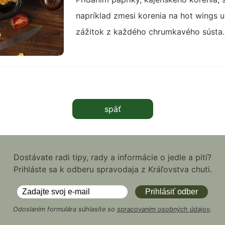
napríklad zmesi korenia na hot wings 
zážitok z každého chrumkavého sústa.
späť
Dostávate radi tipy, rady a informácie o jedle a pití?
Prihláste sa k odberu spravodaja z Kráľovstva chuti.
Odoslaním formulára súhlasíte so
spracovaním osobných údajov
.