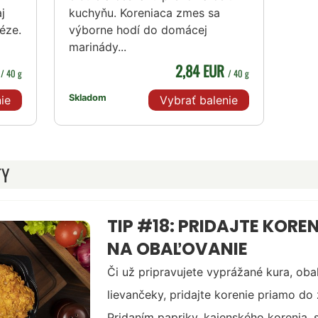
j
kuchyňu. Koreniaca zmes sa
téze.
výborne hodí do domácej
marinády...
R
2,84 EUR
/ 40 g
/ 40 g
Skladom
ie
Vybrať balenie
TY
TIP #18: PRIDAJTE KORE
NA OBAĽOVANIE
Či už pripravujete vyprážané kura, ob
lievančeky, pridajte korenie priamo do
Pridaním papriky, kajenského korenia,