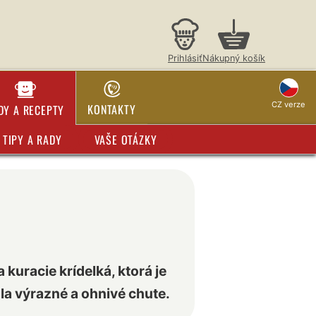
Prihlásiť
Nákupný košík
CZ verze
KONTAKTY
DY A RECEPTY
TIPY A RADY
VAŠE OTÁZKY
uracie krídelká, ktorá je
la výrazné a ohnivé chute.