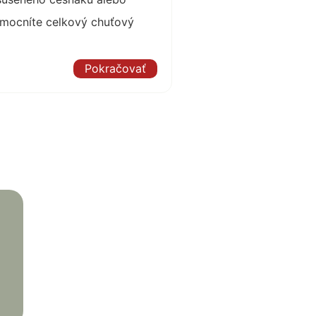
umocníte celkový chuťový
Pokračovať