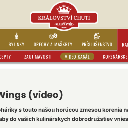
BYLINKY
ORECHY A MAŠKRTY
PRÍSLUŠENSTVO
RA
CEPTY
ZAUJÍMAVOSTI
VIDEO KANÁL
KORENÁRSKE 
Wings (video)
háriky s touto našou horúcou zmesou korenia na k
 aby do vašich kulinárskych dobrodružstiev vnies