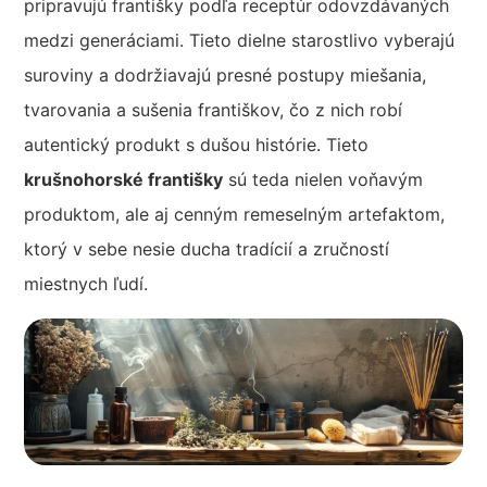
pripravujú františky podľa receptúr odovzdávaných
medzi generáciami. Tieto dielne starostlivo vyberajú
suroviny a dodržiavajú presné postupy miešania,
tvarovania a sušenia františkov, čo z nich robí
autentický produkt s dušou histórie. Tieto
krušnohorské františky
sú teda nielen voňavým
produktom, ale aj cenným remeselným artefaktom,
ktorý v sebe nesie ducha tradícií a zručností
miestnych ľudí.