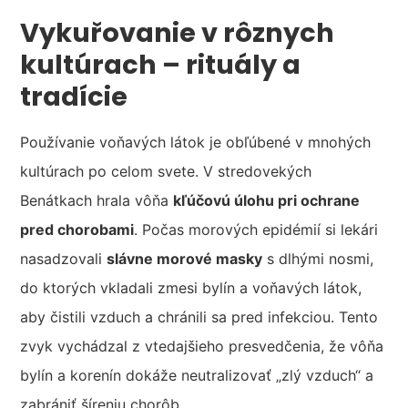
Vykuřovanie v rôznych
kultúrach – rituály a
tradície
Používanie voňavých látok je obľúbené v mnohých
kultúrach po celom svete. V stredovekých
Benátkach hrala vôňa
kľúčovú úlohu pri ochrane
pred chorobami
. Počas morových epidémií si lekári
nasadzovali
slávne morové masky
s dlhými nosmi,
do ktorých vkladali zmesi bylín a voňavých látok,
aby čistili vzduch a chránili sa pred infekciou. Tento
zvyk vychádzal z vtedajšieho presvedčenia, že vôňa
bylín a korenín dokáže neutralizovať „zlý vzduch“ a
zabrániť šíreniu chorôb.