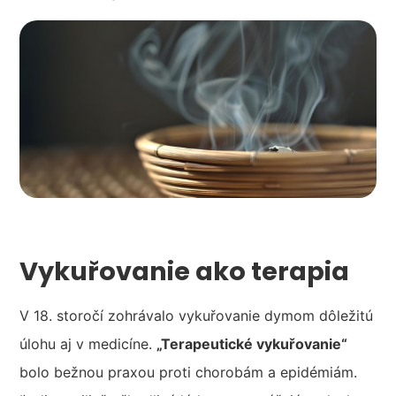
Vykuřovanie ako terapia
V 18. storočí zohrávalo vykuřovanie dymom dôležitú
úlohu aj v medicíne.
„Terapeutické vykuřovanie“
bolo bežnou praxou proti chorobám a epidémiám.