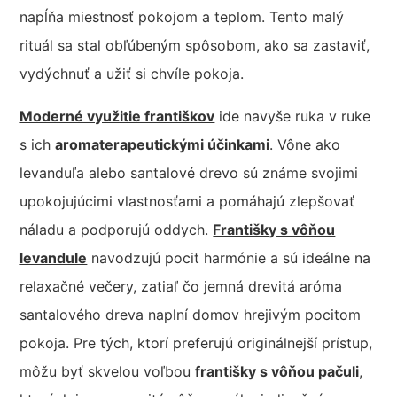
napĺňa miestnosť pokojom a teplom. Tento malý
rituál sa stal obľúbeným spôsobom, ako sa zastaviť,
vydýchnuť a užiť si chvíle pokoja.
Moderné využitie františkov
ide navyše ruka v ruke
s ich
aromaterapeutickými účinkami
. Vône ako
levanduľa alebo santalové drevo sú známe svojimi
upokojujúcimi vlastnosťami a pomáhajú zlepšovať
náladu a podporujú oddych.
Františky s vôňou
levandule
navodzujú pocit harmónie a sú ideálne na
relaxačné večery, zatiaľ čo jemná drevitá aróma
santalového dreva naplní domov hrejivým pocitom
pokoja. Pre tých, ktorí preferujú originálnejší prístup,
môžu byť skvelou voľbou
františky s vôňou pačuli
,