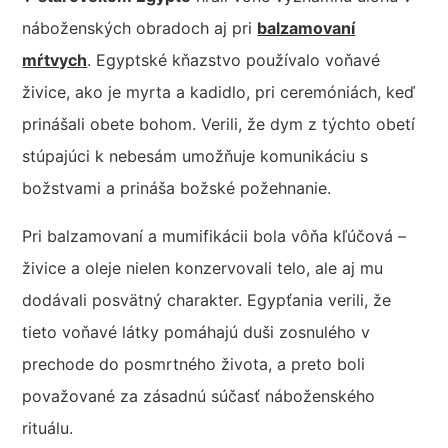
náboženských obradoch aj pri
balzamovaní
mŕtvych
. Egyptské kňazstvo používalo voňavé
živice, ako je myrta a kadidlo, pri ceremóniách, keď
prinášali obete bohom. Verili, že dym z týchto obetí
stúpajúci k nebesám umožňuje komunikáciu s
božstvami a prináša božské požehnanie.
Pri balzamovaní a mumifikácii bola vôňa kľúčová –
živice a oleje nielen konzervovali telo, ale aj mu
dodávali posvätný charakter. Egypťania verili, že
tieto voňavé látky pomáhajú duši zosnulého v
prechode do posmrtného života, a preto boli
považované za zásadnú súčasť náboženského
rituálu.