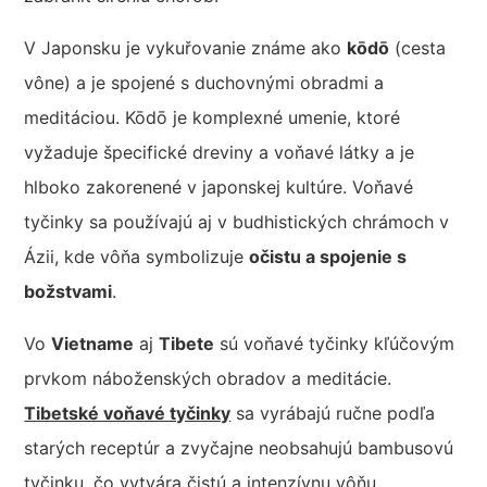
V Japonsku je vykuřovanie známe ako
kōdō
(cesta
vône) a je spojené s duchovnými obradmi a
meditáciou. Kōdō je komplexné umenie, ktoré
vyžaduje špecifické dreviny a voňavé látky a je
hlboko zakorenené v japonskej kultúre. Voňavé
tyčinky sa používajú aj v budhistických chrámoch v
Ázii, kde vôňa symbolizuje
očistu a spojenie s
božstvami
.
Vo
Vietname
aj
Tibete
sú voňavé tyčinky kľúčovým
prvkom náboženských obradov a meditácie.
Tibetské voňavé tyčinky
sa vyrábajú ručne podľa
starých receptúr a zvyčajne neobsahujú bambusovú
tyčinku, čo vytvára čistú a intenzívnu vôňu.