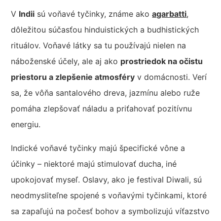
V
Indii
sú voňavé tyčinky, známe ako
agarbatti
,
dôležitou súčasťou hinduistických a budhistických
rituálov. Voňavé látky sa tu používajú nielen na
náboženské účely, ale aj ako
prostriedok na očistu
priestoru a zlepšenie atmosféry
v domácnosti. Verí
sa, že vôňa santalového dreva, jazmínu alebo ruže
pomáha zlepšovať náladu a priťahovať pozitívnu
energiu.
Indické voňavé tyčinky majú špecifické vône a
účinky – niektoré majú stimulovať ducha, iné
upokojovať myseľ. Oslavy, ako je festival Diwali, sú
neodmysliteľne spojené s voňavými tyčinkami, ktoré
sa zapaľujú na počesť bohov a symbolizujú víťazstvo