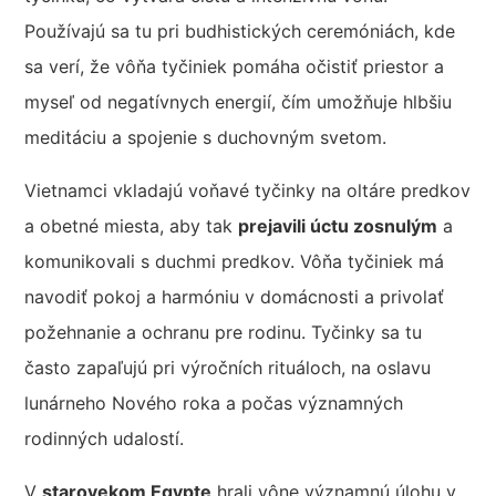
Používajú sa tu pri budhistických ceremóniách, kde
sa verí, že vôňa tyčiniek pomáha očistiť priestor a
myseľ od negatívnych energií, čím umožňuje hlbšiu
meditáciu a spojenie s duchovným svetom.
Vietnamci vkladajú voňavé tyčinky na oltáre predkov
a obetné miesta, aby tak
prejavili úctu zosnulým
a
komunikovali s duchmi predkov. Vôňa tyčiniek má
navodiť pokoj a harmóniu v domácnosti a privolať
požehnanie a ochranu pre rodinu. Tyčinky sa tu
často zapaľujú pri výročních rituáloch, na oslavu
lunárneho Nového roka a počas významných
rodinných udalostí.
V
starovekom Egypte
hrali vône významnú úlohu v