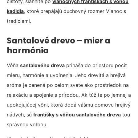
čistoty, siahnite po
vianočných františkach s vôňou
kadidla
, ktoré prepájajú duchovný rozmer Vianoc s
tradíciami.
Santalové drevo – mier a
harmónia
Vôňa
santalového dreva
prináša do priestoru pocit
mieru, harmónie a uvoľnenia. Jeho drevitá a hrejivá
aróma je cenená po celom svete ako prostriedok na
relaxáciu a spojenie s prírodou. Ak túžite po jemnej a
upokojujúcej vôni, ktorá dodá vášmu domovu hrejivý
nádych, sú
františky s vôňou santalového dreva
tou
správnou voľbou.