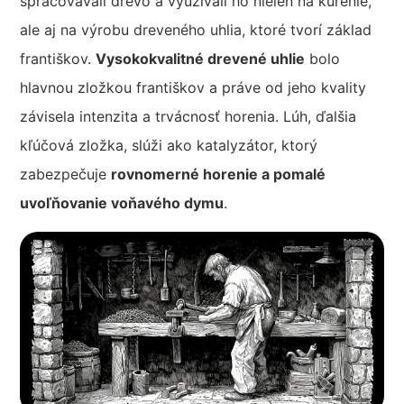
spracovávali drevo a využívali ho nielen na kúrenie,
ale aj na výrobu dreveného uhlia, ktoré tvorí základ
františkov.
Vysokokvalitné drevené uhlie
bolo
hlavnou zložkou františkov a práve od jeho kvality
závisela intenzita a trvácnosť horenia. Lúh, ďalšia
kľúčová zložka, slúži ako katalyzátor, ktorý
zabezpečuje
rovnomerné horenie a pomalé
uvoľňovanie voňavého dymu
.