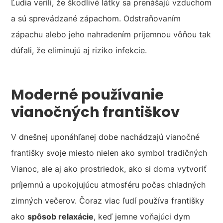
Ľudia verili, že škodlivé látky sa prenášajú vzduchom
a sú sprevádzané zápachom. Odstraňovaním
zápachu alebo jeho nahradením príjemnou vôňou tak
dúfali, že eliminujú aj riziko infekcie.
Moderné používanie
vianočných františkov
V dnešnej uponáhľanej dobe nachádzajú vianočné
františky svoje miesto nielen ako symbol tradičných
Vianoc, ale aj ako prostriedok, ako si doma vytvoriť
príjemnú a upokojujúcu atmosféru počas chladných
zimných večerov. Čoraz viac ľudí používa františky
ako
spôsob relaxácie
, keď jemne voňajúci dym