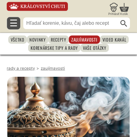
Prihlásiť
Košík
☰
VŠETKO
NOVINKY
RECEPTY
ZAUJÍMAVOSTI
VIDEO KANÁL
KORENÁRSKE TIPY A RADY
VAŠE OTÁZKY
rady a recepty
>
zaujímavosti