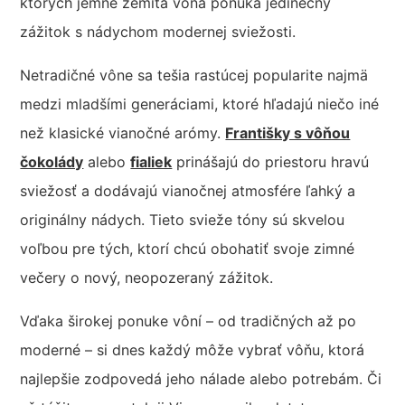
ktorých jemne zemitá vôňa ponúka jedinečný
zážitok s nádychom modernej sviežosti.
Netradičné vône sa tešia rastúcej popularite najmä
medzi mladšími generáciami, ktoré hľadajú niečo iné
než klasické vianočné arómy.
Františky s vôňou
čokolády
alebo
fialiek
prinášajú do priestoru hravú
sviežosť a dodávajú vianočnej atmosfére ľahký a
originálny nádych. Tieto svieže tóny sú skvelou
voľbou pre tých, ktorí chcú obohatiť svoje zimné
večery o nový, neopozeraný zážitok.
Vďaka širokej ponuke vôní – od tradičných až po
moderné – si dnes každý môže vybrať vôňu, ktorá
najlepšie zodpovedá jeho nálade alebo potrebám. Či