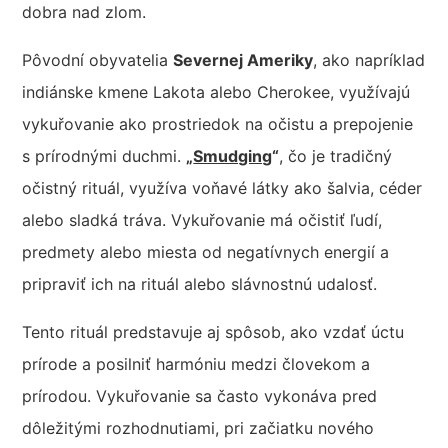
dobra nad zlom.
Pôvodní obyvatelia
Severnej Ameriky
, ako napríklad
indiánske kmene Lakota alebo Cherokee, využívajú
vykuřovanie ako prostriedok na očistu a prepojenie
s prírodnými duchmi.
„
Smudging
“
, čo je tradičný
očistný rituál, využíva voňavé látky ako šalvia, céder
alebo sladká tráva. Vykuřovanie má očistiť ľudí,
predmety alebo miesta od negatívnych energií a
pripraviť ich na rituál alebo slávnostnú udalosť.
Tento rituál predstavuje aj spôsob, ako vzdať úctu
prírode a posilniť harmóniu medzi človekom a
prírodou. Vykuřovanie sa často vykonáva pred
dôležitými rozhodnutiami, pri začiatku nového