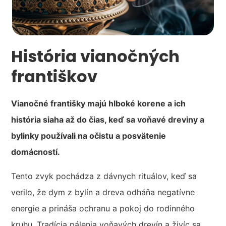
História vianočných
františkov
Vianočné františky majú hlboké korene a ich
história siaha až do čias, keď sa voňavé dreviny a
bylinky používali na očistu a posvätenie
domácností.
Tento zvyk pochádza z dávnych rituálov, keď sa
verilo, že dym z bylín a dreva odháňa negatívne
energie a prináša ochranu a pokoj do rodinného
kruhu. Tradícia pálenia voňavých drevín a živíc sa