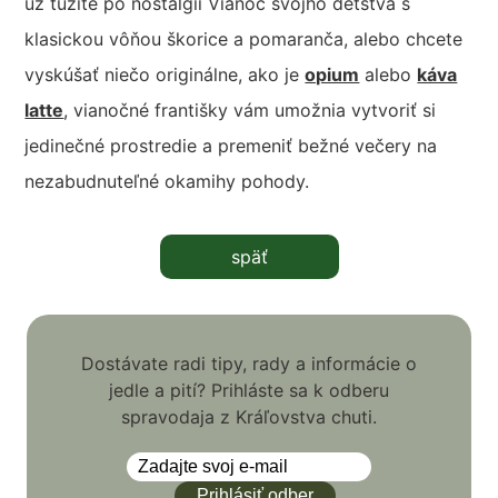
už túžite po nostalgii Vianoc svojho detstva s
klasickou vôňou škorice a pomaranča, alebo chcete
vyskúšať niečo originálne, ako je
opium
alebo
káva
latte
, vianočné františky vám umožnia vytvoriť si
jedinečné prostredie a premeniť bežné večery na
nezabudnuteľné okamihy pohody.
späť
Dostávate radi tipy, rady a informácie o
jedle a pití? Prihláste sa k odberu
spravodaja z Kráľovstva chuti.