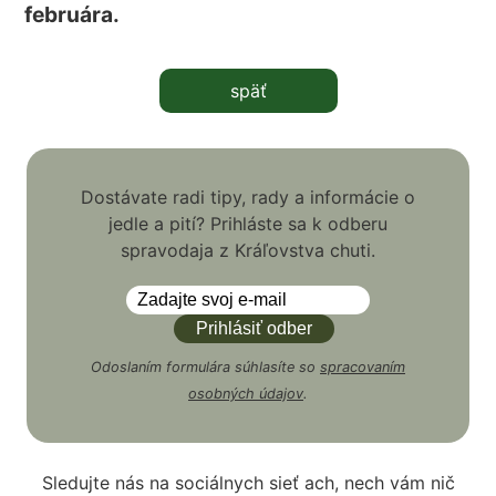
februára.
späť
Dostávate radi tipy, rady a informácie o
jedle a pití? Prihláste sa k odberu
spravodaja z Kráľovstva chuti.
Odoslaním formulára súhlasíte so
spracovaním
osobných údajov
.
Sledujte nás na sociálnych sieť ach, nech vám nič