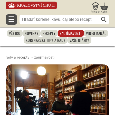
Prihlásiť
Košík
☰
VŠETKO
NOVINKY
RECEPTY
ZAUJÍMAVOSTI
VIDEO KANÁL
KORENÁRSKE TIPY A RADY
VAŠE OTÁZKY
rady a recepty
>
zaujímavosti