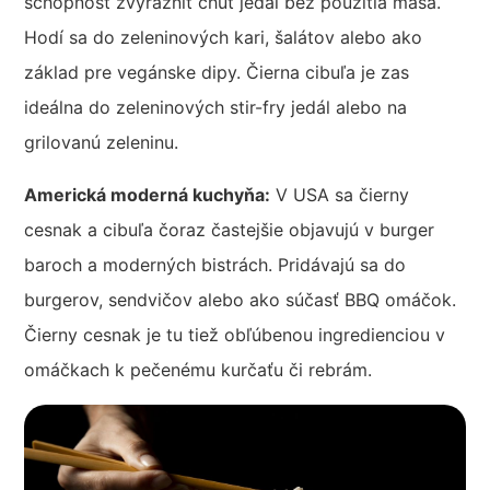
schopnosť zvýrazniť chuť jedál bez použitia mäsa.
Hodí sa do zeleninových kari, šalátov alebo ako
základ pre vegánske dipy. Čierna cibuľa je zas
ideálna do zeleninových stir-fry jedál alebo na
grilovanú zeleninu.
Americká moderná kuchyňa:
V USA sa čierny
cesnak a cibuľa čoraz častejšie objavujú v burger
baroch a moderných bistrách. Pridávajú sa do
burgerov, sendvičov alebo ako súčasť BBQ omáčok.
Čierny cesnak je tu tiež obľúbenou ingredienciou v
omáčkach k pečenému kurčaťu či rebrám.