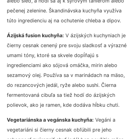
alebo sleď, a hodí sa aj k syrovým tanierom alebo
pečenej zelenine. Škandinávska kuchyňa využíva
túto ingredienciu aj na ochutenie chleba a dipov.
Ázijská fusion kuchyňa:
V ázijských kuchyniach je
čierny cesnak cenený pre svoju sladkosť a výrazné
umami tóny, ktoré sa skvele dopĺňajú s
ingredienciami ako sójová omáčka, mirin alebo
sezamový olej. Používa sa v marinádach na mäso,
do rezancových jedál, ryže alebo sushi. Čierna
fermentovaná cibuľa sa tiež hodí do ázijských
polievok, ako je ramen, kde dodáva hĺbku chuti.
Vegetariánska a vegánska kuchyňa:
Vegáni a
vegetariáni si čierny cesnak obľúbili pre jeho