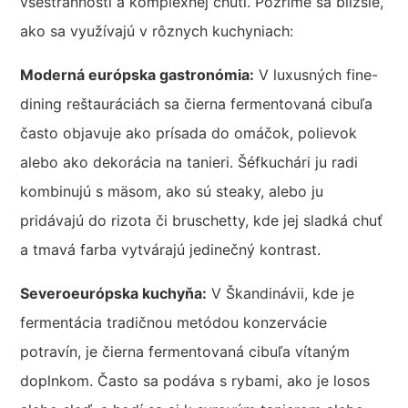
všestrannosti a komplexnej chuti. Pozrime sa bližšie,
ako sa využívajú v rôznych kuchyniach:
Moderná európska gastronómia:
V luxusných fine-
dining reštauráciách sa čierna fermentovaná cibuľa
často objavuje ako prísada do omáčok, polievok
alebo ako dekorácia na tanieri. Šéfkuchári ju radi
kombinujú s mäsom, ako sú steaky, alebo ju
pridávajú do rizota či bruschetty, kde jej sladká chuť
a tmavá farba vytvárajú jedinečný kontrast.
Severoeurópska kuchyňa:
V Škandinávii, kde je
fermentácia tradičnou metódou konzervácie
potravín, je čierna fermentovaná cibuľa vítaným
doplnkom. Často sa podáva s rybami, ako je losos