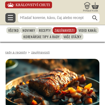
Prihlásiť
Košík
☰
VŠETKO
NOVINKY
RECEPTY
ZAUJÍMAVOSTI
VIDEO KANÁL
KORENÁRSKE TIPY A RADY
VAŠE OTÁZKY
rady a recepty
>
zaujímavosti