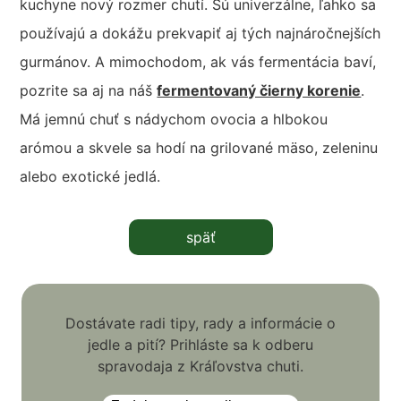
kuchyne nový rozmer chutí. Sú univerzálne, ľahko sa
používajú a dokážu prekvapiť aj tých najnáročnejších
gurmánov. A mimochodom, ak vás fermentácia baví,
pozrite sa aj na náš
fermentovaný čierny korenie
.
Má jemnú chuť s nádychom ovocia a hlbokou
arómou a skvele sa hodí na grilované mäso, zeleninu
alebo exotické jedlá.
späť
Dostávate radi tipy, rady a informácie o
jedle a pití? Prihláste sa k odberu
spravodaja z Kráľovstva chuti.