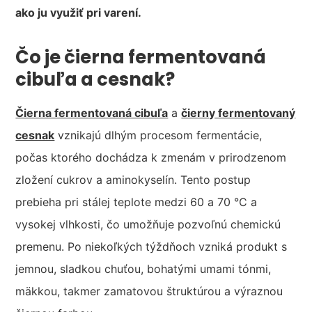
ako ju využiť pri varení.
Čo je čierna fermentovaná
cibuľa a cesnak?
Čierna fermentovaná cibuľa
a
čierny fermentovaný
cesnak
vznikajú dlhým procesom fermentácie,
počas ktorého dochádza k zmenám v prirodzenom
zložení cukrov a aminokyselín. Tento postup
prebieha pri stálej teplote medzi 60 a 70 °C a
vysokej vlhkosti, čo umožňuje pozvoľnú chemickú
premenu. Po niekoľkých týždňoch vzniká produkt s
jemnou, sladkou chuťou, bohatými umami tónmi,
mäkkou, takmer zamatovou štruktúrou a výraznou