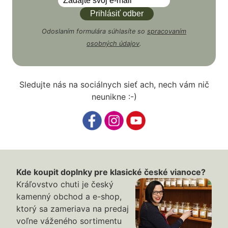
Odoslaním formulára súhlasíte so
spracovaním
osobných údajov
.
Sledujte nás na sociálnych sieť ach, nech vám nič
neunikne :-)
Kde koupit doplnky pre klasické české vianoce?
Kráľovstvo chuti je český
kamenný obchod a e-shop,
ktorý sa zameriava na predaj
voľne váženého sortimentu