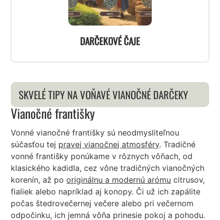
DARČEKOVÉ ČAJE
SKVELÉ TIPY NA VOŇAVÉ VIANOČNÉ DARČEKY
Vianočné františky
Vonné vianočné františky sú neodmysliteľnou
súčasťou tej
pravej vianočnej atmosféry
. Tradičné
vonné františky ponúkame v rôznych vôňach, od
klasického kadidla, cez vône tradičných vianočných
korenín, až po
originálnu a modernú arómu
citrusov,
fialiek alebo napríklad aj konopy. Či už ich zapálite
počas štedrovečernej večere alebo pri večernom
odpočinku, ich jemná vôňa prinesie pokoj a pohodu.