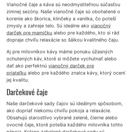
Vianočné čaje a káva sú neodmysliteľnou súčasťou
zimnej sezóny. Naše vianočné čaje sú obohatené o
korenie ako škorica, klinčeky a vanilka, čo poteší
zmysly a zahreje telo. Sú ideálne ako
vianočný
darček pre mamičku
alebo pre každého, kto si rád
dopraje chvíľu relaxácie so šálkou kvalitného čaju.
Aj pre milovníkov kávy máme ponuku úžasných
ochutených káv, ktoré si môžete vychutnať alebo
dať ako perfektnú
vianočný darček pre
priateľku
alebo pre každého znalca kávy, ktorý ocení
jej kvalitu.
Darčekové čaje
Naše darčekové sady čajov sú ideálnym spôsobom,
ako dopriať niekomu chvíľu pokoja a relaxácie.
Obsahujú starostlivo vybrané zelené, čierne alebo
ovocné čaje, ktoré potešia každého milovníka tohto
nápoja. Krásne zabalené darčekové sady sú