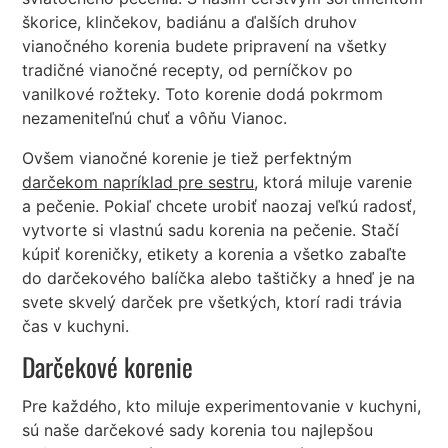
škorice, klinčekov, badiánu a ďalších druhov
vianočného korenia budete pripravení na všetky
tradičné vianočné recepty, od perníčkov po
vanilkové rožteky. Toto korenie dodá pokrmom
nezameniteľnú chuť a vôňu Vianoc.
Ovšem vianočné korenie je tiež perfektným
darčekom napríklad pre sestru
, ktorá miluje varenie
a pečenie. Pokiaľ chcete urobiť naozaj veľkú radosť,
vytvorte si vlastnú sadu korenia na pečenie. Stačí
kúpiť koreničky, etikety a korenia a všetko zabaľte
do darčekového balíčka alebo taštičky a hneď je na
svete skvelý darček pre všetkých, ktorí radi trávia
čas v kuchyni.
Darčekové korenie
Pre každého, kto miluje experimentovanie v kuchyni,
sú naše darčekové sady korenia tou najlepšou