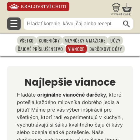
Prihlásiť
Košík
☰
VŠETKO
KORENIČKY
MLYNČEKY A MAŽIARE
DÓZY
ČAJOVÉ PRÍSLUŠENSTVO
VIANOCE
DARČEKOVÉ DÓZY
Najlepšie vianoce
Hľadáte
originálne vianočné darčeky
, ktoré
potešia každého milovníka dobrého jedla a
pitia? Máme pre vás výber inšpirácií pre
všetkých, ktorí radi experimentujú v kuchyni,
vychutnávajú si šálku kvalitného čaju či kávy
alebo ocenia sladké potešenie. Naše
darčekové sady korenia sú ideálnym tipom,