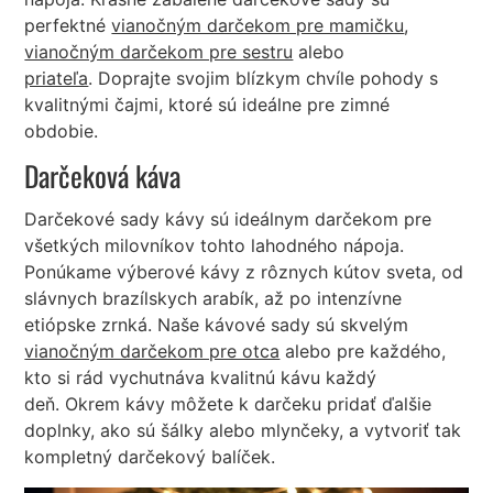
perfektné
vianočným darčekom pre mamičku
,
vianočným darčekom pre sestru
alebo
priateľa
. Doprajte svojim blízkym chvíle pohody s
kvalitnými čajmi, ktoré sú ideálne pre zimné
obdobie.
Darčeková káva
Darčekové sady kávy sú ideálnym darčekom pre
všetkých milovníkov tohto lahodného nápoja.
Ponúkame výberové kávy z rôznych kútov sveta, od
slávnych brazílskych arabík, až po intenzívne
etiópske zrnká. Naše kávové sady sú skvelým
vianočným darčekom pre otca
alebo pre každého,
kto si rád vychutnáva kvalitnú kávu každý
deň. Okrem kávy môžete k darčeku pridať ďalšie
doplnky, ako sú šálky alebo mlynčeky, a vytvoriť tak
kompletný darčekový balíček.