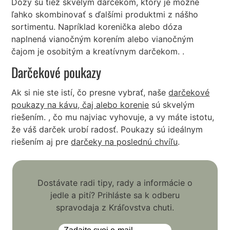
Dózy sú tiež skvelým darčekom, ktorý je možné
ľahko skombinovať s ďalšími produktmi z nášho
sortimentu. Napríklad korenička alebo dóza
naplnená vianočným korením alebo vianočným
čajom je osobitým a kreatívnym darčekom. .
Darčekové poukazy
Ak si nie ste istí, čo presne vybrať, naše
darčekové
poukazy na kávu, čaj alebo korenie
sú skvelým
riešením. , čo mu najviac vyhovuje, a vy máte istotu,
že váš darček urobí radosť. Poukazy sú ideálnym
riešením aj pre
darčeky na poslednú chvíľu
.
Dostávate radi tipy, rady a informácie o
jedle a pití? Prihláste sa k odberu
spravodaja z Kráľovstva chuti.