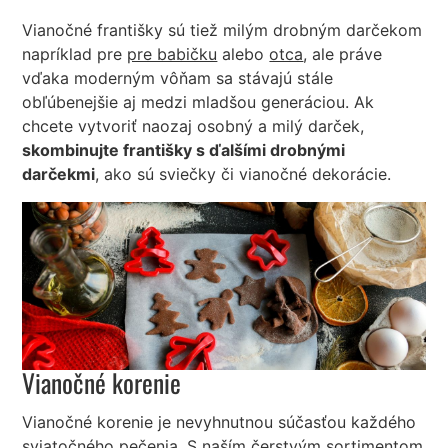
Vianočné františky sú tiež milým drobným darčekom
napríklad pre
pre babičku
alebo
otca
, ale práve
vďaka moderným vôňam sa stávajú stále
obľúbenejšie aj medzi mladšou generáciou. Ak
chcete vytvoriť naozaj osobný a milý darček,
skombinujte františky s ďalšími drobnými
darčekmi
, ako sú sviečky či vianočné dekorácie.
Vianočné korenie
Vianočné korenie je nevyhnutnou súčasťou každého
sviatočného pečenia. S naším čerstvým sortimentom