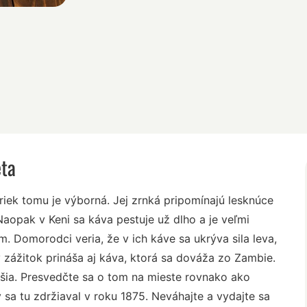
eta
riek tomu je výborná. Jej zrnká pripomínajú lesknúce
 Naopak v Keni sa káva pestuje už dlho a je veľmi
 Domorodci veria, že v ich káve sa ukrýva sila leva,
 zážitok prináša aj káva, ktorá sa dováža zo Zambie.
nejšia. Presvedčte sa o tom na mieste rovnako ako
 sa tu zdržiaval v roku 1875. Neváhajte a vydajte sa