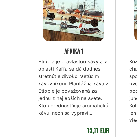
AFRIKA 1
Etiópia je pravlasťou kávy a v
Kúz
oblasti Kaffa sa dá dodnes
ch
stretnúť s divoko rastúcim
spo
kávovníkom. Plantážna káva z
ovo
Etiópie je považovaná za
poc
jednu z najlepších na svete.
juh
Kto uprednostňuje aromatickú
Kol
kávu, nech sa vypraví...
len
vie
13,11 EUR