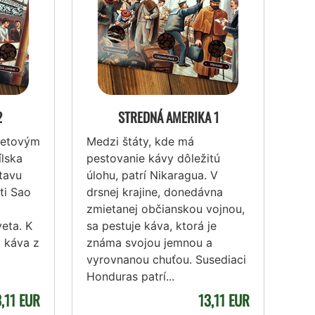
2
STREDNÁ AMERIKA 1
svetovým
Medzi štáty, kde má
lska
pestovanie kávy dôležitú
tavu
úlohu, patrí Nikaragua. V
ti Sao
drsnej krajine, donedávna
zmietanej občianskou vojnou,
eta. K
sa pestuje káva, ktorá je
j káva z
známa svojou jemnou a
vyrovnanou chuťou. Susediaci
Honduras patrí...
3,11 EUR
13,11 EUR