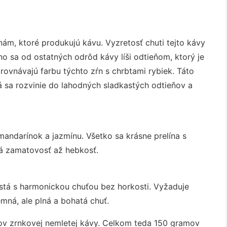
nám, ktoré produkujú kávu. Vyzretosť chuti tejto kávy
 sa od ostatných odrôd kávy líši odtieňom, ktorý je
ovnávajú farbu týchto zŕn s chrbtami rybiek. Táto
rá sa rozvinie do lahodných sladkastých odtieňov a
mandarínok a jazmínu. Všetko sa krásne prelína s
á zamatovosť až hebkosť.
astá s harmonickou chuťou bez horkosti. Vyžaduje
jemná, ale plná a bohatá chuť.
ov zrnkovej nemletej kávy. Celkom teda 150 gramov