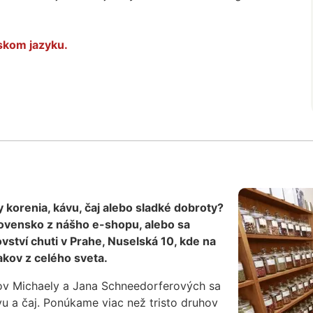
skom jazyku.
hy korenia, kávu, čaj alebo sladké dobroty?
ovensko z nášho e-shopu, alebo sa
ství chuti v Prahe, Nuselská 10, kde na
kov z celého sveta.
ov Michaely a Jana Schneedorferových sa
vu a čaj. Ponúkame viac než tristo druhov