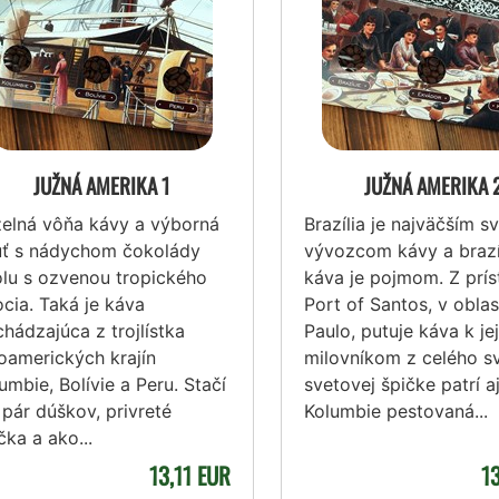
JUŽNÁ AMERIKA 1
JUŽNÁ AMERIKA 
elná vôňa kávy a výborná
Brazília je najväčším 
uť s nádychom čokolády
vývozcom kávy a brazí
lu s ozvenou tropického
káva je pojmom. Z prís
cia. Taká je káva
Port of Santos, v oblas
hádzajúca z trojlístka
Paulo, putuje káva k jej
oamerických krajín
milovníkom z celého sv
umbie, Bolívie a Peru. Stačí
svetovej špičke patrí a
 pár dúškov, privreté
Kolumbie pestovaná...
čka a ako...
13,11 EUR
1