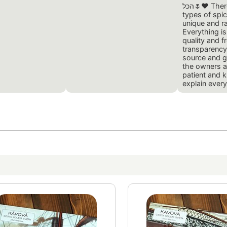
הכל🌷❤️ There are about 400
types of spi
unique and ra
Everything is
quality and f
transparency
source and g
the owners a
patient and 
explain ever