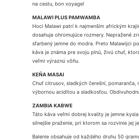
na cestu, bon voyage!
MALAWI PLUS PAMWAMBA
Hoci Malawi patrí k najmenším africkým kraji
dosahuje ohromujúce rozmery. Nepražené zrno
sfarbený jemne do modra. Preto Malawijci por
káva je známa pre svoju plnú, živú chuť, kto
veľmi výraznú vôňu.
KEŇA MASAI
Chuť citrusov, sladkých čerešní, pomaranča, 
výbornou aciditou a sladkosťou. Obdivuhodn
ZAMBIA KABWE
Táto káva veľmi dobrej kvality je jemne kysl
silnejšie praženie, pri ktorom sa rozvinie jej 
Balenie obsahuje od každého druhu 50 gram