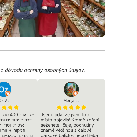
é z dôvodu ochrany osobných údajov.
Oz A.
Monja J.
יש בערך 0
Jsem ráda, ze jsem toto
דברים יחודיים ונד
místo objevila! Kromě koření
איכותי וטרי ו
seženete i čaje, pochutiny
המקור ואיזור ה
známé většinou z čajové,
נחמדים וסבלניים ו
dárkové balíčky, nebo třeba