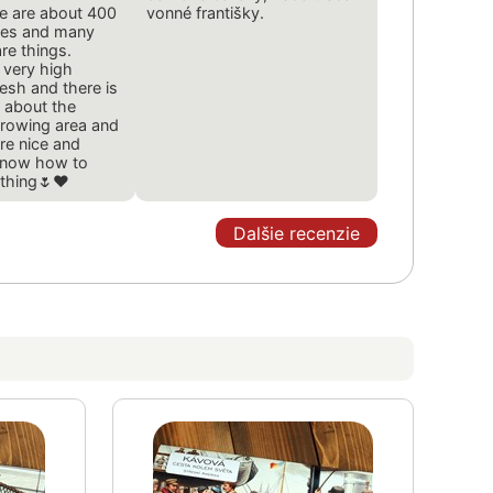
vonné františky.
ces and many
re things.
 very high
resh and there is
 about the
rowing area and
re nice and
know how to
ything🌷❤️
Dalšie recenzie