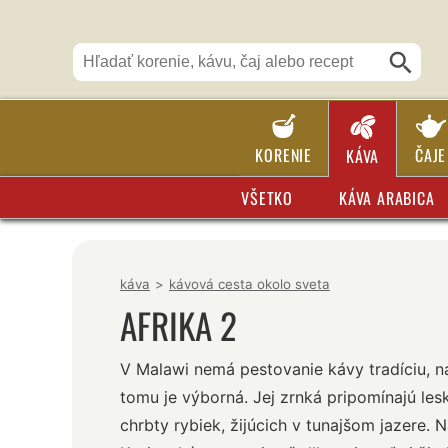
KORENIE
ČAJE
KÁVA
VŠETKO
KÁVA ARABICA
káva
>
kávová cesta okolo sveta
AFRIKA 2
V Malawi nemá pestovanie kávy tradíciu, n
tomu je výborná. Jej zrnká pripomínajú les
chrbty rybiek, žijúcich v tunajšom jazere. 