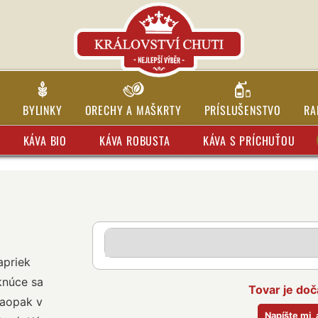
BYLINKY
ORECHY A MAŠKRTY
PRÍSLUŠENSTVO
RA
KÁVA BIO
KÁVA ROBUSTA
KÁVA S PRÍCHUŤOU
apriek
knúce sa
Tovar je do
Naopak v
Napíšte mi,