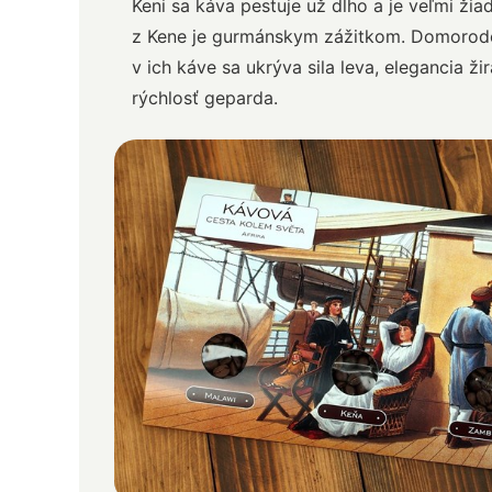
Keni sa káva pestuje už dlho a je veľmi žia
z Kene je gurmánskym zážitkom. Domorodci
v ich káve sa ukrýva sila leva, elegancia žir
rýchlosť geparda.