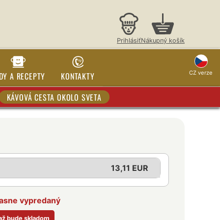
Prihlásiť
Nákupný košík
CZ verze
DY A RECEPTY
KONTAKTY
KÁVOVÁ CESTA OKOLO SVETA
13,11 EUR
časne vypredaný
 až bude skladom