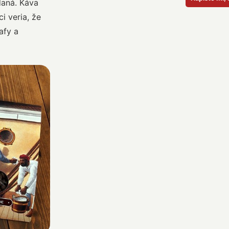
daná. Káva
 veria, že
afy a