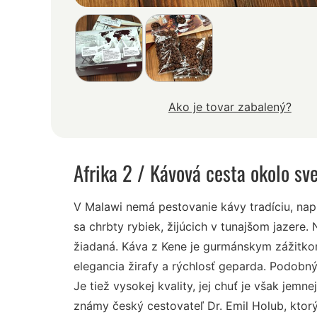
Ako je tovar zabalený?
Afrika 2
/ Kávová cesta okolo sv
V Malawi nemá pestovanie kávy tradíciu, nap
sa chrbty rybiek, žijúcich v tunajšom jazere.
žiadaná. Káva z Kene je gurmánskym zážitkom.
elegancia žirafy a rýchlosť geparda. Podobný
Je tiež vysokej kvality, jej chuť je však jem
známy český cestovateľ Dr. Emil Holub, ktorý