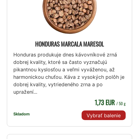
HONDURAS MARCALA MARESOL
Honduras produkuje dnes kávovníkové zrná
dobrej kvality, ktoré sa často vyznačujú
pikantnou kyslosťou a veľmi vyváženou, až
harmonickou chuťou. Káva z vysokých polôh je
dobrej kvality, vytriedeného zrna a po
upražení...
1,73 EUR
/ 50 g
Skladom
Vybrať balenie