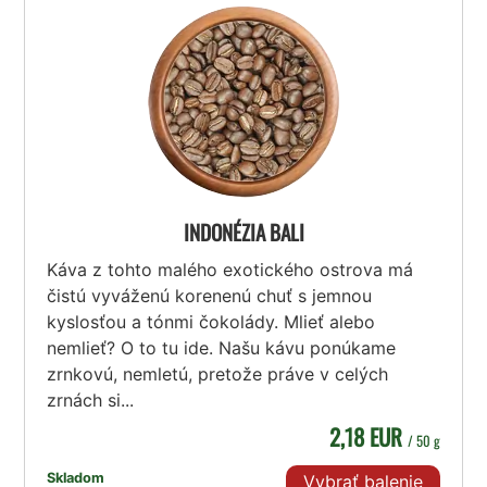
INDONÉZIA BALI
Káva z tohto malého exotického ostrova má
čistú vyváženú korenenú chuť s jemnou
kyslosťou a tónmi čokolády. Mlieť alebo
nemlieť? O to tu ide. Našu kávu ponúkame
zrnkovú, nemletú, pretože práve v celých
zrnách si...
2,18 EUR
/ 50 g
Skladom
Vybrať balenie