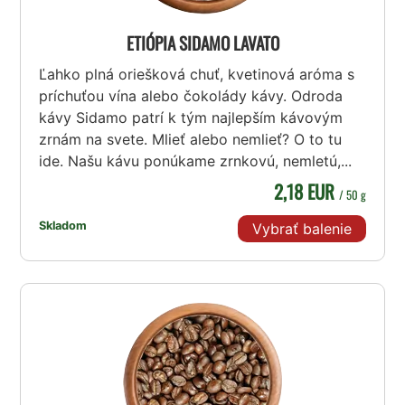
ETIÓPIA SIDAMO LAVATO
Ľahko plná oriešková chuť, kvetinová aróma s
príchuťou vína alebo čokolády kávy. Odroda
kávy Sidamo patrí k tým najlepším kávovým
zrnám na svete. Mlieť alebo nemlieť? O to tu
ide. Našu kávu ponúkame zrnkovú, nemletú,...
2,18 EUR
/ 50 g
Skladom
Vybrať balenie