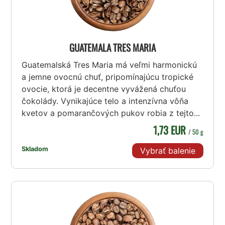
GUATEMALA TRES MARIA
Guatemalská Tres Maria má veľmi harmonickú
a jemne ovocnú chuť, pripomínajúcu tropické
ovocie, ktorá je decentne vyvážená chuťou
čokolády. Vynikajúce telo a intenzívna vôňa
kvetov a pomarančových pukov robia z tejto...
1,73 EUR
/ 50 g
Skladom
Vybrať balenie