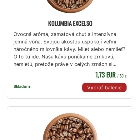
KOLUMBIA EXCELSO
Ovocná aróma, zamatová chuť a intenzívna
jemná vôňa. Svojou akosťou uspokojí veľmi
náročného milovníka kávy. Mlieť alebo nemlieť?
O to tu ide. Našu kávu ponúkame zrnkovú,
nemletú, pretože práve v celých zrnách si...
1,73 EUR
/ 50 g
Skladom
Vybrať balenie