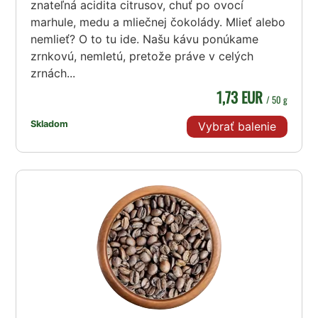
znateľná acidita citrusov, chuť po ovocí
marhule, medu a mliečnej čokolády. Mlieť alebo
nemlieť? O to tu ide. Našu kávu ponúkame
zrnkovú, nemletú, pretože práve v celých
zrnách...
1,73 EUR
/ 50 g
Skladom
Vybrať balenie