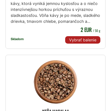
kávy, ktorá vyniká jemnou kyslosťou a o niečo
intenzívnejšou horkou príchuťou s výraznou
sladkastosťou. Vôňa kávy je po mede, sladkého
drievka, tmavom chlebe, pomarančoch a...
2 EUR
/ 50 g
Skladom
Vybrať balenie