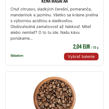
KEŇA MASAI AA
Chuť citrusov, sladkých čerešní, pomaranča,
mandarínok a jazmínu. Všetko sa krásne prelína
s výbornou aciditou a sladkosťou.
Obdivuhodná zamatovosť až hebkosť. Mlieť
alebo nemlieť? O to tu ide. Našu kávu
ponúkame...
2,04 EUR
/ 50 g
Skladom
Vybrať balenie