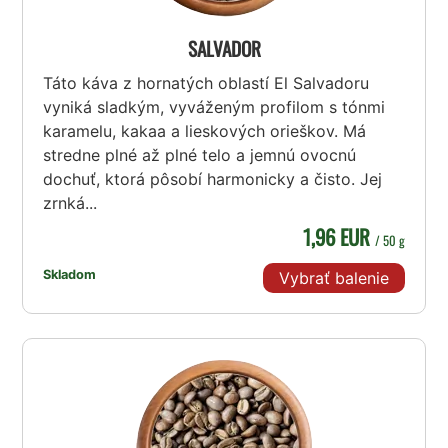
SALVADOR
Táto káva z hornatých oblastí El Salvadoru
vyniká sladkým, vyváženým profilom s tónmi
karamelu, kakaa a lieskových orieškov. Má
stredne plné až plné telo a jemnú ovocnú
dochuť, ktorá pôsobí harmonicky a čisto. Jej
zrnká...
1,96 EUR
/ 50 g
Skladom
Vybrať balenie