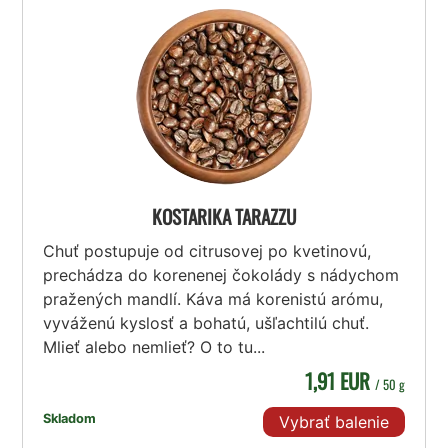
KOSTARIKA TARAZZU
Chuť postupuje od citrusovej po kvetinovú,
prechádza do korenenej čokolády s nádychom
pražených mandlí. Káva má korenistú arómu,
vyváženú kyslosť a bohatú, ušľachtilú chuť.
Mlieť alebo nemlieť? O to tu...
1,91 EUR
/ 50 g
Skladom
Vybrať balenie