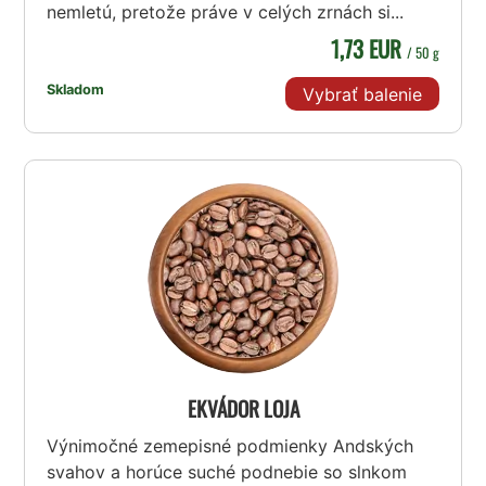
nemletú, pretože práve v celých zrnách si...
1,73 EUR
/ 50 g
Skladom
Vybrať balenie
EKVÁDOR LOJA
Výnimočné zemepisné podmienky Andských
svahov a horúce suché podnebie so slnkom