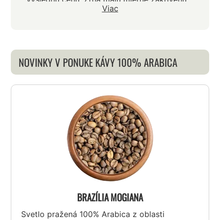
Viac
ryhu, ktorou sa líšia od rovnej ryhy na
zrnách Robusty. Káva má bohatú lahodnú
chuť, ktorú ovplyvňuje praženie a najmä
príprava obľúbenej šálky.
NOVINKY V PONUKE KÁVY 100% ARABICA
BRAZÍLIA MOGIANA
Svetlo pražená 100% Arabica z oblasti