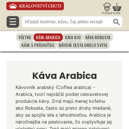
Prihlásiť
Košík
☰
VŠETKO
KÁVA ARABICA
KÁVA BIO
KÁVA ROBUSTA
KÁVA S PRÍCHUŤOU
KÁVOVÁ CESTA OKOLO SVETA
Káva Arabica
Kávovník arabský (Coffea arabica) -
Arabica, tvorí najväčší podiel celosvetovej
produkcie kávy. Zrná majú menej kofeínu
ako Robusta, často sú preto druhy miešané,
aby sa spojila sila s lahodnosťou. Arabica je
náročnejšia na pestovanie, čo ovplyvňuje jej
výslednú cenu. Zrná majú mierne zakrivenú