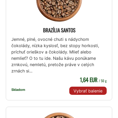
BRAZÍLIA SANTOS
Jemné, plné, ovocné chuti s nádychom
čokolády, nízka kyslosť, bez stopy horkosti,
príchuť orieškov a čokolády. Mlieť alebo
nemlieť? O to tu ide. Našu kávu ponúkame
zrnkovú, nemletú, pretože práve v celých
zrnách si...
1,64 EUR
/ 50 g
Skladom
Vybrať balenie