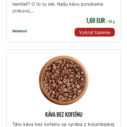
nemlieť? O to tu ide. Našu kávu ponúkame
zrnkovú,...
1,69 EUR
/ 50 g
Skladom
Vybrať balenie
KÁVA BEZ KOFEÍNU
Táto káva bez kofeínu sa vyrába z kolumbijskej