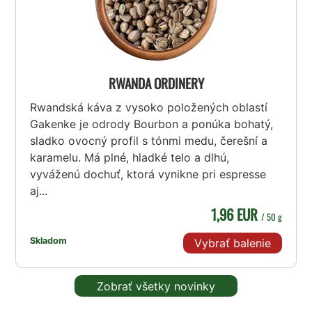
RWANDA ORDINERY
Rwandská káva z vysoko položených oblastí
Gakenke je odrody Bourbon a ponúka bohatý,
sladko ovocný profil s tónmi medu, čerešní a
karamelu. Má plné, hladké telo a dlhú,
vyváženú dochuť, ktorá vynikne pri espresse
aj...
1,96 EUR
/ 50 g
Skladom
Vybrať balenie
Zobrať všetky novinky