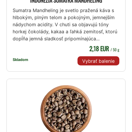
INDONÉZIA SUMATRA MANDHELING
Sumatra Mandheling je svetlo pražená káva s
hlbokým, plným telom a pokojným, jemnejším
nádychom acidity. V chuti sa objavujú tóny
horkej čokolády, kakaa a ľahká zemitosť, ktorú
dopĺňa jemná sladkosť pripomínajúca...
2,18 EUR
/ 50 g
Skladom
Vybrať balenie