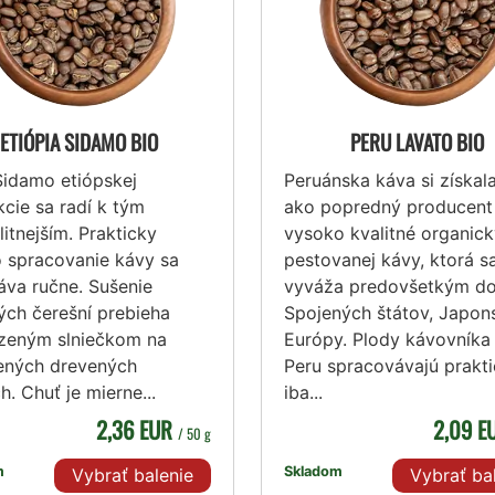
ETIÓPIA SIDAMO BIO
PERU LAVATO BIO
Sidamo etiópskej
Peruánska káva si získa
cie sa radí k tým
ako popredný producent
litnejším. Prakticky
vysoko kvalitné organic
 spracovanie kávy sa
pestovanej kávy, ktorá s
va ručne. Sušenie
vyváža predovšetkým d
ch čerešní prebieha
Spojených štátov, Japon
dzeným slniečkom na
Európy. Plody kávovníka
ených drevených
Peru spracovávajú prakt
h. Chuť je mierne...
iba...
2,36 EUR
2,09 
/ 50 g
m
Skladom
Vybrať balenie
Vybrať ba