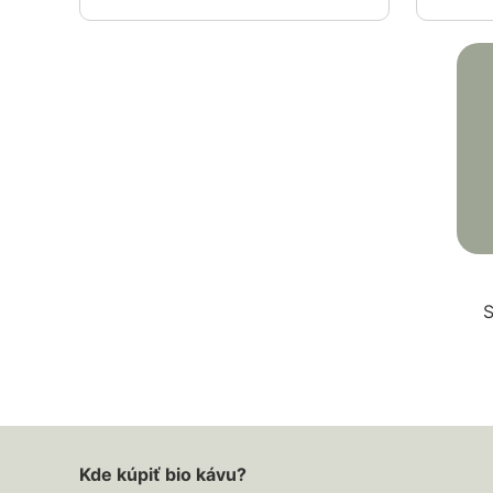
S
Kde kúpiť bio kávu?