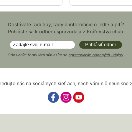
Dostávate radi tipy, rady a informácie o jedle a pití?
Prihláste sa k odberu spravodaja z Kráľovstva chuti.
Odoslaním formulára súhlasíte so
spracovaním osobných údajov
.
ledujte nás na sociálnych sieť ach, nech vám nič neunikne :