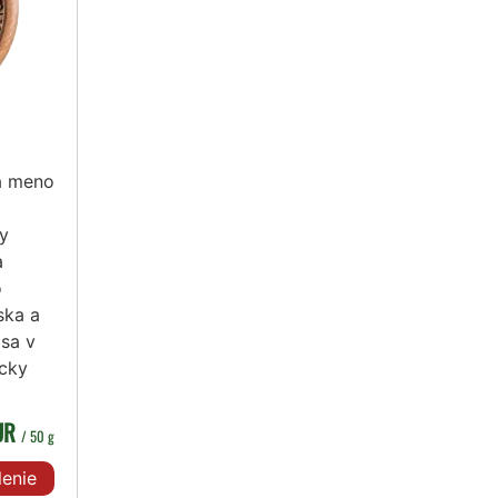
la meno
ky
a
o
ska a
 sa v
icky
EUR
/ 50 g
lenie