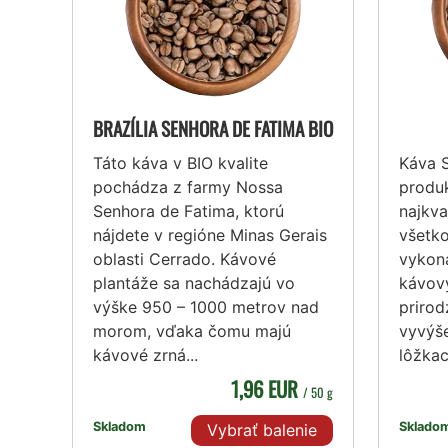
BRAZÍLIA SENHORA DE FATIMA BIO
Táto káva v BIO kvalite
Káva 
pochádza z farmy Nossa
produk
Senhora de Fatima, ktorú
najkva
nájdete v regióne Minas Gerais
všetko
oblasti Cerrado. Kávové
vykoná
plantáže sa nachádzajú vo
kávový
výške 950 – 1000 metrov nad
priro
morom, vďaka čomu majú
vyvýš
kávové zrná...
lôžkac
1,96 EUR
/ 50 g
Skladom
Sklado
Vybrať balenie