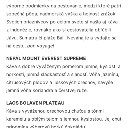
výborné podmienky na pestovanie, medzi ktoré patrí
sopečná pôda, nadmorská výška a hojnosť zrážok.
Svojich priaznivcov po celom svete si našla aj káva
z Indonézie, rovnako ako si cestovatelia obľúbili
Jávu, Sumatru či pláže Bali. Neváhajte a vydajte sa
na cestu,
bon voyage!
NEPÁL MOUNT EVEREST SUPREME
Káva s dobre vyváženým pomerom jemnej kyslosti a
horkosti, jemná sladkastosť a slanosť. Vôňa jazmínu,
citrusových plodov a lieskových orechov, navyše
jemná vôňa koriandra a čerstvej ruže.
LAOS BOLAVEN PLATEAU
Káva s vyváženou orechovou chuťou s tónmi
karamelu a oblým telom s jemnou kyslosťou. Jej chuť
pripomína výberovú horkú čokoládu.