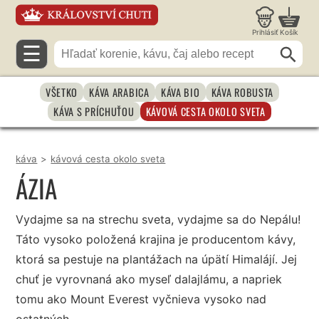
Prihlásiť
Košík
☰
VŠETKO
KÁVA ARABICA
KÁVA BIO
KÁVA ROBUSTA
KÁVA S PRÍCHUŤOU
KÁVOVÁ CESTA OKOLO SVETA
káva
>
kávová cesta okolo sveta
ÁZIA
Vydajme sa na strechu sveta, vydajme sa do Nepálu!
Táto vysoko položená krajina je producentom kávy,
ktorá sa pestuje na plantážach na úpätí Himalájí. Jej
chuť je vyrovnaná ako myseľ dalajlámu, a napriek
tomu ako Mount Everest vyčnieva vysoko nad