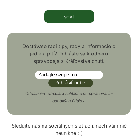
späť
Dostávate radi tipy, rady a informácie o
jedle a pití? Prihláste sa k odberu
spravodaja z Kráľovstva chuti.
Odoslaním formulára súhlasíte so
spracovaním
osobných údajov
.
Sledujte nás na sociálnych sieť ach, nech vám nič
neunikne :-)