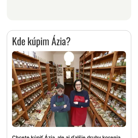
Kde kúpim Ázia?
Chcete kúpiť Ázia, ale aj ďalšie druhy korenia,