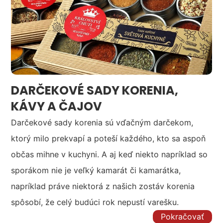
DARČEKOVÉ SADY KORENIA,
KÁVY A ČAJOV
Darčekové sady korenia sú vďačným darčekom,
ktorý milo prekvapí a poteší každého, kto sa aspoň
občas mihne v kuchyni. A aj keď niekto napríklad so
sporákom nie je veľký kamarát či kamarátka,
napríklad práve niektorá z našich zostáv korenia
spôsobí, že celý budúci rok nepustí varešku.
Pokračovať