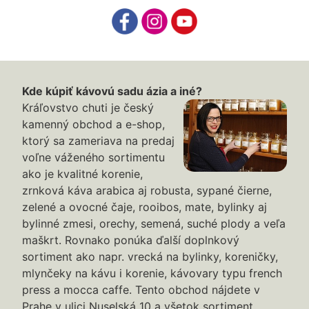
Kde kúpiť kávovú sadu ázia a iné?
Kráľovstvo chuti je český
kamenný obchod a e-shop,
ktorý sa zameriava na predaj
voľne váženého sortimentu
ako je kvalitné korenie,
zrnková káva arabica aj robusta, sypané čierne,
zelené a ovocné čaje, rooibos, mate, bylinky aj
bylinné zmesi, orechy, semená, suché plody a veľa
maškrt. Rovnako ponúka ďalší doplnkový
sortiment ako napr. vrecká na bylinky, koreničky,
mlynčeky na kávu i korenie, kávovary typu french
press a mocca caffe. Tento obchod nájdete v
Prahe v ulici Nuselská 10 a všetok sortiment