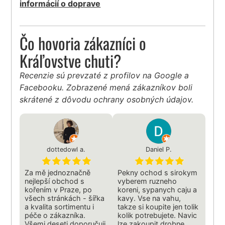
informácií o doprave
Čo hovoria zákazníci o
Kráľovstve chuti?
Recenzie sú prevzaté z profilov na Google a
Facebooku. Zobrazené mená zákazníkov boli
skrátené z dôvodu ochrany osobných údajov.
dottedowl a.
Daniel P.
Za mě jednoznačně
Pekny ochod s sirokym
nejlepší obchod s
vyberem ruzneho
kořením v Praze, po
koreni, sypanych caju a
všech stránkách - šířka
kavy. Vse na vahu,
a kvalita sortimentu i
takze si koupite jen tolik
péče o zákazníka.
kolik potrebujete. Navic
Všemi deseti doporučuji
lze zakoupit drobne