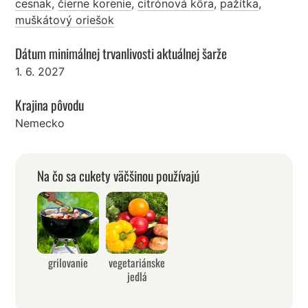
cesnak
,
čierne korenie
,
citrónová kôra
,
pažítka
,
muškátový oriešok
Dátum minimálnej trvanlivosti aktuálnej šarže
1. 6. 2027
Krajina pôvodu
Nemecko
Na čo sa cukety väčšinou používajú
grilovanie
vegetariánske
jedlá