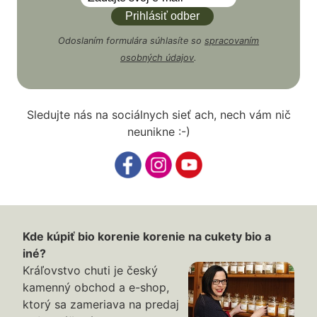
Odoslaním formulára súhlasíte so
spracovaním
osobných údajov
.
Sledujte nás na sociálnych sieť ach, nech vám nič
neunikne :-)
Kde kúpiť bio korenie korenie na cukety bio a
iné?
Kráľovstvo chuti je český
kamenný obchod a e-shop,
ktorý sa zameriava na predaj