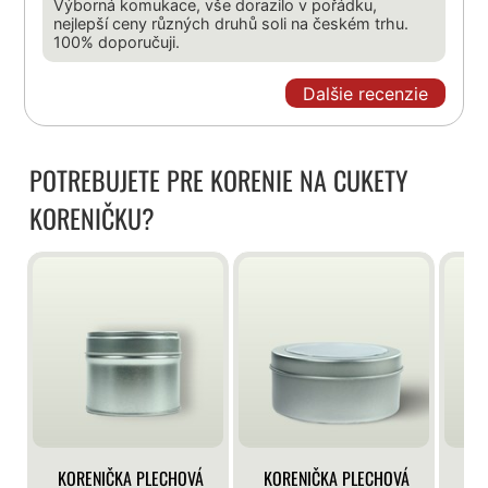
Výborná komukace, vše dorazilo v pořádku,
nejlepší ceny různých druhů soli na českém trhu.
100% doporučuji.
Dalšie recenzie
POTREBUJETE PRE KORENIE NA CUKETY
KORENIČKU?
KORENIČKA PLECHOVÁ
KORENIČKA PLECHOVÁ
KO