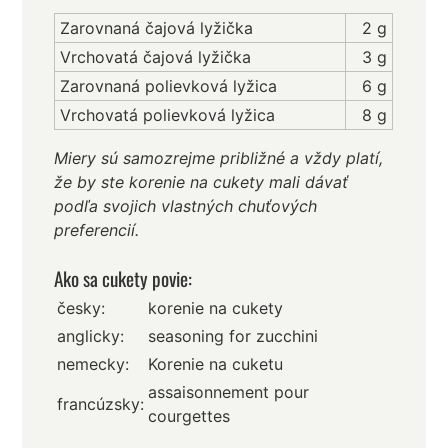
Zarovnaná čajová lyžička
2 g
Vrchovatá čajová lyžička
3 g
Zarovnaná polievková lyžica
6 g
Vrchovatá polievková lyžica
8 g
Miery sú samozrejme približné a vždy platí,
že by ste korenie na cukety mali dávať
podľa svojich vlastných chuťových
preferencií.
Ako sa cukety povie:
česky:
korenie na cukety
anglicky:
seasoning for zucchini
nemecky:
Korenie na cuketu
assaisonnement pour
francúzsky:
courgettes