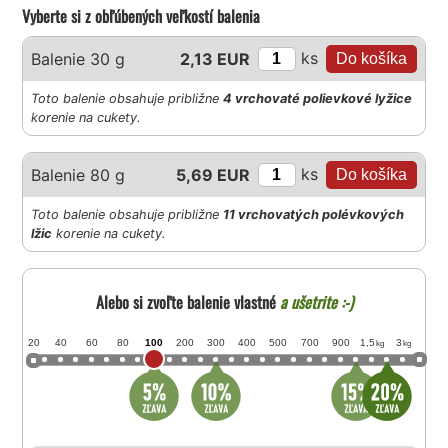
Vyberte si z obľúbených veľkostí balenia
ks
Balenie 30 g
2,13 EUR
Toto balenie obsahuje približne
4 vrchovaté polievkové lyžice
korenie na cukety.
ks
Balenie 80 g
5,69 EUR
Toto balenie obsahuje približne
11 vrchovatých polévkových
lžic
korenie na cukety.
Alebo si zvoľte balenie vlastné
a ušetrite :-)
20
40
60
80
100
200
300
400
500
700
900
1,5
3
kg
kg