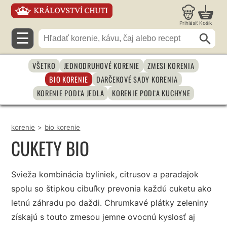
Prihlásiť
Košík
☰
VŠETKO
JEDNODRUHOVÉ KORENIE
ZMESI KORENIA
BIO KORENIE
DARČEKOVÉ SADY KORENIA
KORENIE PODĽA JEDLA
KORENIE PODĽA KUCHYNE
korenie
>
bio korenie
CUKETY BIO
Svieža kombinácia byliniek, citrusov a paradajok
spolu so štipkou cibuľky prevonia každú cuketu ako
letnú záhradu po daždi. Chrumkavé plátky zeleniny
získajú s touto zmesou jemne ovocnú kyslosť aj