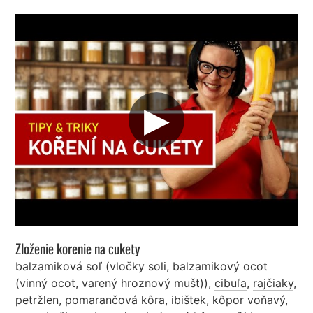
▶︎
Zloženie korenie na cukety
balzamiková soľ (vločky soli, balzamikový ocot
(vinný ocot, varený hroznový mušt))
,
cibuľa
,
rajčiaky
,
petržlen
,
pomarančová kôra
,
ibištek
,
kôpor voňavý
,