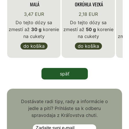
MALÁ
OKRÚHLA VEĽKÁ
3,47 EUR
2,18 EUR
Do tejto dózy sa
Do tejto dózy sa
zmestí až
30 g
korenie
zmestí až
50 g
korenie
D
na cukety
na cukety
zmes
do košíka
do košíka
späť
Dostávate radi tipy, rady a informácie o
jedle a pití? Prihláste sa k odberu
spravodaja z Kráľovstva chuti.