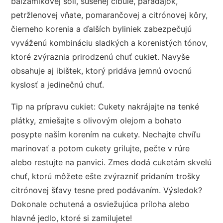
balzamikovej soli, sušenej cibule, paradajok,
petržlenovej vňate, pomarančovej a citrónovej kôry,
čierneho korenia a ďalších byliniek zabezpečujú
vyváženú kombináciu sladkých a korenistých tónov,
ktoré zvýraznia prirodzenú chuť cukiet. Navyše
obsahuje aj ibištek, ktorý pridáva jemnú ovocnú
kyslosť a jedinečnú chuť.
Tip na prípravu cukiet: Cukety nakrájajte na tenké
plátky, zmiešajte s olivovým olejom a bohato
posypte naším korením na cukety. Nechajte chvíľu
marinovať a potom cukety grilujte, pečte v rúre
alebo restujte na panvici. Zmes dodá cuketám skvelú
chuť, ktorú môžete ešte zvýrazniť pridaním trošky
citrónovej šťavy tesne pred podávaním. Výsledok?
Dokonale ochutená a osviežujúca príloha alebo
hlavné jedlo, ktoré si zamilujete!