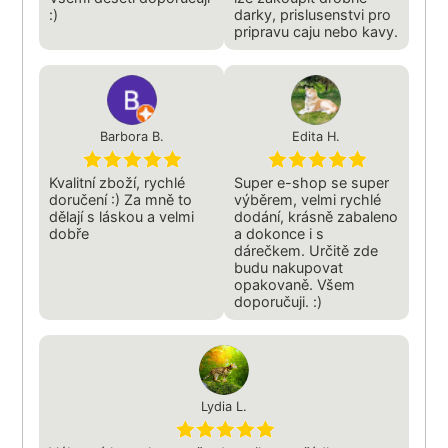
:)
darky, prislusenstvi pro
pripravu caju nebo kavy.
Barbora B.
Edita H.
Kvalitní zboží, rychlé
Super e-shop se super
doručení :) Za mně to
výběrem, velmi rychlé
dělají s láskou a velmi
dodání, krásně zabaleno
dobře
a dokonce i s
dárečkem. Určitě zde
budu nakupovat
opakovaně. Všem
doporučuji. :)
Lydia L.