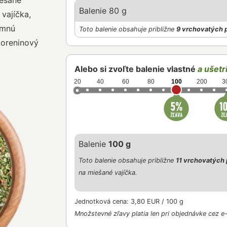
iešané
Balenie 80 g
 vajíčka,
emnú
Toto balenie obsahuje približne
9 vrchovatých 
koreninový
Alebo si zvoľte balenie vlastné
a ušetri
20
40
60
80
100
200
3
Balenie
100 g
Toto balenie obsahuje približne
11 vrchovatých 
na miešané vajíčka.
Jednotková cena: 3,80 EUR / 100 g
Množstevné zľavy platia len pri objednávke cez e