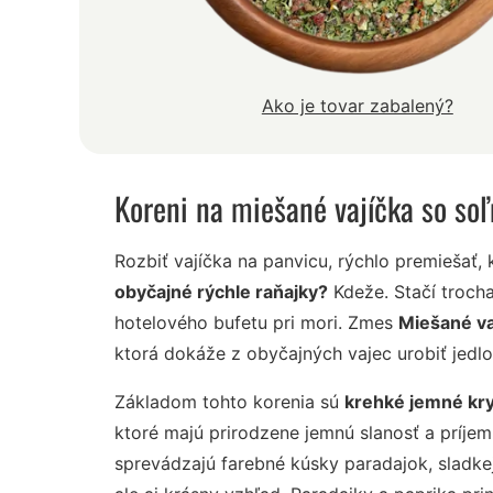
Ako je tovar zabalený?
Koreni na miešané vajíčka so s
Rozbiť vajíčka na panvicu, rýchlo premiešať,
obyčajné rýchle raňajky?
Kdeže. Stačí trocha
hotelového bufetu pri mori. Zmes
Miešané va
ktorá dokáže z obyčajných vajec urobiť jedlo
Základom tohto korenia sú
krehké jemné kryš
ktoré majú prirodzene jemnú slanosť a príjem
sprevádzajú farebné kúsky paradajok, sladkej