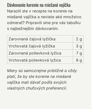
Dávkovanie korenie na miešané vajíčka
Narazili ste v recepte na korenie na
miešané vajíčka a neviete aké množstvo
odmerať? Pripravili sme pre vás tabuľku
s najbežnejším dávkovaním.
Zarovnaná čajová lyžička
2 g
Vrchovatá čajová lyžička
3 g
Zarovnaná polievková lyžica
7 g
Vrchovatá polievková lyžica
9 g
Miery sú samozrejme približné a vždy
platí, že by ste korenie na miešané
vajíčka mali dávať podľa svojich
vlastných chuťových preferencií.