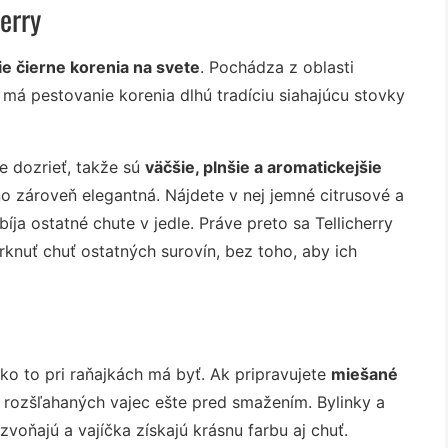
erry
šie čierne korenia na svete
. Pochádza z oblasti
má pestovanie korenia dlhú tradíciu siahajúcu stovky
ie dozrieť, takže sú
väčšie, plnšie a aromatickejšie
no zároveň elegantná. Nájdete v nej jemné citrusové a
bíja ostatné chute v jedle. Práve preto sa Tellicherry
knuť chuť ostatných surovín, bez toho, aby ich
ako to pri raňajkách má byť. Ak pripravujete
miešané
do rozšľahaných vajec ešte pred smažením. Bylinky a
zvoňajú a vajíčka získajú krásnu farbu aj chuť.