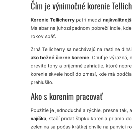
Čím je výnimočné korenie Tellich
Korenie Tellicherry
patrí medzi
najkvalitnej
Malabar na juhozápadnom pobreží Indie, kde 
rokov späť.
Zrná Tellicherry sa nechávajú na rastline dlhš
ako bežné čierne korenie
. Chuť je výrazná, 
drevité tóny a príjemné zahriatie, ktoré nepre
korenie skvele hodí do zmesí, kde má podčiar
prehlušilo.
Ako s korením pracovať
Použitie je jednoduché a rýchle, presne tak, 
vajíčka
, stačí pridať štipku korenia priamo 
zelenina sa počas krátkej chvíle na panvici ro