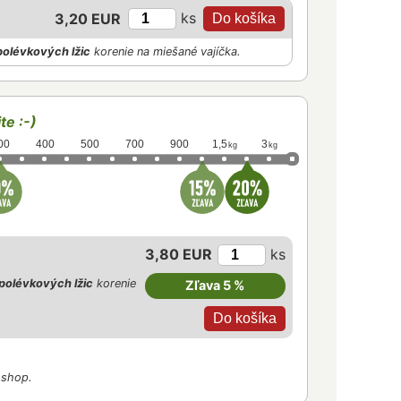
ks
3,20 EUR
polévkových lžic
korenie na miešané vajíčka.
te :-)
00
400
500
700
900
1,5
3
kg
kg
3,80 EUR
ks
polévkových lžic
korenie
Zľava 5 %
-shop.