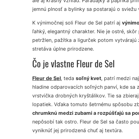
ale aj krásny vzhľad. Paradajky a paprika pr
jemnú plnosť a bylinky sa postarajú o sviežu 
K výnimočnej soli Fleur de Sel patrí aj
výnimo
ľahký, elegantný charakter. Nie je ostré, skô
petržlen, pažítka a ligurček potom vytvárajú
stretáva úplne prirodzene.
Čo je vlastne Fleur de Sel
Fleur de Sel
, teda
soľný kvet
, patrí medzi n
hladine odparovacích soľných panví, kde sa z
vrstvička drobných kryštálikov. Tie sa zbier
lopatiek. Vďaka tomuto šetrnému spôsobu zb
chrumknú medzi zubami a rozpúšťajú sa po
nepôsobí tak ostro. Fleur de Sel sa často po
vyniknúť jej prirodzená chuť aj textúra.