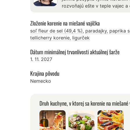
rozvoňajú ešte v teple vajec a
Zloženie korenie na miešané vajíčka
soľ fleur de sel (49,4 %)
,
paradajky
,
paprika 
tellicherry korenie
,
ligurček
Dátum minimálnej trvanlivosti aktuálnej šarže
1. 11. 2027
Krajina pôvodu
Nemecko
Druh kuchyne, v ktorej sa korenie na miešané 