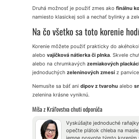
Druhá možnosť je použiť zmes ako
finálnu k
namiesto klasickej soli a nechať bylinky a zel
Na čo všetko sa toto korenie hod
Korenie môžete použiť prakticky do akéhokoľ
alebo
vajíčková nátierka či plnka
. Skvele chu
alebo na chrumkavých
zemiakových plackác
jednoduchých
zeleninových zmesí
z panvice
Nemusíte sa báť ani
dipov z tvarohu
alebo
s
zelenina krásne vyniknú.
Míša z Kráľovstva chuti odporúča
Vyskúšajte jednoduché raňajky,
opečte plátok chleba na masle
jemne posypte týmto korením s