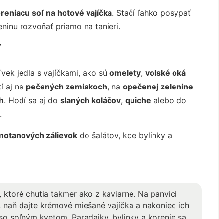
oreniacu soľ na hotové vajíčka
. Stačí ľahko posypať
eninu rozvoňať priamo na tanieri.
í
vek jedla s vajíčkami, ako sú
omelety
,
volské oká
tí aj na
pečených zemiakoch
, na
opečenej zelenine
h
. Hodí sa aj do
slaných koláčov
,
quiche
alebo do
.
motanových zálievok
do šalátov, kde bylinky a
 ktoré chutia takmer ako z kaviarne. Na panvici
, naň dajte krémové miešané vajíčka a nakoniec ich
o soľným kvetom. Paradajky, bylinky a korenie sa