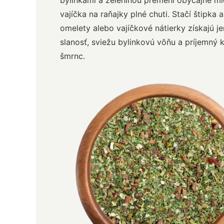
bylinkami a zeleninou premení obyčajné m
vajíčka na raňajky plné chuti. Stačí štipka a
omelety alebo vajíčkové nátierky získajú j
slanosť, sviežu bylinkovú vôňu a príjemný 
šmrnc.