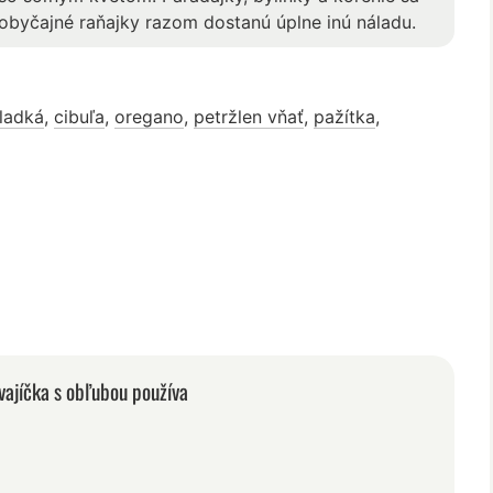
 obyčajné raňajky razom dostanú úplne inú náladu.
sladká
,
cibuľa
,
oregano
,
petržlen vňať
,
pažítka
,
vajíčka s obľubou používa