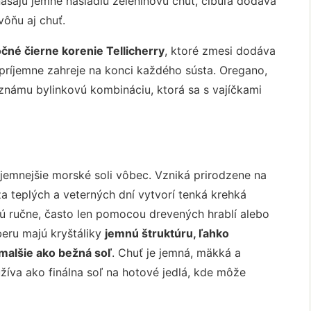
inášajú jemne nasladlú zeleninovú chuť, cibuľa dodáva
vôňu aj chuť.
čné čierne korenie Tellicherry
, ktoré zmesi dodáva
r príjemne zahreje na konci každého sústa. Oregano,
 známu bylinkovú kombináciu, ktorá sa s vajíčkami
ajjemnejšie morské soli vôbec. Vzniká prirodzene na
a teplých a veterných dní vytvorí tenká krehká
ajú ručne, často len pomocou drevených hrablí alebo
eru majú kryštáliky
jemnú štruktúru, ľahko
malšie ako bežná soľ
. Chuť je jemná, mäkká a
užíva ako finálna soľ na hotové jedlá, kde môže