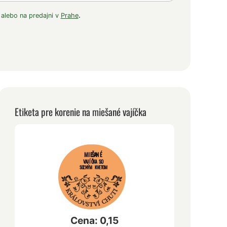
 alebo na predajni v
Prahe
.
Etiketa pre korenie na miešané vajíčka
MIEŠANÉ
VAJÍČKA SO
SOĽNÝM KVETOM
Cena: 0,15