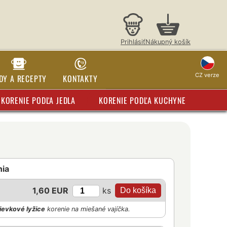
Prihlásiť
Nákupný košík
CZ verze
DY A RECEPTY
KONTAKTY
KORENIE PODĽA JEDLA
KORENIE PODĽA KUCHYNE
nia
ks
1,60 EUR
ievkové lyžice
korenie na miešané vajíčka.