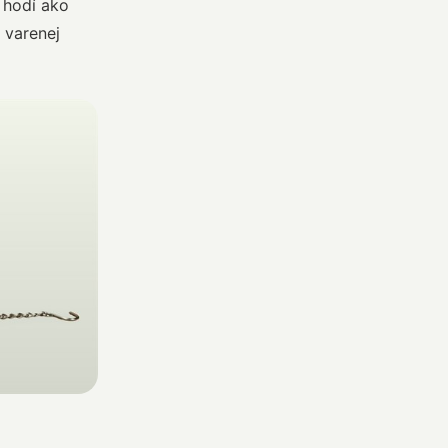
a hodí ako
i varenej