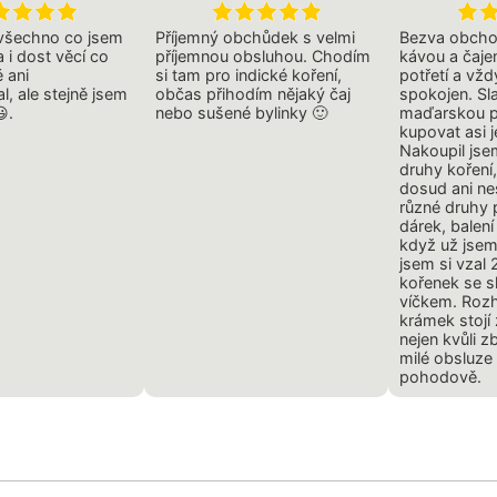
 všechno co jsem
Příjemný obchůdek s velmi
Bezva obcho
 i dost věcí co
příjemnou obsluhou. Chodím
kávou a čajem
 ani
si tam pro indické koření,
potřetí a vž
l, ale stejně jsem
občas přihodím nějaký čaj
spokojen. Sl
😃.
nebo sušené bylinky 🙂
maďarskou p
kupovat asi j
Nakoupil jse
druhy koření
dosud ani nes
různé druhy 
dárek, balení
když už jsem
jsem si vzal
kořenek se 
víčkem. Roz
krámek stojí
nejen kvůli zb
milé obsluze 
pohodově.