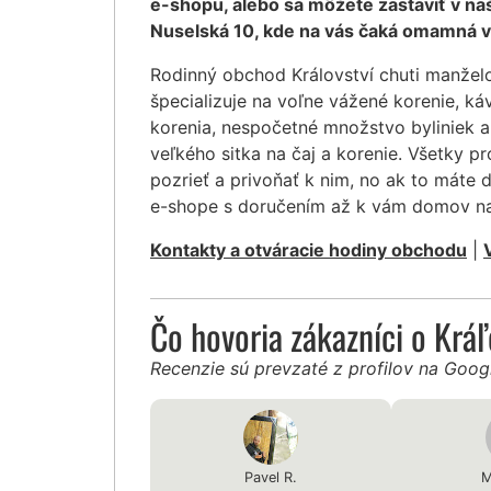
e-shopu, alebo sa môžete zastaviť v na
Nuselská 10, kde na vás čaká omamná v
Rodinný obchod Království chuti manžel
špecializuje na voľne vážené korenie, ká
korenia, nespočetné množstvo byliniek a
veľkého sitka na čaj a korenie. Všetky 
pozrieť a privoňať k nim, no ak to máte 
e-shope s doručením až k vám domov na
Kontakty a otváracie hodiny obchodu
|
Čo hovoria zákazníci o Krá
Recenzie sú prevzaté z profilov na Goo
Pavel R.
M