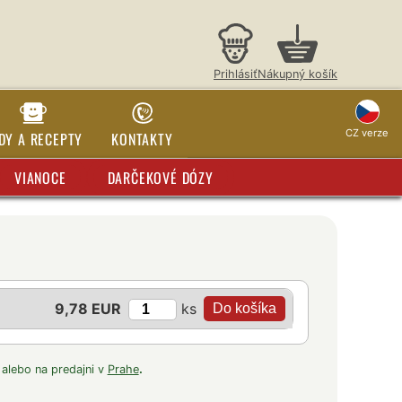
Prihlásiť
Nákupný košík
CZ verze
DY A RECEPTY
KONTAKTY
VIANOCE
DARČEKOVÉ DÓZY
ks
9,78 EUR
 alebo na predajni v
Prahe
.