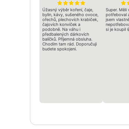
Úžasný výběr koření, čaje,
Super. Měli
bylin, kávy, sušeného ovoce,
potřeboval a
ořechů, plechovích krabiček,
jsem vlastně
čajovích konviček a
nepotřebova
podobně. Na váhu i
si je koupil 
předbalených dárkovích
balíčků. Příjemná obsluha.
Chodím tam rád. Doporučuji
budete spokojeni.