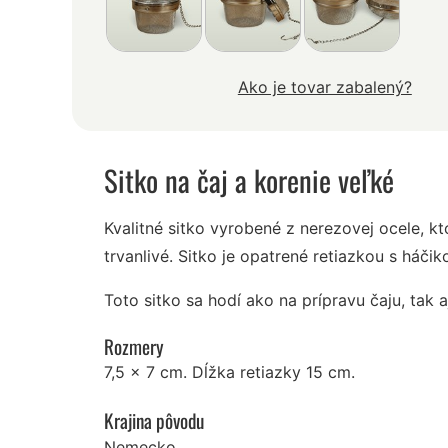
Ako je tovar zabalený?
Sitko na čaj a korenie veľké
Kvalitné sitko vyrobené z nerezovej ocele, k
trvanlivé. Sitko je opatrené retiazkou s háči
Toto sitko sa hodí ako na prípravu čaju, tak a
Rozmery
7,5 x 7 cm. Dĺžka retiazky 15 cm.
Krajina pôvodu
Nemecko