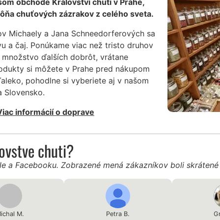
šom obchode Království chuti v Prahe,
ôňa chuťových zázrakov z celého sveta.
ov Michaely a Jana Schneedorferových sa
vu a čaj. Ponúkame viac než tristo druhov
 množstvo ďalších dobrôt, vrátane
produkty si môžete v Prahe pred nákupom
ďaleko, pohodlne si vyberiete aj v našom
 Slovensko.
Viac informácií o doprave
ľovstve chuti?
gle a Facebooku. Zobrazené mená zákazníkov boli skráten
ichal M.
Petra B.
Gr