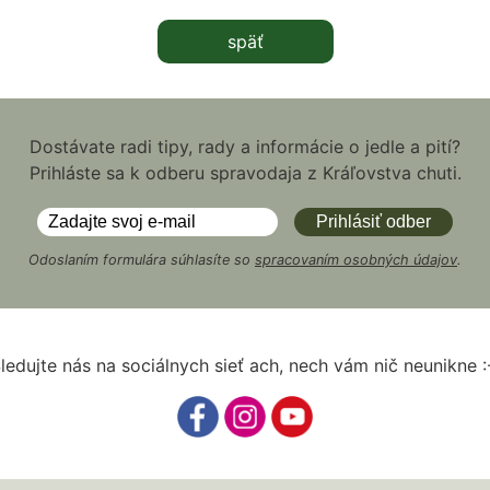
späť
Dostávate radi tipy, rady a informácie o jedle a pití?
Prihláste sa k odberu spravodaja z Kráľovstva chuti.
Odoslaním formulára súhlasíte so
spracovaním osobných údajov
.
ledujte nás na sociálnych sieť ach, nech vám nič neunikne :