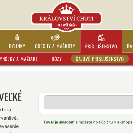
BYLINKY
ORECHY A MAŠKRTY
RA
PRÍSLUŠENSTVO
YNČEKY A MAŽIARE
DÓZY
ČAJOVÉ PRÍSLUŠENSTVO
 VEĽKÉ
ktorá
vanlivé.
Tovar je skladom
a môžete ho kúpiť tu v e-shope
zavesenie