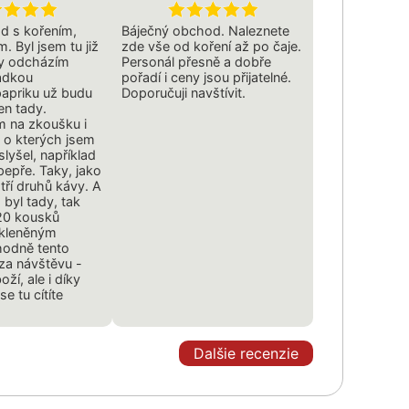
d s kořením,
Báječný obchod. Naleznete
. Byl jsem tu již
zde vše od koření až po čaje.
dy odcházím
Personál přesně a dobře
adkou
pořadí i ceny jsou přijatelné.
apriku už budu
Doporučuji navštívit.
en tady.
m na zkoušku i
, o kterých jsem
lyšel, například
pepře. Taky, jako
 tří druhů kávy. A
 byl tady, tak
 20 kousků
skleněným
hodně tento
 za návštěvu -
oží, ale i díky
se tu cítíte
Dalšie recenzie