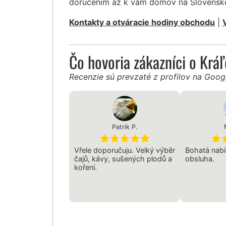
doručením až k vám domov na Slovensk
Kontakty a otváracie hodiny obchodu
|
Čo hovoria zákazníci o Krá
Recenzie sú prevzaté z profilov na Goo
Patrik P.
Vřele doporučuju. Velký výběr
Bohatá nabí
čajů, kávy, sušených plodů a
obsluha.
koření.