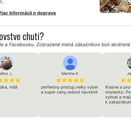
o.
Viac informácií o doprave
ľovstve chuti?
gle a Facebooku. Zobrazené mená zákazníkov boli skráten
Milos J.
Martina K.
Ja
dka, milá
perfektny pristup,velky vyber
Krasne a pr
a super ceny.radost navstivit
mistecko. P
vybrat a maji
k zakazniku