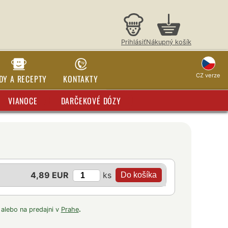
Prihlásiť
Nákupný košík
CZ verze
DY A RECEPTY
KONTAKTY
VIANOCE
DARČEKOVÉ DÓZY
ks
4,89 EUR
 alebo na predajni v
Prahe
.