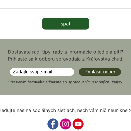
späť
Dostávate radi tipy, rady a informácie o jedle a pití?
Prihláste sa k odberu spravodaja z Kráľovstva chuti.
Odoslaním formulára súhlasíte so
spracovaním osobných údajov
.
ledujte nás na sociálnych sieť ach, nech vám nič neunikne :