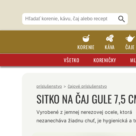
KORENIE
KÁVA
ČAJE
VŠETKO
KORENIČKY
ML
príslušenstvo
>
čajové príslušenstvo
SITKO NA ČAJ GULE 7,5 
Vyrobené z jemnej nerezovej ocele, ktorá
nezanecháva žiadnu chuť, je hygienická a tr