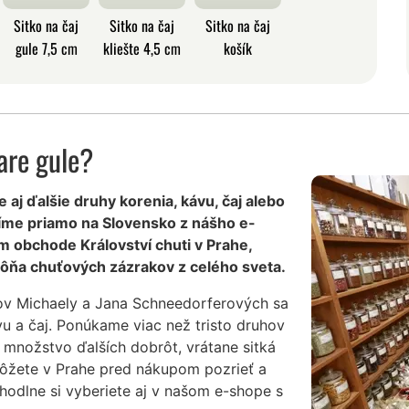
Sitko na čaj
Sitko na čaj
Sitko na čaj
gule 7,5 cm
kliešte 4,5 cm
košík
are gule?
le aj ďalšie druhy korenia, kávu, čaj alebo
íme priamo na Slovensko z nášho e-
m obchode Království chuti v Prahe,
ôňa chuťových zázrakov z celého sveta.
ov Michaely a Jana Schneedorferových sa
vu a čaj. Ponúkame viac než tristo druhov
 množstvo ďalších dobrôt, vrátane sitká
 môžete v Prahe pred nákupom pozrieť a
hodlne si vyberiete aj v našom e-shope s