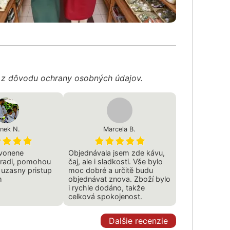
é z dôvodu ochrany osobných údajov.
nek N.
Marcela B.
ovonene
Objednávala jsem zde kávu,
oradi, pomohou
čaj, ale i sladkosti. Vše bylo
 uzasny pristup
moc dobré a určitě budu
m
objednávat znova. Zboží bylo
i rychle dodáno, takže
celková spokojenost.
Dalšie recenzie