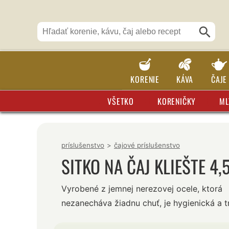
KORENIE
KÁVA
ČAJE
VŠETKO
KORENIČKY
ML
príslušenstvo
>
čajové príslušenstvo
SITKO NA ČAJ KLIEŠTE 4,
Vyrobené z jemnej nerezovej ocele, ktorá
nezanecháva žiadnu chuť, je hygienická a tr