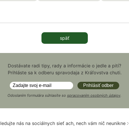
späť
Dostávate radi tipy, rady a informácie o jedle a pití?
Prihláste sa k odberu spravodaja z Kráľovstva chuti.
Odoslaním formulára súhlasíte so
spracovaním osobných údajov
.
ledujte nás na sociálnych sieť ach, nech vám nič neunikne :