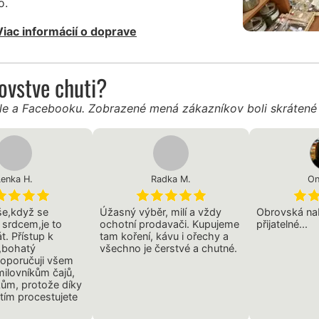
o.
Viac informácií o doprave
ľovstve chuti?
gle a Facebooku. Zobrazené mená zákazníkov boli skráten
Lenka H.
Radka M.
On
še,když se
Úžasný výběr, milí a vždy
Obrovská na
á srdcem,je to
ochotní prodavači. Kupujeme
přijatelné...
t. Přístup k
tam koření, kávu i ořechy a
,bohatý
všechno je čerstvé a chutné.
doporučuji všem
ilovníkům čajů,
lkům, protože díky
tím procestujete