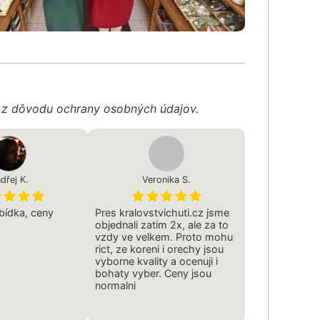
é z dôvodu ochrany osobných údajov.
dřej K.
Veronika S.
bídka, ceny
Pres kralovstvichuti.cz jsme
objednali zatim 2x, ale za to
vzdy ve velkem. Proto mohu
rict, ze koreni i orechy jsou
vyborne kvality a ocenuji i
bohaty vyber. Ceny jsou
normalni