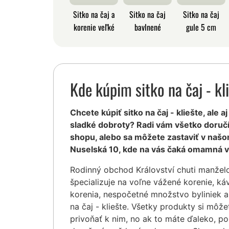
Sitko na čaj a
Sitko na čaj
Sitko na čaj
korenie veľké
bavlnené
gule 5 cm
Kde kúpim sitko na čaj - kl
Chcete kúpiť sitko na čaj - kliešte, ale a
sladké dobroty? Radi vám všetko doruč
shopu, alebo sa môžete zastaviť v našo
Nuselská 10, kde na vás čaká omamná v
Rodinný obchod Království chuti manžel
špecializuje na voľne vážené korenie, ká
korenia, nespočetné množstvo byliniek a
na čaj - kliešte. Všetky produkty si môž
privoňať k nim, no ak to máte ďaleko, po