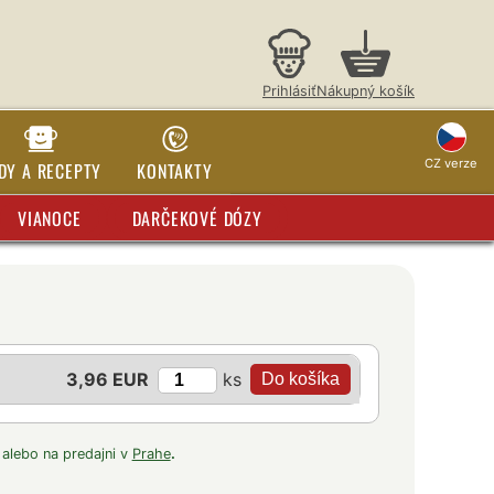
Prihlásiť
Nákupný košík
CZ verze
DY A RECEPTY
KONTAKTY
VIANOCE
DARČEKOVÉ DÓZY
ks
3,96 EUR
 alebo na predajni v
Prahe
.