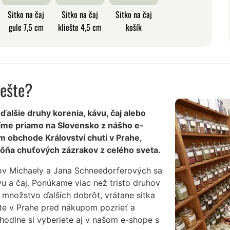
Sitko na čaj
Sitko na čaj
Sitko na čaj
gule 7,5 cm
kliešte 4,5 cm
košík
iešte?
j ďalšie druhy korenia, kávu, čaj alebo
íme priamo na Slovensko z nášho e-
m obchode Království chuti v Prahe,
ôňa chuťových zázrakov z celého sveta.
ov Michaely a Jana Schneedorferových sa
vu a čaj. Ponúkame viac než tristo druhov
 množstvo ďalších dobrôt, vrátane sitka
ete v Prahe pred nákupom pozrieť a
hodlne si vyberiete aj v našom e-shope s