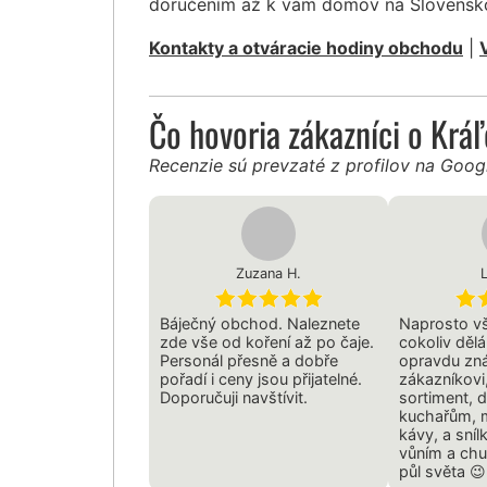
doručením až k vám domov na Slovensk
Kontakty a otváracie hodiny obchodu
|
Čo hovoria zákazníci o Krá
Recenzie sú prevzaté z profilov na Goo
Zuzana H.
Báječný obchod. Naleznete
Naprosto v
zde vše od koření až po čaje.
cokoliv děl
Personál přesně a dobře
opravdu zná
pořadí i ceny jsou přijatelné.
zákazníkovi
Doporučuji navštívit.
sortiment, 
kuchařům, m
kávy, a sní
vůním a chu
půl světa 😉