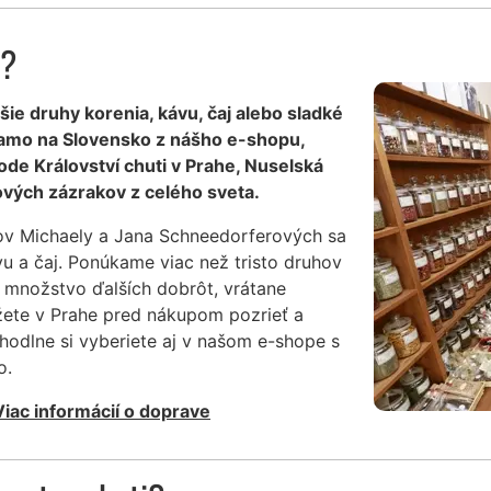
u?
lšie druhy korenia, kávu, čaj alebo sladké
iamo na Slovensko z nášho e-shopu,
de Království chuti v Prahe, Nuselská
vých zázrakov z celého sveta.
ov Michaely a Jana Schneedorferových sa
vu a čaj. Ponúkame viac než tristo druhov
 množstvo ďalších dobrôt, vrátane
žete v Prahe pred nákupom pozrieť a
hodlne si vyberiete aj v našom e-shope s
o.
Viac informácií o doprave