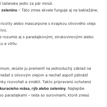
 talianske jedlo za pár minút.
 zeleninu
– Táto zmes skvele funguje aj na baklažáne,
 ricotty alebo mascarpone s kvapkou olivového oleja
ivo.
 rozumie aj s paradajkovými, strukovinovými alebo
ku a vôňu.
ximum, skúste ju premeniť na jednoduchý základ na
zmiešať s olivovým olejom a nechať aspoň pätnásť
inky rozvoňali a zmäkli. Takto pripravenú ochutenú
kuracieho mäsa, rýb alebo zeleniny
. Najlepšie
bo paradajkami – teda so surovinami, ktoré znesú