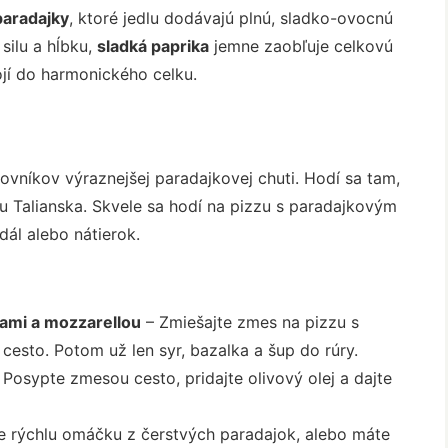
paradajky
, ktoré jedlu dodávajú plnú, sladko-ovocnú
silu a hĺbku,
sladká paprika
jemne zaobľuje celkovú
ojí do harmonického celku.
lovníkov výraznejšej paradajkovej chuti. Hodí sa tam,
u Talianska. Skvele sa hodí na pizzu s paradajkovým
dál alebo nátierok.
kami a mozzarellou
– Zmiešajte zmes na pizzu s
 cesto. Potom už len syr, bazalka a šup do rúry.
 Posypte zmesou cesto, pridajte olivový olej a dajte
te rýchlu omáčku z čerstvých paradajok, alebo máte