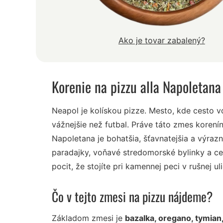
Ako je tovar zabalený?
Korenie na pizzu alla Napoletana
Neapol je kolískou pizze. Mesto, kde cesto v
vážnejšie než futbal. Práve táto zmes korenín
Napoletana je bohatšia, šťavnatejšia a výrazn
paradajky, voňavé stredomorské bylinky a ce
pocit, že stojíte pri kamennej peci v rušnej u
Čo v tejto zmesi na pizzu nájdeme?
Základom zmesi je
bazalka, oregano, tymian