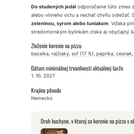
Do studených jedál
odporúčame túto zmes zm
alebo vínneho octu a nechať chvíľu odležať. 
zeleninou, syrom alebo tuniakom
. Vďaka pr
stredomorským bylinkám získa aj obyčajný ša
Zloženie korenie na pizzu
bazalka
,
rajčiaky
,
soľ (17 %)
,
paprika
,
cesnak
Dátum minimálnej trvanlivosti aktuálnej šarže
1. 10. 2027
Krajina pôvodu
Nemecko
Druh kuchyne, v ktorej sa korenie na pizzu s 