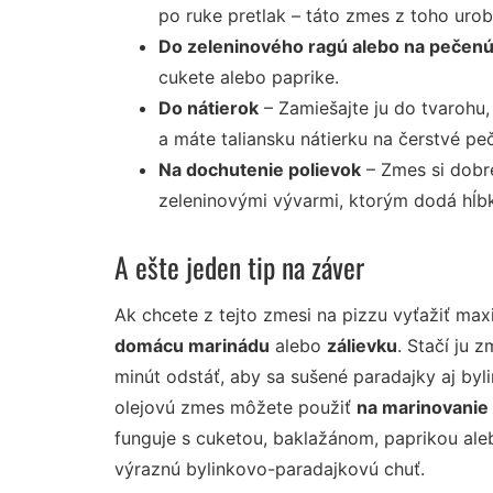
po ruke pretlak – táto zmes z toho urobí
Do zeleninového ragú alebo na pečenú
cukete alebo paprike.
Do nátierok
– Zamiešajte ju do tvarohu,
a máte taliansku nátierku na čerstvé peč
Na dochutenie polievok
– Zmes si dobre
zeleninovými vývarmi, ktorým dodá hĺb
A ešte jeden tip na záver
Ak chcete z tejto zmesi na pizzu vyťažiť ma
domácu marinádu
alebo
zálievku
. Stačí ju 
minút odstáť, aby sa sušené paradajky aj byl
olejovú zmes môžete použiť
na marinovanie 
funguje s cuketou, baklažánom, paprikou ale
výraznú bylinkovo-paradajkovú chuť.