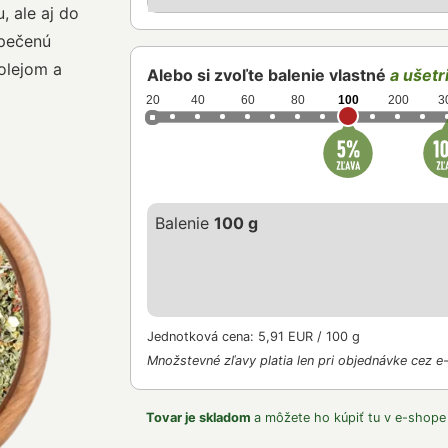
, ale aj do
 pečenú
olejom a
Alebo si zvoľte balenie vlastné
a ušetri
20
40
60
80
100
200
3
Balenie
100 g
Jednotková cena: 5,91 EUR / 100 g
Množstevné zľavy platia len pri objednávke cez e
Tovar je skladom
a môžete ho kúpiť tu v e-shope