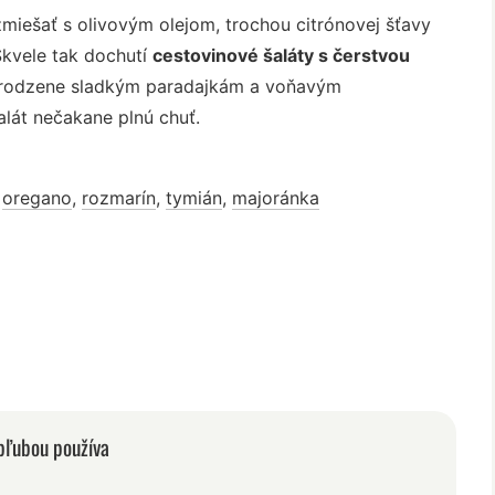
iešať s olivovým olejom, trochou citrónovej šťavy
Skvele tak dochutí
cestovinové šaláty s čerstvou
irodzene sladkým paradajkám a voňavým
lát nečakane plnú chuť.
,
oregano
,
rozmarín
,
tymián
,
majoránka
obľubou používa