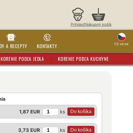
Prihlásiť
Nákupný košík
CZ verze
DY A RECEPTY
KONTAKTY
KORENIE PODĽA JEDLA
KORENIE PODĽA KUCHYNE
nia
ks
1,87 EUR
ks
3,73 EUR