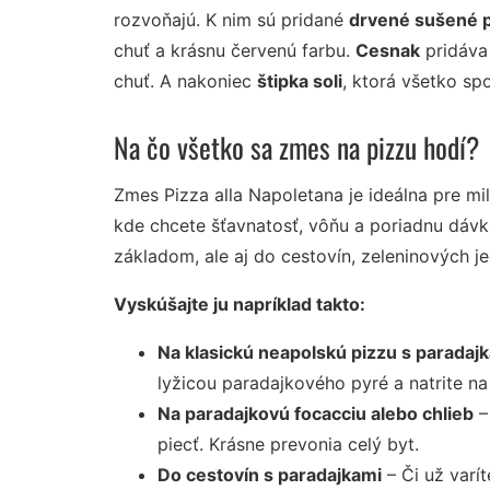
rozvoňajú. K nim sú pridané
drvené sušené 
chuť a krásnu červenú farbu.
Cesnak
pridáva 
chuť. A nakoniec
štipka soli
, ktorá všetko sp
Na čo všetko sa zmes na pizzu hodí?
Zmes Pizza alla Napoletana je ideálna pre mi
kde chcete šťavnatosť, vôňu a poriadnu dávk
základom, ale aj do cestovín, zeleninových je
Vyskúšajte ju napríklad takto:
Na klasickú neapolskú pizzu s paradaj
lyžicou paradajkového pyré a natrite na
Na paradajkovú focacciu alebo chlieb
–
piecť. Krásne prevonia celý byt.
Do cestovín s paradajkami
– Či už varí