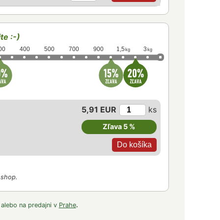
te :-)
00
400
500
700
900
1,5
3
kg
kg
5,91 EUR
ks
Zľava 5 %
-shop.
 alebo na predajni v
Prahe
.