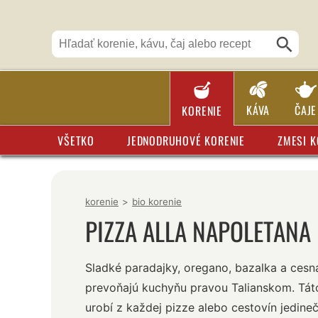
KÁVA
ČAJE
KORENIE
VŠETKO
JEDNODRUHOVÉ KORENIE
ZMESI K
korenie
>
bio korenie
PIZZA ALLA NAPOLETANA 
Sladké paradajky, oregano, bazalka a cesn
prevoňajú kuchyňu pravou Talianskom. Tá
urobí z každej pizze alebo cestovín jedine