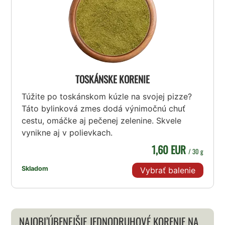
TOSKÁNSKE KORENIE
Túžite po toskánskom kúzle na svojej pizze?
Táto bylinková zmes dodá výnimočnú chuť
cestu, omáčke aj pečenej zelenine. Skvele
vynikne aj v polievkach.
1,60 EUR
/ 30 g
Skladom
Vybrať balenie
NAJOBĽÚBENEJŠIE JEDNODRUHOVÉ KORENIE NA