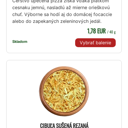
Čerstvo upečená pizza získa vďaka plátkom
cesnaku jemnú, nasladlú až mierne orieškovú
chuť. Výborne sa hodí aj do domácej focaccie
alebo do zapekaných zeleninových jedál.
1,78 EUR
/ 40 g
Skladom
Vybrať balenie
CIBUĽA SUŠENÁ REZANÁ