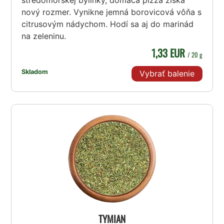
stredomorskej bylinky, domáca pizza získa
nový rozmer. Vynikne jemná borovicová vôňa s
citrusovým nádychom. Hodí sa aj do marinád
na zeleninu.
1,33 EUR
/ 20 g
Skladom
Vybrať balenie
TYMIAN