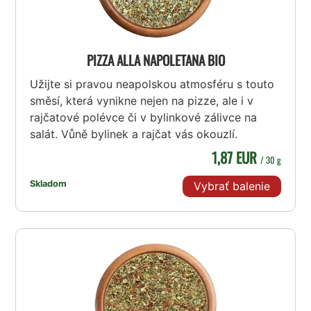
PIZZA ALLA NAPOLETANA BIO
Užijte si pravou neapolskou atmosféru s touto
směsí, která vynikne nejen na pizze, ale i v
rajčatové polévce či v bylinkové zálivce na
salát. Vůně bylinek a rajčat vás okouzlí.
1,87 EUR
/ 30 g
Skladom
Vybrať balenie