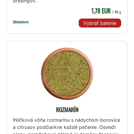
dresingov.
1,78 EUR
/ 40 g
Skladom
Vybrať balenie
ROZMARÍN
Ihličková vôňa rozmarínu s nádychom borovice
a citrusov podčiarkne každé pečenie. Osvieži