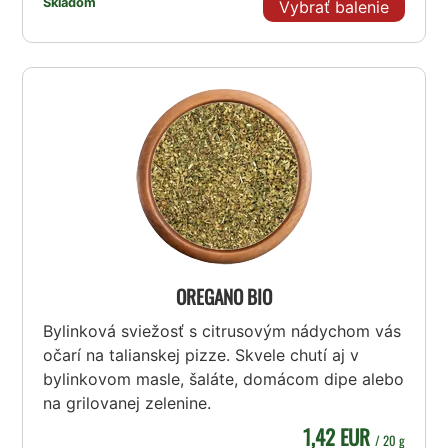
Skladom
Vybrať balenie
OREGANO BIO
Bylinková sviežosť s citrusovým nádychom vás
očarí na talianskej pizze. Skvele chutí aj v
bylinkovom masle, šaláte, domácom dipe alebo
na grilovanej zelenine.
1,42 EUR
/ 20 g