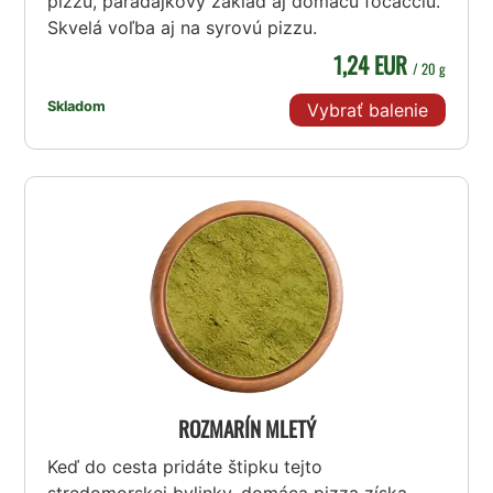
pizzu, paradajkový základ aj domácu focacciu.
Skvelá voľba aj na syrovú pizzu.
1,24 EUR
/ 20 g
Skladom
Vybrať balenie
ROZMARÍN MLETÝ
Keď do cesta pridáte štipku tejto