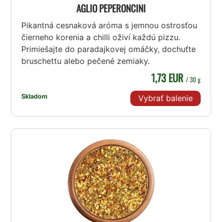
AGLIO PEPERONCINI
Pikantná cesnaková aróma s jemnou ostrosťou
čierneho korenia a chilli oživí každú pizzu.
Primiešajte do paradajkovej omáčky, dochuťte
bruschettu alebo pečené zemiaky.
1,73 EUR
/ 30 g
Skladom
Vybrať balenie