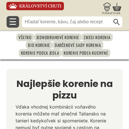
Prihlásiť
Košík
☰
VŠETKO
JEDNODRUHOVÉ KORENIE
ZMESI KORENIA
BIO KORENIE
DARČEKOVÉ SADY KORENIA
KORENIE PODĽA JEDLA
KORENIE PODĽA KUCHYNE
Najlepšie korenie na
pizzu
Vďaka vhodnej kombinácii voňavého
korenia môžete mať slnečné Taliansko na
tanieri kedykoľvek si spomeniete. Korenie
nemusí byť nutne spojené s cestom na