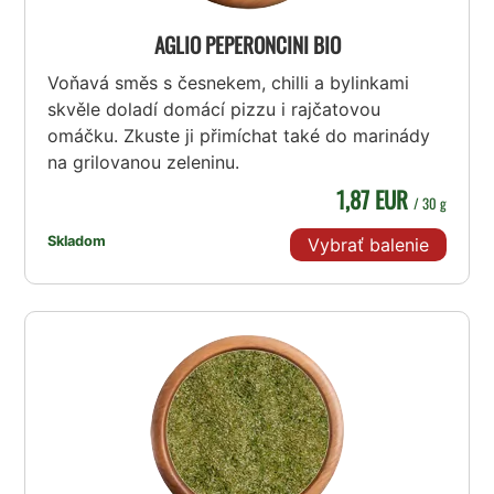
AGLIO PEPERONCINI BIO
Voňavá směs s česnekem, chilli a bylinkami
skvěle doladí domácí pizzu i rajčatovou
omáčku. Zkuste ji přimíchat také do marinády
na grilovanou zeleninu.
1,87 EUR
/ 30 g
Skladom
Vybrať balenie