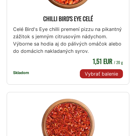
CHILLI BIRD'S EYE CELÉ
Celé Bird's Eye chilli premení pizzu na pikantný
zážitok s jemným citrusovým nádychom.
Výborne sa hodia aj do pálivých omáčok alebo
do domácich nakladaných syrov.
1,51 EUR
/ 20 g
Skladom
Vybrať balenie