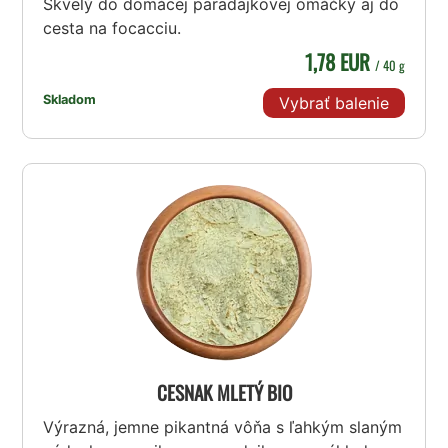
Skvelý do domácej paradajkovej omáčky aj do
cesta na focacciu.
1,78 EUR
/ 40 g
Skladom
Vybrať balenie
CESNAK MLETÝ BIO
Výrazná, jemne pikantná vôňa s ľahkým slaným