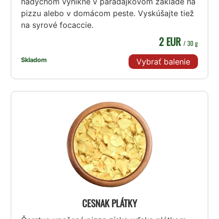
nádychom vynikne v paradajkovom základe na
pizzu alebo v domácom peste. Vyskúšajte tiež
na syrové focaccie.
2 EUR
/ 30 g
Skladom
Vybrať balenie
CESNAK PLÁTKY