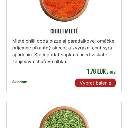
CHILLI MLETÉ
Mleté chilli dodá pizze aj paradajkovej omáčke
príjemne pikantný akcent a zvýrazní chuť syra
aj údenín. Stačí pridať štipku a hneď získate
zaujímavú chuťovú hĺbku.
1,78 EUR
/ 40 g
Skladom
Vybrať balenie