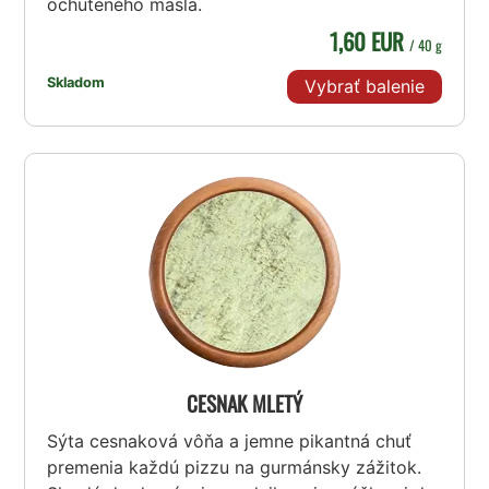
ochuteného masla.
1,60 EUR
/ 40 g
Skladom
Vybrať balenie
CESNAK MLETÝ
Sýta cesnaková vôňa a jemne pikantná chuť
premenia každú pizzu na gurmánsky zážitok.