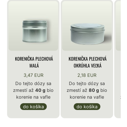
KORENIČKA PLECHOVÁ
KORENIČKA PLECHOVÁ
KO
MALÁ
OKRÚHLA VEĽKÁ
3,47 EUR
2,18 EUR
Do tejto dózy sa
Do tejto dózy sa
zmestí až
40 g
bio
zmestí až
80 g
bio
D
korenie na vafle
korenie na vafle
zm
k
do košíka
do košíka