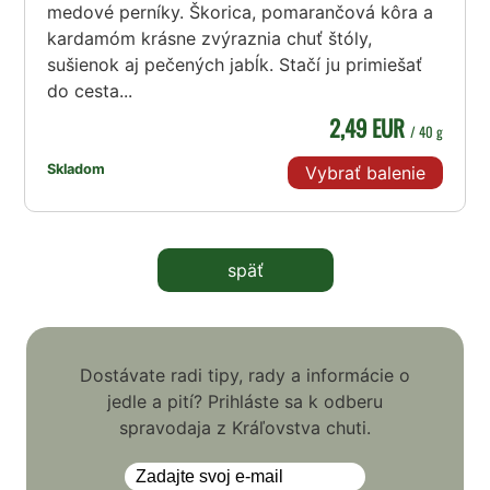
medové perníky. Škorica, pomarančová kôra a
kardamóm krásne zvýraznia chuť štóly,
sušienok aj pečených jabĺk. Stačí ju primiešať
do cesta...
2,49 EUR
/ 40 g
Skladom
Vybrať balenie
späť
Dostávate radi tipy, rady a informácie o
jedle a pití? Prihláste sa k odberu
spravodaja z Kráľovstva chuti.