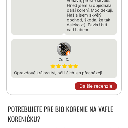
voňavé, prostě skvělé.
Hned jsem si objednala
další koření. Moc děkuji.
Našla jsem skvělý
obchod, škoda, že tak
daleko :-). Pavla Ústí
nad Labem
Zd. D.
Opravdové království, oči i čich jen přecházejí
Dalšie recenzie
POTREBUJETE PRE BIO KORENIE NA VAFLE
KORENIČKU?