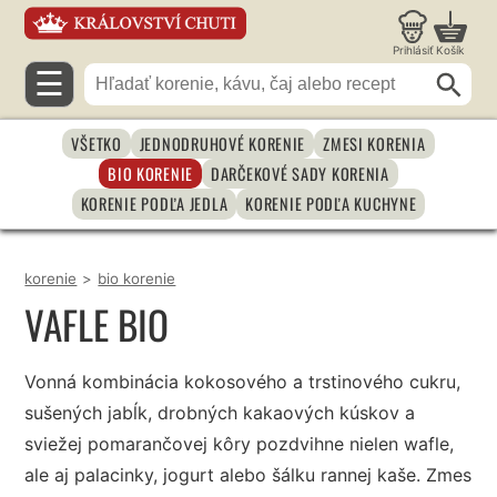
Prihlásiť
Košík
☰
VŠETKO
JEDNODRUHOVÉ KORENIE
ZMESI KORENIA
BIO KORENIE
DARČEKOVÉ SADY KORENIA
KORENIE PODĽA JEDLA
KORENIE PODĽA KUCHYNE
korenie
>
bio korenie
VAFLE BIO
Vonná kombinácia kokosového a trstinového cukru,
sušených jabĺk, drobných kakaových kúskov a
sviežej pomarančovej kôry pozdvihne nielen wafle,
ale aj palacinky, jogurt alebo šálku rannej kaše. Zmes