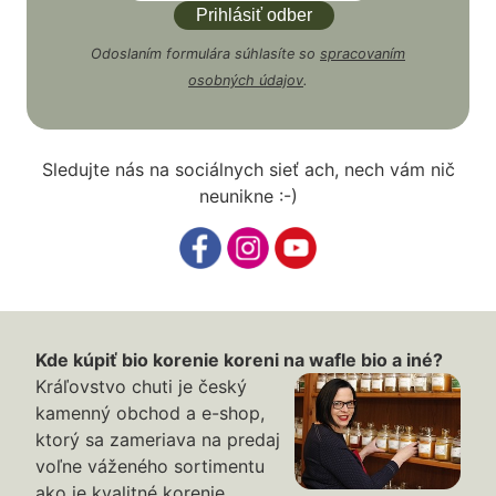
Odoslaním formulára súhlasíte so
spracovaním
osobných údajov
.
Sledujte nás na sociálnych sieť ach, nech vám nič
neunikne :-)
Kde kúpiť bio korenie koreni na wafle bio a iné?
Kráľovstvo chuti je český
kamenný obchod a e-shop,
ktorý sa zameriava na predaj
voľne váženého sortimentu
ako je kvalitné korenie,