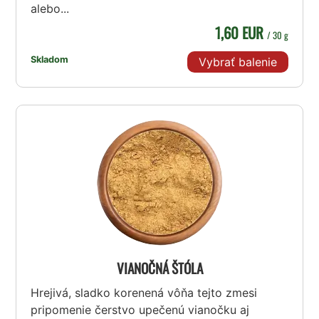
alebo...
1,60 EUR
/ 30 g
Skladom
Vybrať balenie
VIANOČNÁ ŠTÓLA
Hrejivá, sladko korenená vôňa tejto zmesi
pripomenie čerstvo upečenú vianočku aj