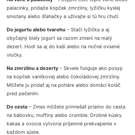
palacinky, pridajte kopček zmrzliny, lyžičku kyslej
smotany alebo šľahačky a užívajte si tú hru chutí.
Do jogurtu alebo tvarohu
– Stačí lyžička a aj
obyčajný biely jogurt sa razom zmení na malý
dezert. Hodí sa aj do kaší alebo na nočné ovsené
vločky.
Na zmrzlinu a dezerty
– Skvele funguje ako posyp
na kopček vanilkovej alebo čokoládovej zmrzliny.
Môžete ju pridať aj na poháre alebo domáci koláč
pred pečením.
Do cesta
– Zmes môžete primiešať priamo do cesta
na bábovku, muffiny alebo crumble. Drobné kúsky
kakaa a ovocia vytvoria príjemné prekvapenie v
každom súste.