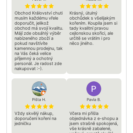
Obchod Království chuti
Krásný, útulný
musím každému vřele
obchůdek s všelijakým
doporučit, jelikož
kořením. Koupila jsem si
obchod má svojí kvalitu.
tady kvalitní pravou
Májí zde obsáhlý výběr
cejlonskou skořici, ale
nabízeného zboží a
určitě se vrátím i pro
pokud navštívíte
něco jiného.
kamennou prodejnu, tak
na Vás čeká velice
příjemný a ochotný
personál. Je radost zde
nakupovat :-).
Pišta H.
Pavla B.
Vždy skvělý nákup,
Včera mi přišla
doporučení koření na
objednávka z e-shopu a
jedničku
jsem strašně spokojená,
vše krásně zabalené,