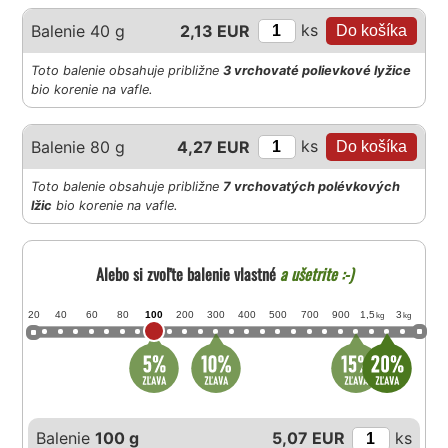
ks
Balenie 40 g
2,13 EUR
Toto balenie obsahuje približne
3 vrchovaté polievkové lyžice
bio korenie na vafle.
ks
Balenie 80 g
4,27 EUR
Toto balenie obsahuje približne
7 vrchovatých polévkových
lžic
bio korenie na vafle.
Alebo si zvoľte balenie vlastné
a ušetrite :-)
20
40
60
80
100
200
300
400
500
700
900
1,5
3
kg
kg
Balenie
100 g
5,07 EUR
ks