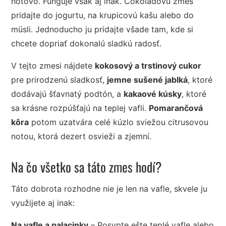
hotovo. Funguje však aj inak. Čokoládovú zmes
pridajte do jogurtu, na krupicovú kašu alebo do
müsli. Jednoducho ju pridajte všade tam, kde si
chcete dopriať dokonalú sladkú radosť.
V tejto zmesi nájdete
kokosový a trstinový cukor
pre prirodzenú sladkosť,
jemne sušené jablká
, ktoré
dodávajú šťavnatý podtón, a
kakaové kúsky
, ktoré
sa krásne rozpúšťajú na teplej vafli.
Pomarančová
kôra
potom uzatvára celé kúzlo sviežou citrusovou
notou, ktorá dezert osvieži a zjemní.
Na čo všetko sa táto zmes hodí?
Táto dobrota rozhodne nie je len na vafle, skvele ju
využijete aj inak:
Na vafle a palacinky
– Posypte ešte teplé vafle alebo