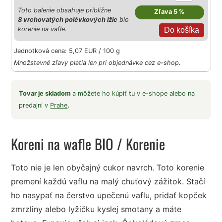
Toto balenie obsahuje približne
Zľava 5 %
8 vrchovatých polévkových lžic
bio
korenie na vafle.
Jednotková cena: 5,07 EUR / 100 g
Množstevné zľavy platia len pri objednávke cez e-shop.
Tovar je skladom
a môžete ho kúpiť tu v e-shope alebo na
predajni v
Prahe
.
Koreni na wafle BIO
/ Korenie
Toto nie je len obyčajný cukor navrch. Toto korenie
premení každú vaflu na malý chuťový zážitok. Stačí
ho nasypať na čerstvo upečenú vaflu, pridať kopček
zmrzliny alebo lyžičku kyslej smotany a máte