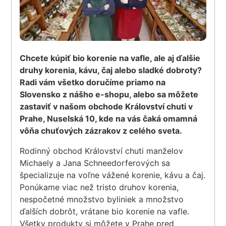
Chcete kúpiť bio korenie na vafle, ale aj ďalšie
druhy korenia, kávu, čaj alebo sladké dobroty?
Radi vám všetko doručíme priamo na
Slovensko z nášho e-shopu, alebo sa môžete
zastaviť v našom obchode Království chuti v
Prahe, Nuselská 10, kde na vás čaká omamná
vôňa chuťových zázrakov z celého sveta.
Rodinný obchod Království chuti manželov
Michaely a Jana Schneedorferových sa
špecializuje na voľne vážené korenie, kávu a čaj.
Ponúkame viac než tristo druhov korenia,
nespočetné množstvo byliniek a množstvo
ďalších dobrôt, vrátane bio korenie na vafle.
Všetky produkty si môžete v Prahe pred