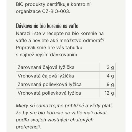
BIO produkty certifikuje kontrolní
organizace CZ-BIO-003.
Dávkovanie bio korenie na vafle
Narazili ste v recepte na bio korenie na
vafle a neviete aké množstvo odmerať?
Pripravili sme pre vás tabuľku
s najbežnejším dávkovaním.
Zarovnaná čajová lyžička
3 g
Vrchovatá čajová lyžička
4 g
Zarovnaná polievková lyžica
9 g
Vrchovatá polievková lyžica
12 g
Miery sú samozrejme približné a vždy platí,
že by ste bio korenie na vafle mali dávať
podľa svojich vlastných chuťových
preferencií.