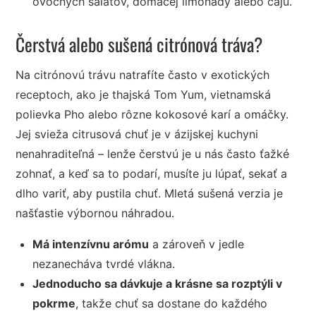
ovocných šalátov, domácej limonády alebo čaju.
Čerstvá alebo sušená citrónová tráva?
Na citrónovú trávu natrafíte často v exotických
receptoch, ako je thajská Tom Yum, vietnamská
polievka Pho alebo rôzne kokosové karí a omáčky.
Jej svieža citrusová chuť je v ázijskej kuchyni
nenahraditeľná – lenže čerstvú je u nás často ťažké
zohnať, a keď sa to podarí, musíte ju lúpať, sekať a
dlho variť, aby pustila chuť. Mletá sušená verzia je
našťastie výbornou náhradou.
Má intenzívnu arómu
a zároveň v jedle
nezanecháva tvrdé vlákna.
Jednoducho sa dávkuje a krásne sa rozptýli v
pokrme
, takže chuť sa dostane do každého