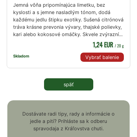
Jemná vôňa pripomínajúca limetku, bez
kyslosti a s jemne nasladlým tónom, dodá
každému jedlu štipku exotiky. Sušená citrónová
tráva krásne prevonia vývary, thajské polievky,
kari alebo kokosové omáčky. Skvele zvýrazní...
1,24 EUR
/ 20 g
Skladom
Vybrať balenie
späť
Dostávate radi tipy, rady a informácie o
jedle a pití? Prihláste sa k odberu
spravodaja z Kráľovstva chuti.