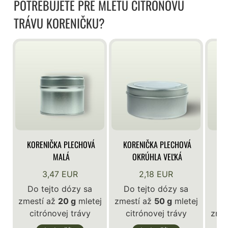
POTREBUJETE PRE MLETÚ CITRÓNOVÚ
TRÁVU KORENIČKU?
KORENIČKA PLECHOVÁ
KORENIČKA PLECHOVÁ
KO
MALÁ
OKRÚHLA VEĽKÁ
3,47 EUR
2,18 EUR
Do tejto dózy sa
Do tejto dózy sa
zmestí až
20 g
mletej
zmestí až
50 g
mletej
D
citrónovej trávy
citrónovej trávy
zme
c