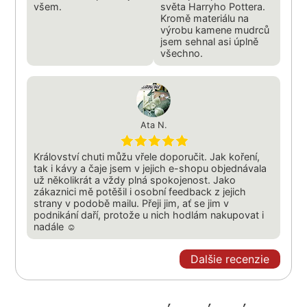
všem.
světa Harryho Pottera.
Kromě materiálu na
výrobu kamene mudrců
jsem sehnal asi úplně
všechno.
Ata N.
Království chuti můžu vřele doporučit. Jak koření,
tak i kávy a čaje jsem v jejich e-shopu objednávala
už několikrát a vždy plná spokojenost. Jako
zákaznici mě potěšil i osobní feedback z jejich
strany v podobě mailu. Přeji jim, ať se jim v
podnikání daří, protože u nich hodlám nakupovat i
nadále ☺
Dalšie recenzie