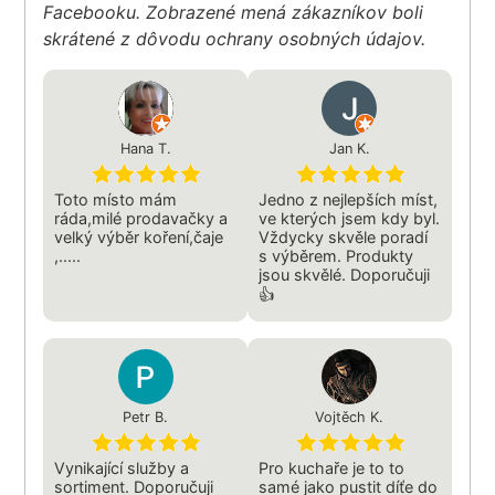
Facebooku. Zobrazené mená zákazníkov boli
skrátené z dôvodu ochrany osobných údajov.
Hana T.
Jan K.
Toto místo mám
Jedno z nejlepších míst,
ráda,milé prodavačky a
ve kterých jsem kdy byl.
velký výběr koření,čaje
Vždycky skvěle poradí
,.....
s výběrem. Produkty
jsou skvělé. Doporučuji
👍
Petr B.
Vojtěch K.
Vynikající služby a
Pro kuchaře je to to
sortiment. Doporučuji
samé jako pustit díťe do