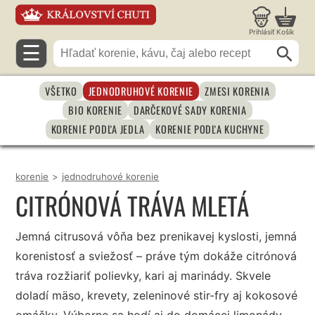
Prihlásiť
Košík
☰
VŠETKO
JEDNODRUHOVÉ KORENIE
ZMESI KORENIA
BIO KORENIE
DARČEKOVÉ SADY KORENIA
KORENIE PODĽA JEDLA
KORENIE PODĽA KUCHYNE
korenie
>
jednodruhové korenie
CITRÓNOVÁ TRÁVA MLETÁ
Jemná citrusová vôňa bez prenikavej kyslosti, jemná
korenistosť a sviežosť – práve tým dokáže citrónová
tráva rozžiariť polievky, kari aj marinády. Skvele
doladí mäso, krevety, zeleninové stir-fry aj kokosové
omáčky. Výborne sa hodí aj do domácej limonády