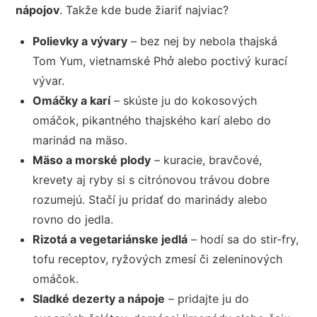
nápojov
. Takže kde bude žiariť najviac?
Polievky a vývary
– bez nej by nebola thajská
Tom Yum, vietnamské Phở alebo poctivý kurací
vývar.
Omáčky a karí
– skúste ju do kokosových
omáčok, pikantného thajského karí alebo do
marinád na mäso.
Mäso a morské plody
– kuracie, bravčové,
krevety aj ryby si s citrónovou trávou dobre
rozumejú. Stačí ju pridať do marinády alebo
rovno do jedla.
Rizotá a vegetariánske jedlá
– hodí sa do stir-fry,
tofu receptov, ryžových zmesí či zeleninových
omáčok.
Sladké dezerty a nápoje
– pridajte ju do