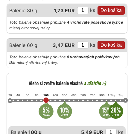
ks
Balenie 30 g
1,73 EUR
Toto balenie obsahuje približne
4 vrchovaté polievkové lyžice
mletej citrónovej trávy.
ks
Balenie 60 g
3,47 EUR
Toto balenie obsahuje približne
8 vrchovatých polévkových
lžic
mletej citrónovej trávy.
Alebo si zvoľte balenie vlastné
a ušetrite :-)
20
40
60
80
100
200
300
400
500
700
900
1,5
3
kg
kg
Balenie
100 g
5,49 EUR
ks