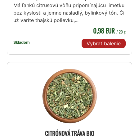
Má ľahkú citrusovú vôňu pripomínajúcu limetku
bez kyslosti a jemne nasladlý, bylinkový tón. Či
už varíte thajskú polievku,...
0,98 EUR
/ 20 g
Skladom
Vybrať balenie
CITRÓNOVÁ TRÁVA BIO