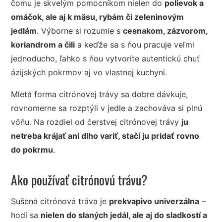
čomu je skvelým pomocníkom nielen do
polievok a
omáčok, ale aj k mäsu, rybám či zeleninovým
jedlám
. Výborne si rozumie s
cesnakom, zázvorom,
koriandrom a čili
a keďže sa s ňou pracuje veľmi
jednoducho, ľahko s ňou vytvoríte autentickú chuť
ázijských pokrmov aj vo vlastnej kuchyni.
Mletá forma citrónovej trávy sa dobre dávkuje,
rovnomerne sa rozptýli v jedle a zachováva si plnú
vôňu. Na rozdiel od čerstvej citrónovej trávy
ju
netreba krájať ani dlho variť, stačí ju pridať rovno
do pokrmu
.
Ako používať citrónovú trávu?
Sušená citrónová tráva je
prekvapivo univerzálna
–
hodí sa
nielen do slaných jedál, ale aj do sladkostí a