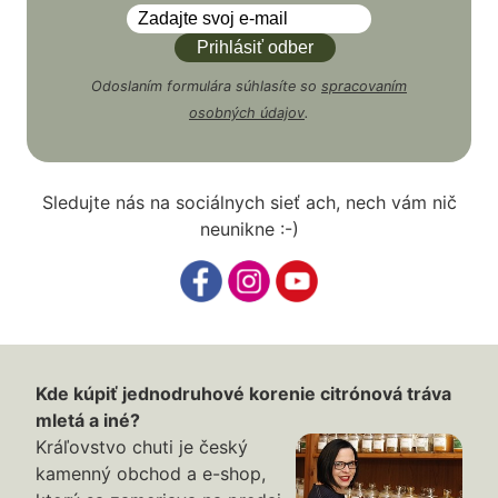
Odoslaním formulára súhlasíte so
spracovaním
osobných údajov
.
Sledujte nás na sociálnych sieť ach, nech vám nič
neunikne :-)
Kde kúpiť jednodruhové korenie citrónová tráva
mletá a iné?
Kráľovstvo chuti je český
kamenný obchod a e-shop,