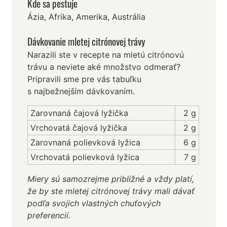
Kde sa pestuje
Ázia, Afrika, Amerika, Austrália
Dávkovanie mletej citrónovej trávy
Narazili ste v recepte na mletú citrónovú
trávu a neviete aké množstvo odmerať?
Pripravili sme pre vás tabuľku
s najbežnejším dávkovaním.
Zarovnaná čajová lyžička
2 g
Vrchovatá čajová lyžička
2 g
Zarovnaná polievková lyžica
6 g
Vrchovatá polievková lyžica
7 g
Miery sú samozrejme približné a vždy platí,
že by ste mletej citrónovej trávy mali dávať
podľa svojich vlastných chuťových
preferencií.