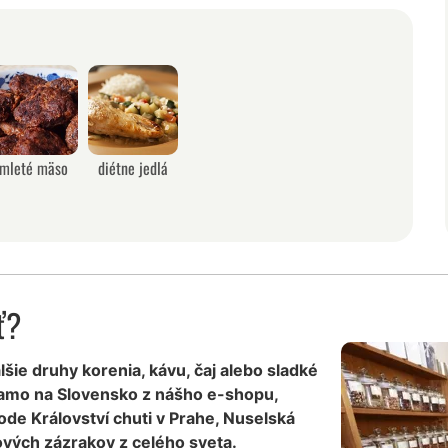
mleté mäso
diétne jedlá
ť?
lšie druhy korenia, kávu, čaj alebo sladké
iamo na Slovensko z nášho e-shopu,
de Království chuti v Prahe, Nuselská
vých zázrakov z celého sveta.