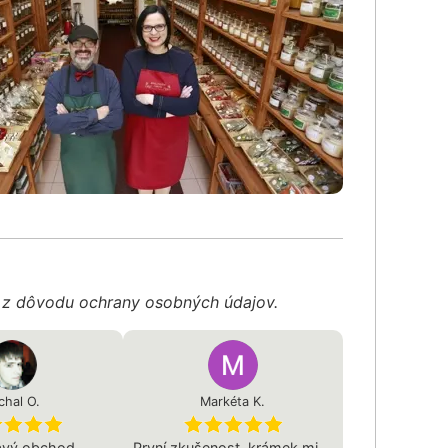
é z dôvodu ochrany osobných údajov.
chal O.
Markéta K.
avý obchod.
První zkušenost, krámek mi