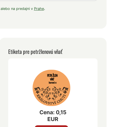
 alebo na predajni v
Prahe
.
Etiketa pre petržlenovú vňať
PETRŽLEN
VŇAŤ
korenie
Cena: 0,15
EUR