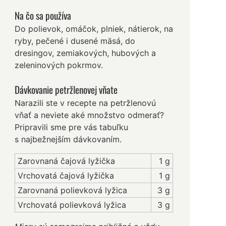
Na čo sa používa
Do polievok, omáčok, plniek, nátierok, na
ryby, pečené i dusené mäsá, do
dresingov, zemiakových, hubových a
zeleninových pokrmov.
Dávkovanie petržlenovej vňate
Narazili ste v recepte na petržlenovú
vňať a neviete aké množstvo odmerať?
Pripravili sme pre vás tabuľku
s najbežnejším dávkovaním.
Zarovnaná čajová lyžička
1 g
Vrchovatá čajová lyžička
1 g
Zarovnaná polievková lyžica
3 g
Vrchovatá polievková lyžica
3 g