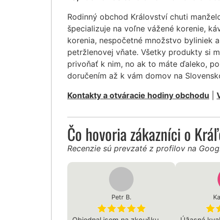
Rodinný obchod Království chuti manžel
špecializuje na voľne vážené korenie, ká
korenia, nespočetné množstvo byliniek a
petržlenovej vňate. Všetky produkty si 
privoňať k nim, no ak to máte ďaleko, po
doručením až k vám domov na Slovensk
Kontakty a otváracie hodiny obchodu
|
Čo hovoria zákazníci o Krá
Recenzie sú prevzaté z profilov na Goo
Petr B.
Ka
Objednal jsem na zkoušku
Úžasná kvali