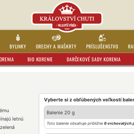
BYLINKY
ORECHY A MAŠKRTY
PRÍSLUŠENSTVO
RA
ORENIA
BIO KORENIE
DARČEKOVÉ SADY KORENIA
Vyberte si z obľúbených veľkostí bale
dému
Balenie 20 g
ínajú letnú
Toto balenie obsahuje približne
6 vrchovatých 
 zelená