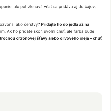
enie, ale petržlenová vňať sa pridáva aj do čajov,
 rozvoňal ako čerstvý?
Pridajte ho do jedla až na
ím. Ak ho pridáte skôr, uvoľní chuť, ale farba bude
 trochou citrónovej šťavy alebo olivového oleja – chuť