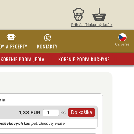
Prihlásiť
Nákupný košík
CZ verze
DY A RECEPTY
KONTAKTY
KORENIE PODĽA JEDLA
KORENIE PODĽA KUCHYNE
nia
ks
1,33 EUR
polévkových lžic
petržlenovej vňate.