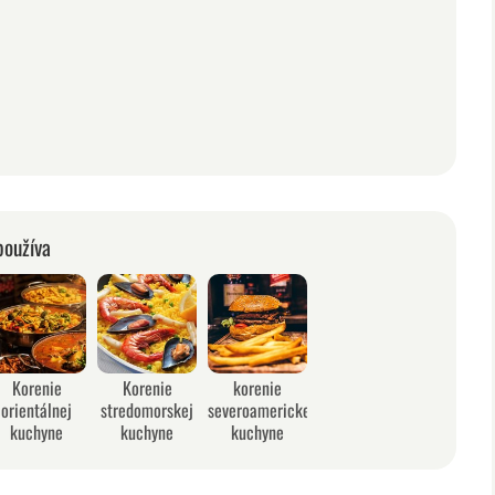
používa
Korenie
Korenie
korenie
orientálnej
stredomorskej
severoamerickej
kuchyne
kuchyne
kuchyne