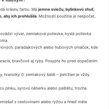
dodá krásnu farbu. Má
jemne sviežu, bylinkovú chuť,
, aby ich prehlušila
. Možností použitia je nespočet,
Hovädzí vývar, zemiaková polievka, kyslá polievka
doma.
anových, paradajkových alebo hubových omáčok, kde
racie, bravčové aj ryby. Posypte ho pred dopečením
, hranolky či zemiakový šalát – petržlen je vždy
u plnku, syrovú nátierku alebo paštétu, trocha
remiešať s cestovinami alebo ryžou a hneď máte