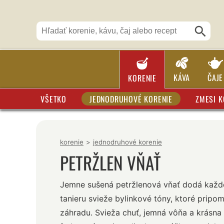
KÁVA
ČAJE
KORENIE
VŠETKO
JEDNODRUHOVÉ KORENIE
ZMESI K
korenie
>
jednodruhové korenie
PETRŽLEN VŇAŤ
Jemne sušená petržlenová vňať dodá kaž
tanieru svieže bylinkové tóny, ktoré pripom
záhradu. Svieža chuť, jemná vôňa a krásna