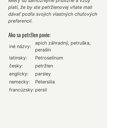
Miery sú samozrejme približné a vždy
platí, že by ste petržlenovej vňate mali
dávať podľa svojich vlastných chuťových
preferencií.
Ako sa petržlen povie:
apich záhradný, petruška,
iné názvy:
perašín
latinsky:
Petroselínum
česky:
petržlen
anglicky:
parsley
nemecky:
Petersilia
francúzsky:
persil