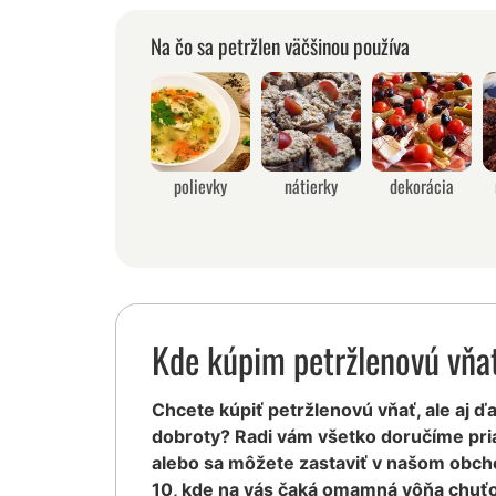
Na čo sa petržlen väčšinou používa
polievky
nátierky
dekorácia
Kde kúpim petržlenovú vňa
Chcete kúpiť petržlenovú vňať, ale aj ďa
dobroty? Radi vám všetko doručíme pr
alebo sa môžete zastaviť v našom obcho
10, kde na vás čaká omamná vôňa chuťo