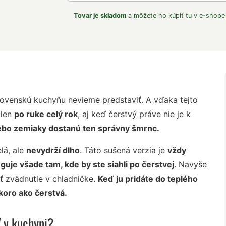
Tovar je skladom
a môžete ho kúpiť tu v e-shope
slovenskú kuchyňu nevieme predstaviť. A vďaka tejto
žlen
po ruke celý rok
, aj keď čerstvý práve nie je k
alebo zemiaky dostanú ten správny šmrnc.
lá, ale
nevydrží dlho
. Táto sušená verzia je
vždy
guje všade tam, kde by ste siahli po čerstvej
. Navyše
iť zvädnutie v chladničke.
Keď ju pridáte do teplého
koro ako čerstvá.
ť v kuchyni?