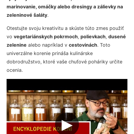
marinovanie, omáčky alebo dresingy a zálievky na
zeleninové šaláty
.
Otestujte svoju kreativitu a skúste túto zmes použiť
vo
vegetariánskych pokrmoch
,
polievkach
,
dusené
zelenine
alebo napríklad v
cestovinách
. Toto
univerzálne korenie prináša kulinárske
dobrodružstvo, ktoré vaše chuťové poháriky určite
ocenia.
▶︎