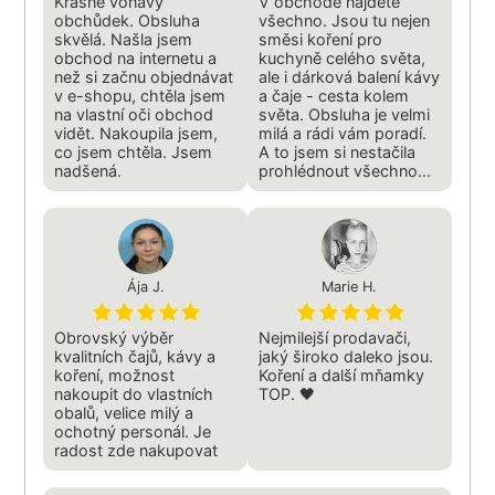
Krásně voňavý
V obchodě najdete
obchůdek. Obsluha
všechno. Jsou tu nejen
skvělá. Našla jsem
směsi koření pro
obchod na internetu a
kuchyně celého světa,
než si začnu objednávat
ale i dárková balení kávy
v e-shopu, chtěla jsem
a čaje - cesta kolem
na vlastní oči obchod
světa. Obsluha je velmi
vidět. Nakoupila jsem,
milá a rádi vám poradí.
co jsem chtěla. Jsem
A to jsem si nestačila
nadšená.
prohlédnout všechno...
Ája J.
Marie H.
Obrovský výběr
Nejmilejší prodavači,
kvalitních čajů, kávy a
jaký široko daleko jsou.
koření, možnost
Koření a další mňamky
nakoupit do vlastních
TOP. 🖤
obalů, velice milý a
ochotný personál. Je
radost zde nakupovat