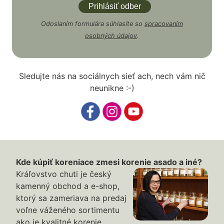
Odoslaním formulára súhlasíte so
spracovaním
osobných údajov
.
Sledujte nás na sociálnych sieť ach, nech vám nič
neunikne :-)
Kde kúpiť koreniace zmesi korenie asado a iné?
Kráľovstvo chuti je český
kamenný obchod a e-shop,
ktorý sa zameriava na predaj
voľne váženého sortimentu
ako je kvalitné korenie,