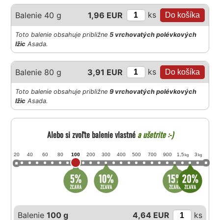
ks
Balenie 40 g
1,96 EUR
Toto balenie obsahuje približne
5 vrchovatých polévkových
lžic
Asada.
ks
Balenie 80 g
3,91 EUR
Toto balenie obsahuje približne
9 vrchovatých polévkových
lžic
Asada.
Alebo si zvoľte balenie vlastné
a ušetrite :-)
20
40
60
80
100
200
300
400
500
700
900
1,5
3
kg
kg
Balenie
100 g
4,64 EUR
ks