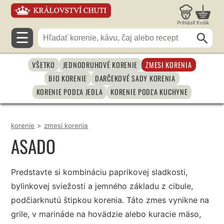
Prihlásiť
Košík
☰
VŠETKO
JEDNODRUHOVÉ KORENIE
ZMESI KORENIA
BIO KORENIE
DARČEKOVÉ SADY KORENIA
KORENIE PODĽA JEDLA
KORENIE PODĽA KUCHYNE
korenie
>
zmesi korenia
ASADO
Predstavte si kombináciu paprikovej sladkosti,
bylinkovej sviežosti a jemného základu z cibule,
podčiarknutú štipkou korenia. Táto zmes vynikne na
grile, v marináde na hovädzie alebo kuracie mäso,