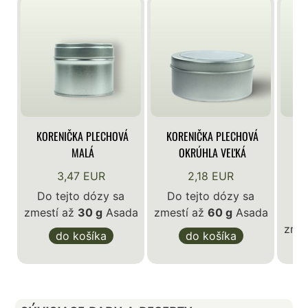
KORENIČKA PLECHOVÁ
KORENIČKA PLECHOVÁ
KO
MALÁ
OKRÚHLA VEĽKÁ
3,47 EUR
2,18 EUR
Do tejto dózy sa
Do tejto dózy sa
zmestí až
30 g
Asada
zmestí až
60 g
Asada
D
zmes
do košíka
do košíka