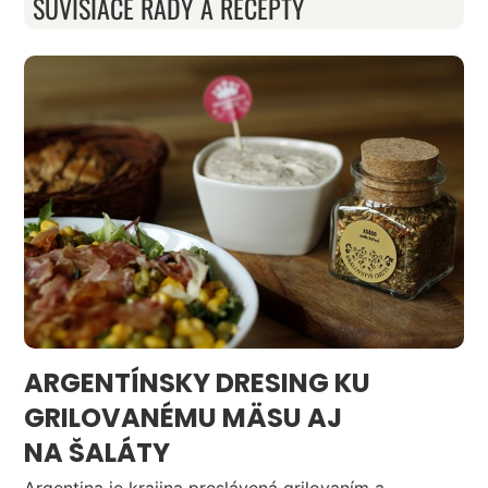
SÚVISIACE RADY A RECEPTY
ARGENTÍNSKY DRESING KU
GRILOVANÉMU MÄSU AJ
NA ŠALÁTY
Argentina je krajina preslávená grilovaním a