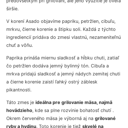
predovšetkým pri grilovaní, ale jeho využitie je oveľa
širšie.
V korení Asado objavíme papriku, petržlen, cibuľu,
mrkvu, čierne korenie a štipku soli. Každá z týchto
ingrediencií pridáva do zmesi vlastnú, nezameniteľnú
chuť a vôňu.
Paprika prináša miernu sladkosť a hĺbku chuti, zatiaľ
čo petržlen dodáva jemný bylinný tón. Cibuľa a
mrkva pridajú sladkosť a jemný nádych zemitej chuti
a čierne korenie zaistí ľahký ostrý záblesk
pikantnosti.
Táto zmes je
ideálna pre grilovanie mäsa, najmä
hovädzieho
, kde sa plne rozvinie bohatosť chutí .
Okrem červeného mäsa je výborná aj na
grilované
ryby a hydinu
. Toto korenie je tiež
skvelé na