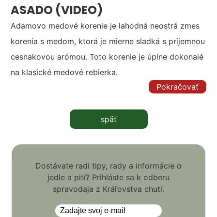
ASADO (VIDEO)
Adamovo medové korenie je lahodná neostrá zmes
korenia s medom, ktorá je mierne sladká s príjemnou
cesnakovou arómou. Toto korenie je úplne dokonalé
na klasické medové rebierka.
Pokračovať
späť
Dostávate radi tipy, rady a informácie o
jedle a pití? Prihláste sa k odberu
spravodaja z Kráľovstva chuti.