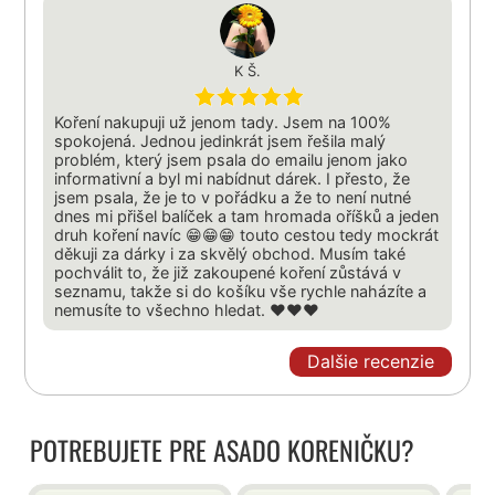
K Š.
Koření nakupuji už jenom tady. Jsem na 100%
spokojená. Jednou jedinkrát jsem řešila malý
problém, který jsem psala do emailu jenom jako
informativní a byl mi nabídnut dárek. I přesto, že
jsem psala, že je to v pořádku a že to není nutné
dnes mi přišel balíček a tam hromada oříšků a jeden
druh koření navíc 😁😁😁 touto cestou tedy mockrát
děkuji za dárky i za skvělý obchod. Musím také
pochválit to, že již zakoupené koření zůstává v
seznamu, takže si do košíku vše rychle naházíte a
nemusíte to všechno hledat. ❤️❤️❤️
Dalšie recenzie
POTREBUJETE PRE ASADO KORENIČKU?