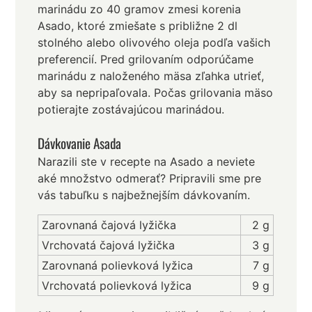
marinádu zo 40 gramov zmesi korenia
Asado, ktoré zmiešate s približne 2 dl
stolného alebo olivového oleja podľa vašich
preferencií. Pred grilovaním odporúčame
marinádu z naloženého mäsa zľahka utrieť,
aby sa nepripaľovala. Počas grilovania mäso
potierajte zostávajúcou marinádou.
Dávkovanie Asada
Narazili ste v recepte na Asado a neviete
aké množstvo odmerať? Pripravili sme pre
vás tabuľku s najbežnejším dávkovaním.
Zarovnaná čajová lyžička
2 g
Vrchovatá čajová lyžička
3 g
Zarovnaná polievková lyžica
7 g
Vrchovatá polievková lyžica
9 g