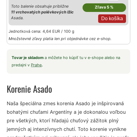
Toto balenie obsahuje približne
Zľava 5 %
11 vrchovatých polévkových lžic
Asada.
Jednotková cena: 4,64 EUR / 100 g
Množstevné zľavy platia len pri objednávke cez e-shop.
Tovar je skladom
a môžete ho kúpiť tu v e-shope alebo na
predajni v
Prahe
.
Korenie Asado
Naša špeciálna zmes korenia Asado je inšpirovaná
bohatými chuťami Argentíny a je dokonalou voľbou
pre všetkých, ktorí hľadajú chuťový zážitok plný
jemných aj intenzívnych chutí. Toto korenie vynikne