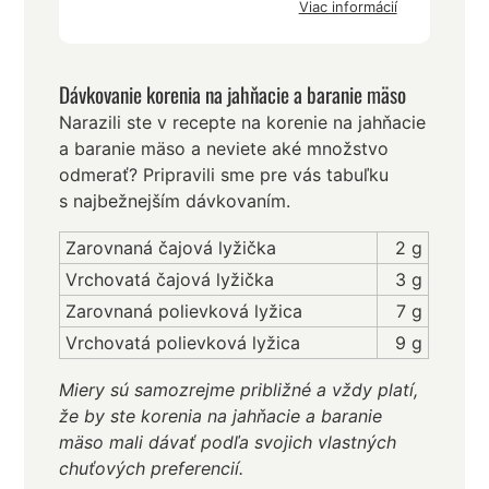
Viac informácií
Dávkovanie korenia na jahňacie a baranie mäso
Narazili ste v recepte na korenie na jahňacie
a baranie mäso a neviete aké množstvo
odmerať? Pripravili sme pre vás tabuľku
s najbežnejším dávkovaním.
Zarovnaná čajová lyžička
2 g
Vrchovatá čajová lyžička
3 g
Zarovnaná polievková lyžica
7 g
Vrchovatá polievková lyžica
9 g
Miery sú samozrejme približné a vždy platí,
že by ste korenia na jahňacie a baranie
mäso mali dávať podľa svojich vlastných
chuťových preferencií.