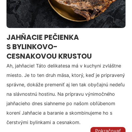
JAHŇACIE PEČIENKA
S BYLINKOVO-
CESNAKOVOU KRUSTOU
Ah, jahňacie! Táto delikatesa má v kuchyni zvláštne
miesto. Je to ten druh mäsa, ktorý, keď je pripravený
správne, dokáže premeniť aj len tak obyčajnú nedeľu
na slávnostnú hostinu. Na prípravu výnimočného
jahňacieho dnes siahneme po našom obľúbenom
korení Jahňacie a baranie a skombinujeme ho s
čerstvými bylinkami a cesnakom.
Pokračovať