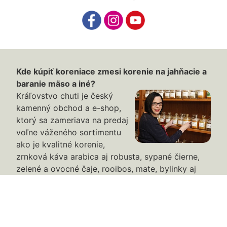
Kde kúpiť koreniace zmesi korenie na jahňacie a
baranie mäso a iné?
Kráľovstvo chuti je český
kamenný obchod a e-shop,
ktorý sa zameriava na predaj
voľne váženého sortimentu
ako je kvalitné korenie,
zrnková káva arabica aj robusta, sypané čierne,
zelené a ovocné čaje, rooibos, mate, bylinky aj
bylinné zmesi, orechy, semená, suché plody a veľa
maškrt. Rovnako ponúka ďalší doplnkový
sortiment ako napr. vrecká na bylinky, koreničky,
mlynčeky na kávu i korenie, kávovary typu french