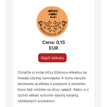
JAHŇACIE
A BARANIE
korenie
Cena: 0,15
EUR
Kúpiť etiketu
Označte si svoje dózy štýlovou etiketou na
hnedej odolnej samolepke. K tomu navyše
dostanete aj etiketu s popisom a zložením,
ktorú tiež môžete na dózy nalepiť. Alebo si z
týchto etikiet vytvorte vlastný katalóg
obľúbených produktov.