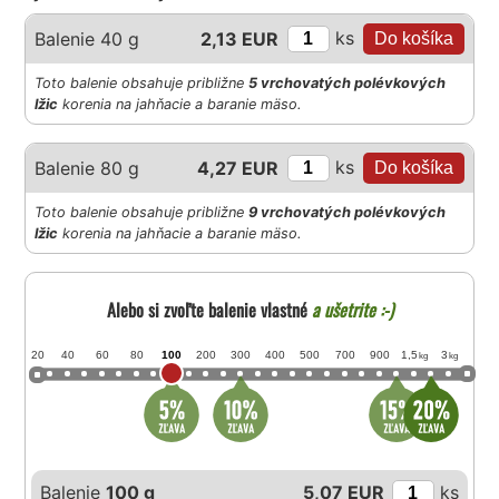
ks
Balenie 40 g
2,13 EUR
Toto balenie obsahuje približne
5 vrchovatých polévkových
lžic
korenia na jahňacie a baranie mäso.
ks
Balenie 80 g
4,27 EUR
Toto balenie obsahuje približne
9 vrchovatých polévkových
lžic
korenia na jahňacie a baranie mäso.
Alebo si zvoľte balenie vlastné
a ušetrite :-)
20
40
60
80
100
200
300
400
500
700
900
1,5
3
kg
kg
Balenie
100 g
5,07 EUR
ks