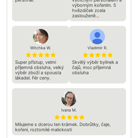
výborným kořením. 5
hvězdiček zcela
zaslouženě...
Witchka W.
Vladimir R.
Super přístup, velmi
Skvělý výběr bylinek a
příjemná obsluha, velký
čajů, moc příjemná
výběr zboží a spousta
obsluha
lákadel. Fér ceny.
Ivana M.
Milujeme s dcerou ten krámek. Dobrůtky, čaje,
koření, roztomilé malickosti