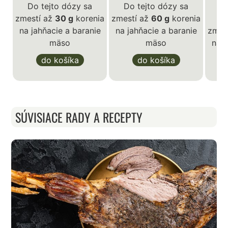
Do tejto dózy sa
Do tejto dózy sa
zmestí až
30 g
korenia
zmestí až
60 g
korenia
D
na jahňacie a baranie
na jahňacie a baranie
zmes
mäso
mäso
na j
do košíka
do košíka
SÚVISIACE RADY A RECEPTY