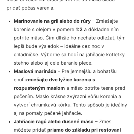
pridať počas varenia.
Marinovanie na gril alebo do rúry
– Zmiešajte
korenie s olejom v pomere
1:2
a dôkladne ním
potrite mäso. Čím dlhšie ho necháte odležať, tým
lepší bude výsledok – ideálne cez noc v
chladničke. Výborne sa hodí na jahňacie kotletky,
stehno alebo aj celé baranie plece.
Maslová marináda
– Pre jemnejšiu a bohatšiu
chuť
zmiešajte dve lyžice korenia s
rozpusteným maslom
a mäso potrite tesne pred
pečením. Maslo krásne zvýrazní vôňu korenia a
vytvorí chrumkavú kôrku. Tento spôsob je ideálny
aj na pomaly pečené jahňacie.
Jahňacie ragú alebo dusené mäso
– Zmes
môžete pridať
priamo do základu pri restovaní