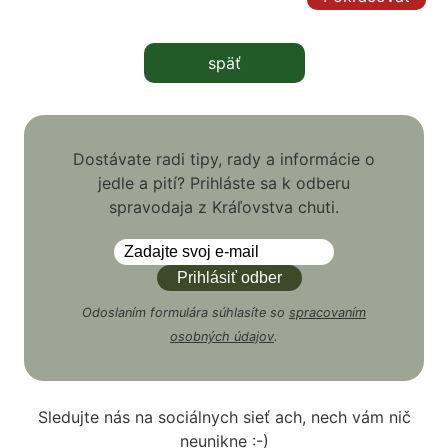
späť
Dostávate radi tipy, rady a informácie o
jedle a pití? Prihláste sa k odberu
spravodaja z Kráľovstva chuti.
Odoslaním formulára súhlasíte so
spracovaním
osobných údajov
.
Sledujte nás na sociálnych sieť ach, nech vám nič
neunikne :-)