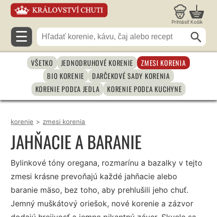
Prihlásiť
Košík
☰
VŠETKO
JEDNODRUHOVÉ KORENIE
ZMESI KORENIA
BIO KORENIE
DARČEKOVÉ SADY KORENIA
KORENIE PODĽA JEDLA
KORENIE PODĽA KUCHYNE
korenie
>
zmesi korenia
JAHŇACIE A BARANIE
Bylinkové tóny oregana, rozmarínu a bazalky v tejto
zmesi krásne prevoňajú každé jahňacie alebo
baranie mäso, bez toho, aby prehlušili jeho chuť.
Jemný muškátový oriešok, nové korenie a zázvor
dodajú hrejivosť a jemne pikantný záver. Skvele sa