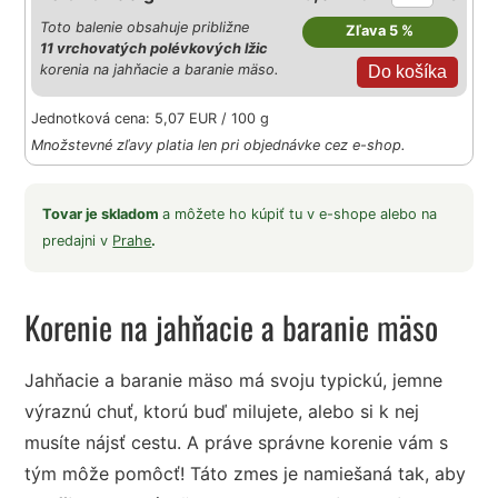
Toto balenie obsahuje približne
Zľava 5 %
11 vrchovatých polévkových lžic
korenia na jahňacie a baranie mäso.
Jednotková cena: 5,07 EUR / 100 g
Množstevné zľavy platia len pri objednávke cez e-shop.
Tovar je skladom
a môžete ho kúpiť tu v e-shope alebo na
predajni v
Prahe
.
Korenie na jahňacie a baranie mäso
Jahňacie a baranie mäso má svoju typickú, jemne
výraznú chuť, ktorú buď milujete, alebo si k nej
musíte nájsť cestu. A práve správne korenie vám s
tým môže pomôcť! Táto zmes je namiešaná tak, aby