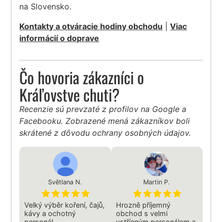
na Slovensko.
Kontakty a otváracie hodiny obchodu
|
Viac
informácií o doprave
Čo hovoria zákazníci o
Kráľovstve chuti?
Recenzie sú prevzaté z profilov na Google a
Facebooku. Zobrazené mená zákazníkov boli
skrátené z dôvodu ochrany osobných údajov.
Světlana N.
Martin P.
Velký výběr koření, čajů,
Hrozně příjemný
kávy a ochotný
obchod s velmi
personál.
vstřícným personálem a