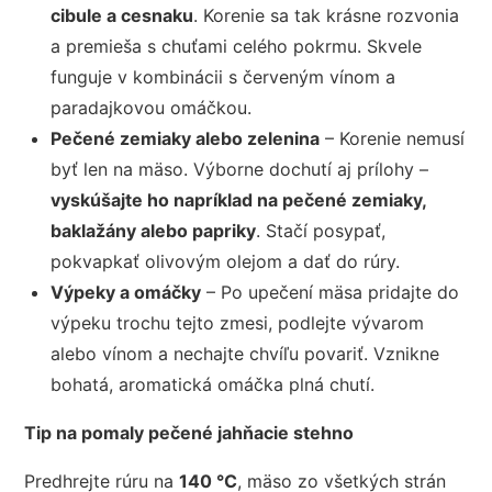
cibule a cesnaku
. Korenie sa tak krásne rozvonia
a premieša s chuťami celého pokrmu. Skvele
funguje v kombinácii s červeným vínom a
paradajkovou omáčkou.
Pečené zemiaky alebo zelenina
– Korenie nemusí
byť len na mäso. Výborne dochutí aj prílohy –
vyskúšajte ho napríklad na pečené zemiaky,
baklažány alebo papriky
. Stačí posypať,
pokvapkať olivovým olejom a dať do rúry.
Výpeky a omáčky
– Po upečení mäsa pridajte do
výpeku trochu tejto zmesi, podlejte vývarom
alebo vínom a nechajte chvíľu povariť. Vznikne
bohatá, aromatická omáčka plná chutí.
Tip na pomaly pečené jahňacie stehno
Predhrejte rúru na
140 °C
, mäso zo všetkých strán