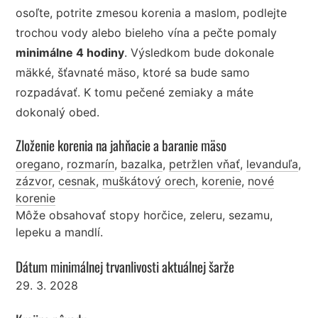
osoľte, potrite zmesou korenia a maslom, podlejte
trochou vody alebo bieleho vína a pečte pomaly
minimálne 4 hodiny
. Výsledkom bude dokonale
mäkké, šťavnaté mäso, ktoré sa bude samo
rozpadávať. K tomu pečené zemiaky a máte
dokonalý obed.
Zloženie korenia na jahňacie a baranie mäso
oregano
,
rozmarín
,
bazalka
,
petržlen vňať
,
levanduľa
,
zázvor
,
cesnak
,
muškátový orech
,
korenie
,
nové
korenie
Môže obsahovať stopy horčice, zeleru, sezamu,
lepeku a mandlí.
Dátum minimálnej trvanlivosti aktuálnej šarže
29. 3. 2028