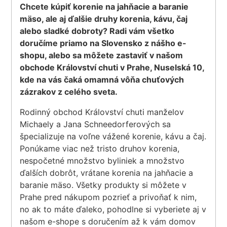
Chcete kúpiť korenie na jahňacie a baranie
mäso, ale aj ďalšie druhy korenia, kávu, čaj
alebo sladké dobroty? Radi vám všetko
doručíme priamo na Slovensko z nášho e-
shopu, alebo sa môžete zastaviť v našom
obchode Království chuti v Prahe, Nuselská 10,
kde na vás čaká omamná vôňa chuťových
zázrakov z celého sveta.
Rodinný obchod Království chuti manželov
Michaely a Jana Schneedorferových sa
špecializuje na voľne vážené korenie, kávu a čaj.
Ponúkame viac než tristo druhov korenia,
nespočetné množstvo byliniek a množstvo
ďalších dobrôt, vrátane korenia na jahňacie a
baranie mäso. Všetky produkty si môžete v
Prahe pred nákupom pozrieť a privoňať k nim,
no ak to máte ďaleko, pohodlne si vyberiete aj v
našom e-shope s doručením až k vám domov