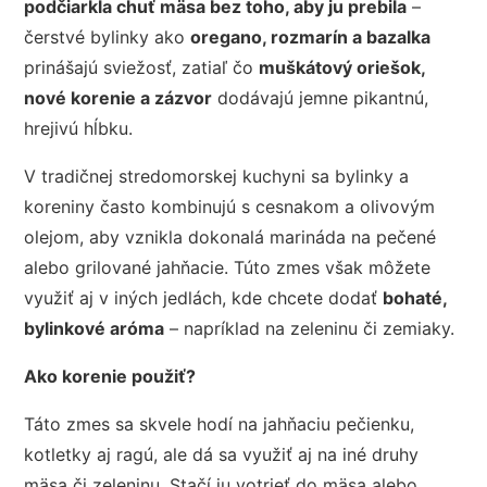
podčiarkla chuť mäsa bez toho, aby ju prebila
–
čerstvé bylinky ako
oregano, rozmarín a bazalka
prinášajú sviežosť, zatiaľ čo
muškátový oriešok,
nové korenie a zázvor
dodávajú jemne pikantnú,
hrejivú hĺbku.
V tradičnej stredomorskej kuchyni sa bylinky a
koreniny často kombinujú s cesnakom a olivovým
olejom, aby vznikla dokonalá marináda na pečené
alebo grilované jahňacie. Túto zmes však môžete
využiť aj v iných jedlách, kde chcete dodať
bohaté,
bylinkové aróma
– napríklad na zeleninu či zemiaky.
Ako korenie použiť?
Táto zmes sa skvele hodí na jahňaciu pečienku,
kotletky aj ragú, ale dá sa využiť aj na iné druhy
mäsa či zeleninu. Stačí ju votrieť do mäsa alebo