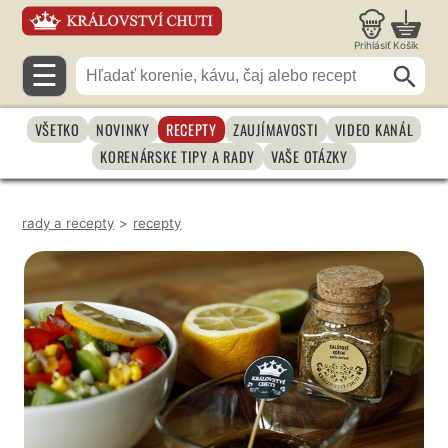
Prihlásiť
Košík
☰
VŠETKO
NOVINKY
RECEPTY
ZAUJÍMAVOSTI
VIDEO KANÁL
KORENÁRSKE TIPY A RADY
VAŠE OTÁZKY
rady a recepty
>
recepty