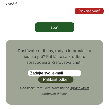
končiť.
Pokračovať
späť
Dostávate radi tipy, rady a informácie o
jedle a pití? Prihláste sa k odberu
spravodaja z Kráľovstva chuti.
Odoslaním formulára súhlasíte so
spracovaním
osobných údajov
.