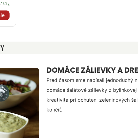
R
/ 40 g
ie
TY
DOMÁCE ZÁLIEVKY A DR
Pred časom sme napísali jednoduchý n
domáce šalátové zálievky z bylinkovej
kreativita pri ochutení zeleninových š
končiť.