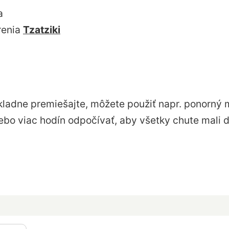
a
renia
Tzatziki
kladne premiešajte, môžete použiť napr. ponorný m
bo viac hodín odpočívať, aby všetky chute mali 