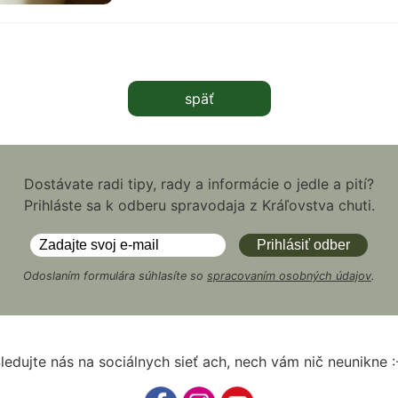
späť
Dostávate radi tipy, rady a informácie o jedle a pití?
Prihláste sa k odberu spravodaja z Kráľovstva chuti.
Odoslaním formulára súhlasíte so
spracovaním osobných údajov
.
ledujte nás na sociálnych sieť ach, nech vám nič neunikne :