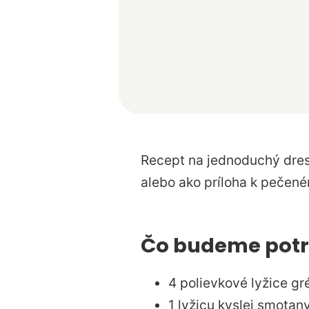
Recept na jednoduchý dresi
alebo ako príloha k pečen
Čo budeme potr
4 polievkové lyžice gr
1 lyžicu kyslej smotan