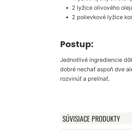
2 lyžice olivového olej
2 polievkové lyžice ko
Postup:
Jednotlivé ingrediencie dô
dobré nechať aspoň dve ale
rozvinúť a prelínať.
SÚVISIACE PRODUKTY