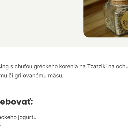
ng s chuťou gréckeho korenia na Tzatziki na ochu
ému či grilovanému mäsu.
ebovať:
éckeho jogurtu
y