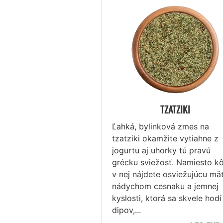
TZATZIKI
Ľahká, bylinková zmes na
tzatziki okamžite vytiahne z
jogurtu aj uhorky tú pravú
grécku sviežosť. Namiesto k
v nej nájdete osviežujúcu mä
nádychom cesnaku a jemnej
kyslosti, ktorá sa skvele hodí
dipov,...