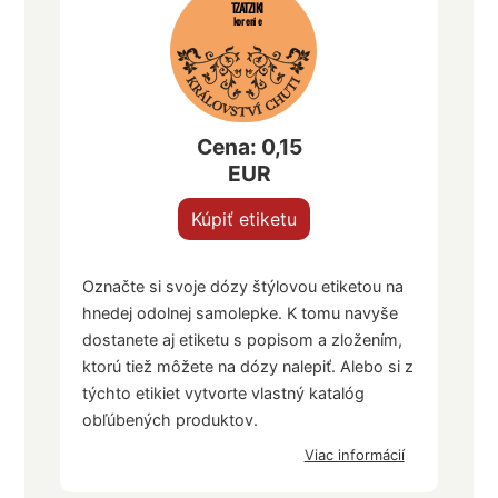
TZATZIKI
korenie
Cena: 0,15
EUR
Kúpiť etiketu
Označte si svoje dózy štýlovou etiketou na
hnedej odolnej samolepke. K tomu navyše
dostanete aj etiketu s popisom a zložením,
ktorú tiež môžete na dózy nalepiť. Alebo si z
týchto etikiet vytvorte vlastný katalóg
obľúbených produktov.
Viac informácií