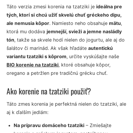
Táto verzia zmesi korenia na tzatziki je
ideálna pre
tých, ktorí si chcú užiť skvelú chuť gréckeho dipu,
ale nemusia kôpor
. Namiesto neho obsahuje
mätu
,
ktorá mu dodáva
jemnejší, svieži a jemne nasládly
tón
, takže sa skvele hodí nielen do jogurtu, ale aj do
šalátov či marinád. Ak však hľadáte
autentickú
variantu tzatziki s kôprom
, určite vyskúšajte naše
BIO korenie na tzatziki
, ktoré obsahuje kôpor,
oregano a petržlen pre tradičnú grécku chuť.
Ako korenie na tzatziki použiť?
Táto zmes korenia je perfektná nielen do tzatziki, ale
aj k ďalším jedlám:
Na prípravu domáceho tzatziki
– Zmiešajte