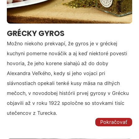
GRÉCKY GYROS
Možno niekoho prekvapí, že gyros je v gréckej
kuchyni pomerne nováčik a aj keď niektoré povesti
hovoria, že jeho korene siahajú až do doby
Alexandra Veľkého, kedy si jeho vojaci pri
slávnostiach opekali tenké kusy mäsa na dlhých
mečoch, v novodobej histórii prvej gyrosy v Grécku
objavili až v roku 1922 spoločne so stovkami tisíc
utečencov z Turecka.
Pokračovať