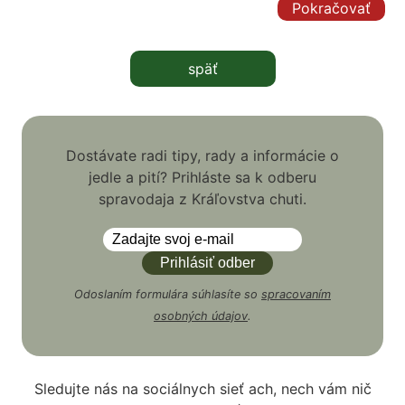
Pokračovať
späť
Dostávate radi tipy, rady a informácie o
jedle a pití? Prihláste sa k odberu
spravodaja z Kráľovstva chuti.
Odoslaním formulára súhlasíte so
spracovaním
osobných údajov
.
Sledujte nás na sociálnych sieť ach, nech vám nič