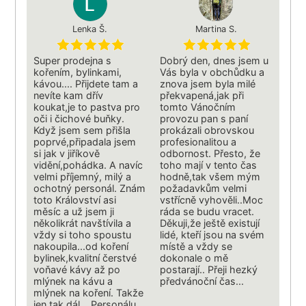
Lenka Š.
Martina S.
Super prodejna s
Dobrý den, dnes jsem u
kořením, bylinkami,
Vás byla v obchůdku a
kávou.... Přijdete tam a
znova jsem byla milé
nevíte kam dřív
překvapená,jak při
koukat,je to pastva pro
tomto Vánočním
oči i čichové buňky.
provozu pan s paní
Když jsem sem přišla
prokázali obrovskou
poprvé,připadala jsem
profesionalitou a
si jak v jiříkově
odbornost. Přesto, že
vidění,pohádka. A navíc
toho mají v tento čas
velmi příjemný, milý a
hodně,tak všem mým
ochotný personál. Znám
požadavkům velmi
toto Království asi
vstřícně vyhověli..Moc
měsíc a už jsem ji
ráda se budu vracet.
několikrát navštívila a
Děkuji,že ještě existují
vždy si toho spoustu
lidé, kteří jsou na svém
nakoupila...od koření
místě a vždy se
bylinek,kvalitní čerstvé
dokonale o mě
voňavé kávy až po
postarají.. Přeji hezký
mlýnek na kávu a
předvánoční čas...
mlýnek na koření. Takže
jen tak dál....Personálu