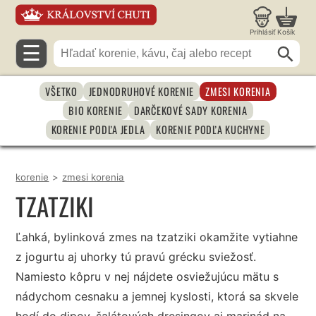
Prihlásiť
Košík
☰
VŠETKO
JEDNODRUHOVÉ KORENIE
ZMESI KORENIA
BIO KORENIE
DARČEKOVÉ SADY KORENIA
KORENIE PODĽA JEDLA
KORENIE PODĽA KUCHYNE
korenie
>
zmesi korenia
TZATZIKI
Ľahká, bylinková zmes na tzatziki okamžite vytiahne
z jogurtu aj uhorky tú pravú grécku sviežosť.
Namiesto kôpru v nej nájdete osviežujúcu mätu s
nádychom cesnaku a jemnej kyslosti, ktorá sa skvele
hodí do dipov, šalátových dresingov aj marinád na