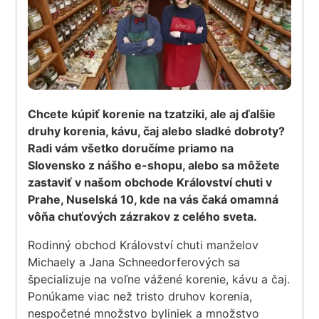
Chcete kúpiť korenie na tzatziki, ale aj ďalšie
druhy korenia, kávu, čaj alebo sladké dobroty?
Radi vám všetko doručíme priamo na
Slovensko z nášho e-shopu, alebo sa môžete
zastaviť v našom obchode Království chuti v
Prahe, Nuselská 10, kde na vás čaká omamná
vôňa chuťových zázrakov z celého sveta.
Rodinný obchod Království chuti manželov
Michaely a Jana Schneedorferových sa
špecializuje na voľne vážené korenie, kávu a čaj.
Ponúkame viac než tristo druhov korenia,
nespočetné množstvo byliniek a množstvo