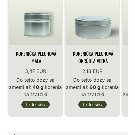
KORENIČKA PLECHOVÁ
KORENIČKA PLECHOVÁ
KO
MALÁ
OKRÚHLA VEĽKÁ
3,47 EUR
2,18 EUR
Do tejto dózy sa
Do tejto dózy sa
zmestí až
40 g
korenia
zmestí až
90 g
korenia
D
na tzatziki
na tzatziki
zmes
do košíka
do košíka