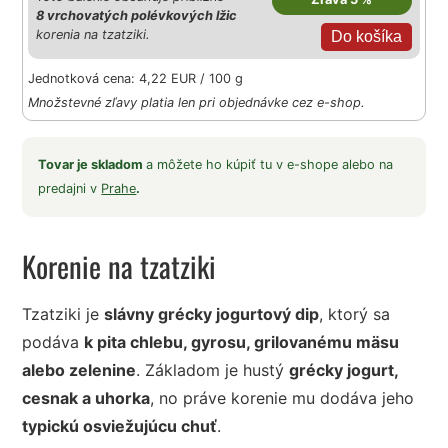
8 vrchovatých polévkových lžic
korenia na tzatziki.
Jednotková cena: 4,22 EUR / 100 g
Množstevné zľavy platia len pri objednávke cez e-shop.
Tovar je skladom
a môžete ho kúpiť tu v e-shope alebo na
predajni v
Prahe
.
Korenie na tzatziki
Tzatziki je
slávny grécky jogurtový dip
, ktorý sa
podáva
k pita chlebu, gyrosu, grilovanému mäsu
alebo zelenine
. Základom je hustý
grécky jogurt,
cesnak a uhorka
, no práve korenie mu dodáva jeho
typickú osviežujúcu chuť
.