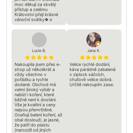
moc děkuji za skvělý
přístup a celému
Království přeji krásné
vánoční svátky🍀☺
Lucie B.
Jana K.
Nakoupila jsem přes e-
Velice rychlé dodání,
shop už několikrát a
káva parádně zabalená
vždy všechno v
v ziplock sáčcích,
pořádku a rychle
chuťově velice dobrá.
dodané. Obchod má
Určitě nakoupím zase.
velmi široký výběr a
nabízí i koření, které
běžně není k dostání.
Vše je kvalitní a ceny
nejsou přemrštěné.
Oceňuji balení koření, až
obal doslouží, je jasné,
že patří do plastu
(narozdíl od jiných