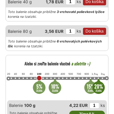
ks
Balenie 40 g
1,78 EUR
Toto balenie obsahuje približne
3 vrchovaté polievkové lyžice
korenia na tzatziki.
ks
Balenie 80 g
3,56 EUR
Toto balenie obsahuje približne
6 vrchovatých polévkových
lžic
korenia na tzatziki.
Alebo si zvoľte balenie vlastné
a ušetrite :-)
20
40
60
80
100
200
300
400
500
700
900
1,5
3
kg
kg
Balenie
100 g
4,22 EUR
ks
Toto balenie obsahuje približne
Zľava 5 %