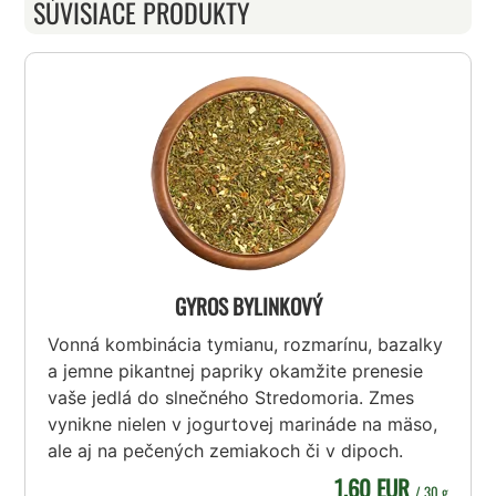
SÚVISIACE PRODUKTY
GYROS BYLINKOVÝ
Vonná kombinácia tymianu, rozmarínu, bazalky
a jemne pikantnej papriky okamžite prenesie
vaše jedlá do slnečného Stredomoria. Zmes
vynikne nielen v jogurtovej marináde na mäso,
ale aj na pečených zemiakoch či v dipoch.
1,60 EUR
/ 30 g