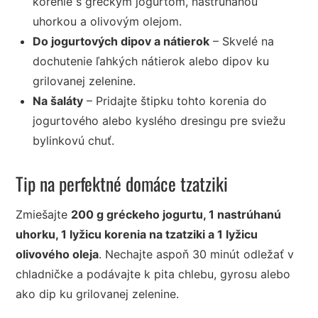
korenie s gréckym jogurtom, nastrúhanou
uhorkou a olivovým olejom.
Do jogurtových dipov a nátierok
– Skvelé na
dochutenie ľahkých nátierok alebo dipov ku
grilovanej zelenine.
Na šaláty
– Pridajte štipku tohto korenia do
jogurtového alebo kyslého dresingu pre sviežu
bylinkovú chuť.
Tip na perfektné domáce tzatziki
Zmiešajte
200 g gréckeho jogurtu, 1 nastrúhanú
uhorku, 1 lyžicu korenia na tzatziki a 1 lyžicu
olivového oleja
. Nechajte aspoň 30 minút odležať v
chladničke a podávajte k pita chlebu, gyrosu alebo
ako dip ku grilovanej zelenine.