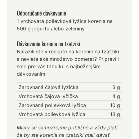
Odporúčané dávkovanie
1 vrchovatá polievková lyžica korenia na
500 g jogurtu alebo zeleniny
Dávkovanie korenia na tzatziki
Narazili ste v recepte na korenie na tzatziki
a neviete aké množstvo odmerať? Pripravili
sme pre vás tabuľku s najbežnejším
dávkovaním.
Zarovnaná čajová lyžička
3 g
Vrchovatá čajová lyžička
4 g
Zarovnaná polievková lyžica
10 g
Vrchovatá polievková lyžica
13 g
Miery sú samozrejme približné a vždy platí,
že by ste korenia na tzatziki mali dávať