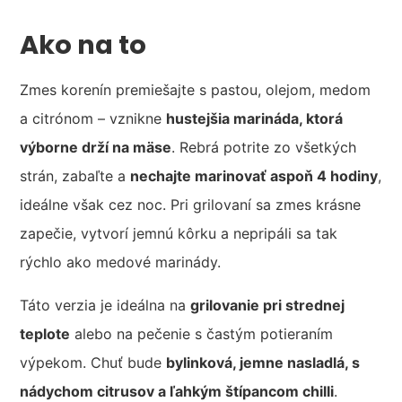
Ako na to
Zmes korenín premiešajte s pastou, olejom, medom
a citrónom – vznikne
hustejšia marináda, ktorá
výborne drží na mäse
. Rebrá potrite zo všetkých
strán, zabaľte a
nechajte marinovať aspoň 4 hodiny
,
ideálne však cez noc. Pri grilovaní sa zmes krásne
zapečie, vytvorí jemnú kôrku a nepripáli sa tak
rýchlo ako medové marinády.
Táto verzia je ideálna na
grilovanie pri strednej
teplote
alebo na pečenie s častým potieraním
výpekom. Chuť bude
bylinková, jemne nasladlá, s
nádychom citrusov a ľahkým štípancom chilli
.