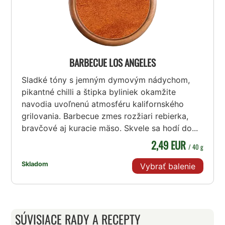
BARBECUE LOS ANGELES
Sladké tóny s jemným dymovým nádychom,
pikantné chilli a štipka byliniek okamžite
navodia uvoľnenú atmosféru kalifornského
grilovania. Barbecue zmes rozžiari rebierka,
bravčové aj kuracie mäso. Skvele sa hodí do...
2,49 EUR
/ 40 g
Skladom
Vybrať balenie
SÚVISIACE RADY A RECEPTY