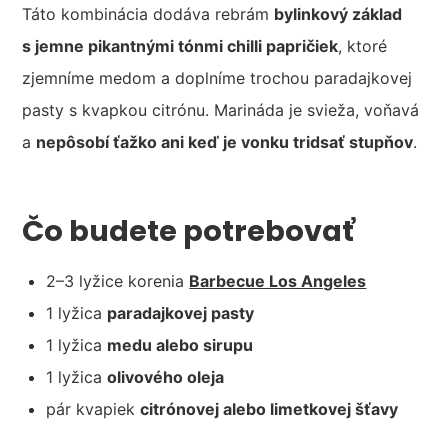
Táto kombinácia dodáva rebrám
bylinkový základ
s jemne pikantnými tónmi chilli papričiek
, ktoré
zjemníme medom a doplníme trochou paradajkovej
pasty s kvapkou citrónu. Marináda je svieža, voňavá
a
nepôsobí ťažko ani keď je vonku tridsať stupňov
.
Čo budete potrebovať
2–3 lyžice korenia
Barbecue Los Angeles
1 lyžica
paradajkovej pasty
1 lyžica
medu alebo sirupu
1 lyžica
olivového oleja
pár kvapiek
citrónovej alebo limetkovej šťavy