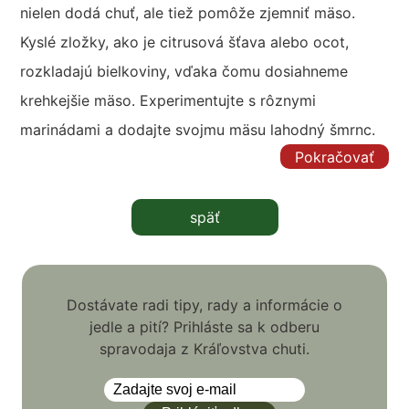
nielen dodá chuť, ale tiež pomôže zjemniť mäso.
Kyslé zložky, ako je citrusová šťava alebo ocot,
rozkladajú bielkoviny, vďaka čomu dosiahneme
krehkejšie mäso. Experimentujte s rôznymi
marinádami a dodajte svojmu mäsu lahodný šmrnc.
Pokračovať
späť
Dostávate radi tipy, rady a informácie o
jedle a pití? Prihláste sa k odberu
spravodaja z Kráľovstva chuti.