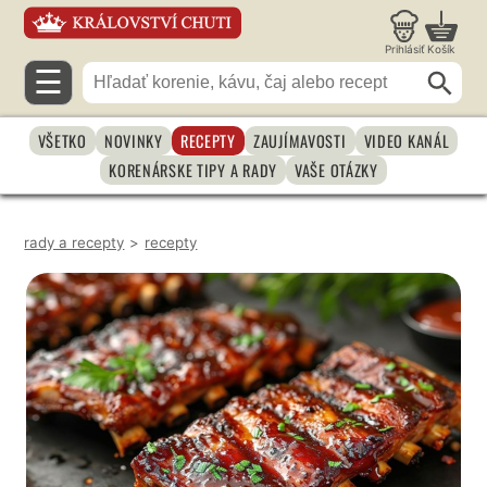
Prihlásiť
Košík
☰
VŠETKO
NOVINKY
RECEPTY
ZAUJÍMAVOSTI
VIDEO KANÁL
KORENÁRSKE TIPY A RADY
VAŠE OTÁZKY
rady a recepty
>
recepty