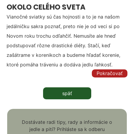
OKOLO CELÉHO SVETA
Vianočné sviatky sú čas hojnosti a to je na našom
jedálničku sakra poznať, preto nie je od veci si po
Novom roku trochu odľahčiť. Nemusíte ale hneď
podstupovať rôzne drastické diéty. Stačí, keď
zašátrame v korenikoch a budeme hľadať korenie,
ktoré pomáha tráveniu a dodáva jedlu ľahkosť.
Pokračovať
späť
Dostávate radi tipy, rady a informácie o
jedle a pití? Prihláste sa k odberu