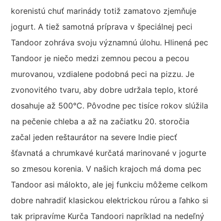
korenistú chuť marinády totiž zamatovo zjemňuje
jogurt. A tiež samotná príprava v špeciálnej peci
Tandoor zohráva svoju významnú úlohu. Hlinená pec
Tandoor je niečo medzi zemnou pecou a pecou
murovanou, vzdialene podobná peci na pizzu. Je
zvonovitého tvaru, aby dobre udržala teplo, ktoré
dosahuje až 500°C. Pôvodne pec tisíce rokov slúžila
na pečenie chleba a až na začiatku 20. storočia
začal jeden reštaurátor na severe Indie piecť
šťavnatá a chrumkavé kurčatá marinované v jogurte
so zmesou korenia. V našich krajoch má doma pec
Tandoor asi málokto, ale jej funkciu môžeme celkom
dobre nahradiť klasickou elektrickou rúrou a ľahko si
tak pripravíme Kurča Tandoori napríklad na nedeľný