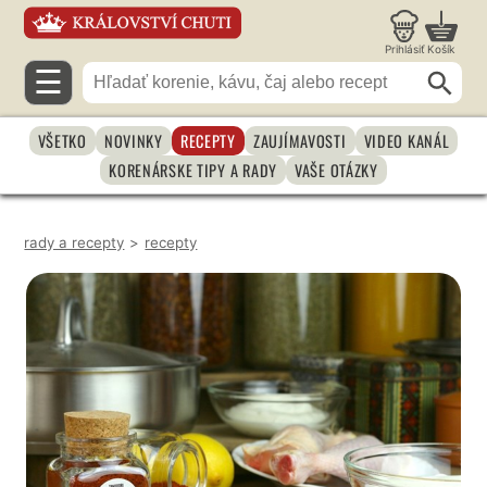
Prihlásiť
Košík
☰
VŠETKO
NOVINKY
RECEPTY
ZAUJÍMAVOSTI
VIDEO KANÁL
KORENÁRSKE TIPY A RADY
VAŠE OTÁZKY
rady a recepty
>
recepty