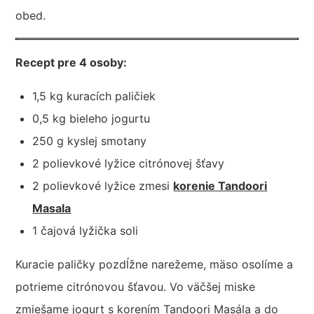
obed.
Recept pre 4 osoby:
1,5 kg kuracích paličiek
0,5 kg bieleho jogurtu
250 g kyslej smotany
2 polievkové lyžice citrónovej šťavy
2 polievkové lyžice zmesi
korenie Tandoori
Masala
1 čajová lyžička soli
Kuracie paličky pozdĺžne narežeme, mäso osolíme a
potrieme citrónovou šťavou. Vo väčšej miske
zmiešame jogurt s korením Tandoori Masála a do