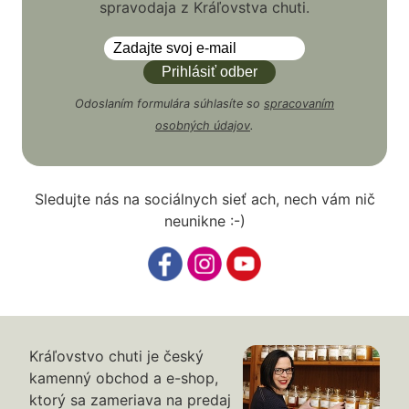
spravodaja z Kráľovstva chuti.
Odoslaním formulára súhlasíte so
spracovaním
osobných údajov
.
Sledujte nás na sociálnych sieť ach, nech vám nič
neunikne :-)
Kráľovstvo chuti je český
kamenný obchod a e-shop,
ktorý sa zameriava na predaj