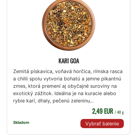
KARI GOA
Zemitá pískavica, voňavá horčica, rímska rasca
a chilli spolu vytvoria bohatú a jemne pikantnú
zmes, ktorá premení aj obyčajné suroviny na
exotický zážitok. Ideálna je na kuracie alebo
rybie karí, dhaly, pečenú zeleninu...
2,49 EUR
/ 40 g
Skladom
Vybrať balenie