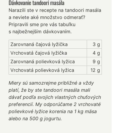
Dávkovanie tandoori masála
Narazili ste v recepte na tandoori masála
a neviete aké množstvo odmerať?
Pripravili sme pre vás tabuľku
s najbežnejším dávkovaním.
Zarovnaná čajová lyžička
3 g
Vrchovatá čajová lyžička
4 g
Zarovnaná polievková lyžica
9 g
Vrchovatá polievková lyžica
12 g
Miery sú samozrejme približné a vždy
platí, že by ste tandoori masála mali
dávať podľa svojich vlastných chuťových
preferencií. My odporúčame 2 vrchovaté
polievkové lyžice korenia na 1 kg mäsa
alebo na 500 g jogurtu.