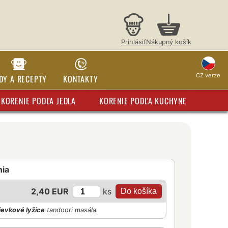
Prihlásiť
Nákupný košík
CZ verze
DY A RECEPTY
KONTAKTY
KORENIE PODĽA JEDLA
KORENIE PODĽA KUCHYNE
nia
ks
2,40 EUR
ievkové lyžice
tandoori masála.