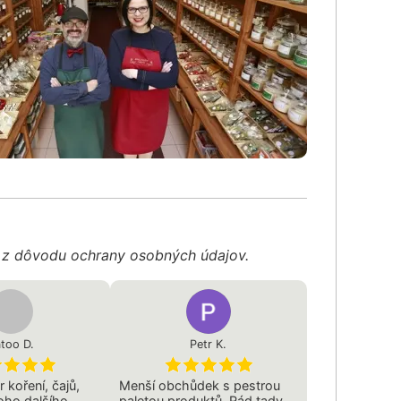
é z dôvodu ochrany osobných údajov.
too D.
Petr K.
 koření, čajů,
Menší obchůdek s pestrou
ho dalšího.
paletou produktů. Rád tady