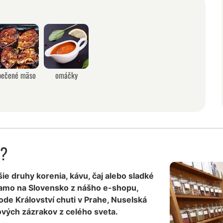
pečené mäso
omáčky
a?
šie druhy korenia, kávu, čaj alebo sladké
iamo na Slovensko z nášho e-shopu,
de Království chuti v Prahe, Nuselská
vých zázrakov z celého sveta.