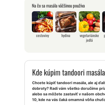
Na čo sa masála väčšinou používa
cestoviny
hydina
vegetariánske
jedlá
Kde kúpim tandoori masál
Chcete kúpiť tandoori masála, ale aj ďal
dobroty? Radi vám všetko doručíme pr
alebo sa môžete zastaviť v našom obcho
10, kde na vás čaká omamná vôňa chuťo