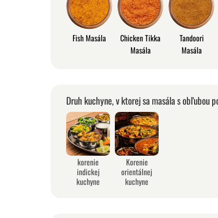
Fish Masála
Chicken Tikka
Tandoori
Masála
Masála
Druh kuchyne, v ktorej sa masála s obľubou p
korenie
Korenie
indickej
orientálnej
kuchyne
kuchyne