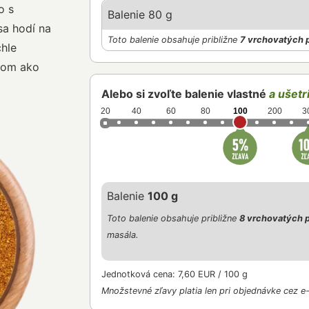
o s
Balenie 80 g
sa hodí na
Toto balenie obsahuje približne
7 vrchovatých 
chle
rtom ako
Alebo si zvoľte balenie vlastné
a ušetri
20
40
60
80
100
200
3
Balenie
100 g
Toto balenie obsahuje približne
8 vrchovatých p
masála.
Jednotková cena: 7,60 EUR / 100 g
Množstevné zľavy platia len pri objednávke cez e