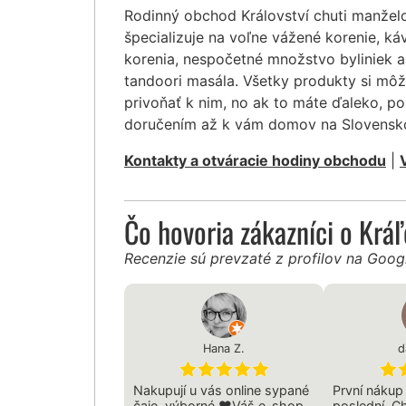
Rodinný obchod Království chuti manžel
špecializuje na voľne vážené korenie, ká
korenia, nespočetné množstvo byliniek a
tandoori masála. Všetky produkty si mô
privoňať k nim, no ak to máte ďaleko, po
doručením až k vám domov na Slovensk
Kontakty a otváracie hodiny obchodu
|
Čo hovoria zákazníci o Krá
Recenzie sú prevzaté z profilov na Goo
Hana Z.
d
Nakupují u vás online sypané
První nákup
čaje, výborné ❤️Váš e-shop
poslední. C