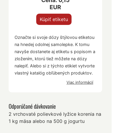
Cena: 0,15
EUR
Kúpiť etiketu
Označte si svoje dózy štýlovou etiketou
na hnedej odolnej samolepke. K tomu
navyše dostanete aj etiketu s popisom a
zložením, ktorú tiež môžete na dózy
nalepiť. Alebo si z týchto etikiet vytvorte
vlastný katalóg obľúbených produktov.
Viac informácií
Odporúčané dávkovanie
2 vrchovaté polievkové lyžice korenia na
1 kg mäsa alebo na 500 g jogurtu