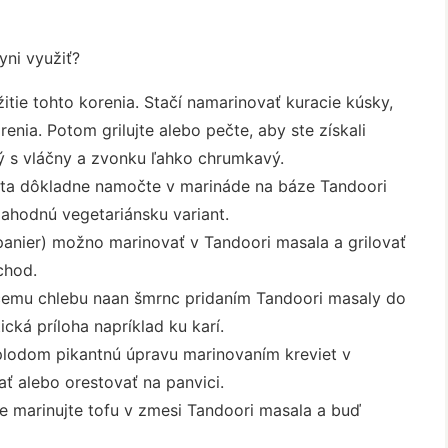
ni využiť?
tie tohto korenia. Stačí namarinovať kuracie kúsky,
renia. Potom grilujte alebo pečte, aby ste získali
ký s vláčny a zvonku ľahko chrumkavý.
eta dôkladne namočte v marináde na báze Tandoori
 lahodnú vegetariánsku variant.
panier) možno marinovať v Tandoori masala a grilovať
chod.
emu chlebu naan šmrnc pridaním Tandoori masaly do
ická príloha napríklad ku karí.
lodom pikantnú úpravu marinovaním kreviet v
ť alebo orestovať na panvici.
e marinujte tofu v zmesi Tandoori masala a buď