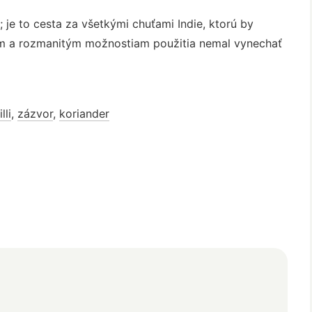
 je to cesta za všetkými chuťami Indie, ktorú by
tiam a rozmanitým možnostiam použitia nemal vynechať
lli
,
zázvor
,
koriander