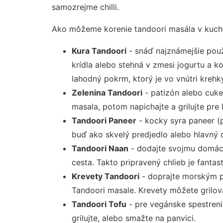
samozrejme chilli.
Ako môžeme korenie tandoori masála v kuchy
Kura Tandoori
- snáď najznámejšie použi
krídla alebo stehná v zmesi jogurtu a ko
lahodný pokrm, ktorý je vo vnútri kreh
Zelenina Tandoori
- patizón alebo cuk
masala, potom napichajte a grilujte pre
Tandoori Paneer
- kocky syra paneer (
buď ako skvelý predjedlo alebo hlavný 
Tandoori Naan
- dodajte svojmu domác
cesta. Takto pripravený chlieb je fantast
Krevety Tandoori
- doprajte morským p
Tandoori masale. Krevety môžete grilova
Tandoori Tofu
- pre vegánske spestreni
grilujte, alebo smažte na panvici.