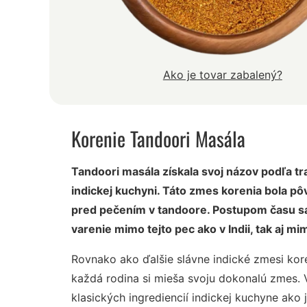
Ako je tovar zabalený?
Korenie Tandoori Masála
Tandoori masála získala svoj názov podľa t
indickej kuchyni. Táto zmes korenia bola p
pred pečením v tandoore. Postupom času sa 
varenie mimo tejto pec ako v Indii, tak aj mi
Rovnako ako ďalšie slávne indické zmesi kor
každá rodina si mieša svoju dokonalú zmes. 
klasických ingrediencií indickej kuchyne ako 