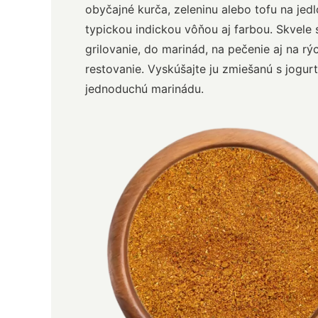
obyčajné kurča, zeleninu alebo tofu na jedl
typickou indickou vôňou aj farbou. Skvele 
grilovanie, do marinád, na pečenie aj na rý
restovanie. Vyskúšajte ju zmiešanú s jogu
jednoduchú marinádu.