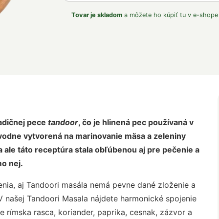
Tovar je skladom
a môžete ho kúpiť tu v e-shope
radičnej pece
tandoor
, čo je hlinená pec používaná v
ôvodne vytvorená na marinovanie mäsa a zeleniny
ale táto receptúra stala obľúbenou aj pre pečenie a
mo nej.
enia, aj Tandoori masála nemá pevne dané zloženie a
V našej Tandoori Masala nájdete harmonické spojenie
je rímska rasca, koriander, paprika, cesnak, zázvor a