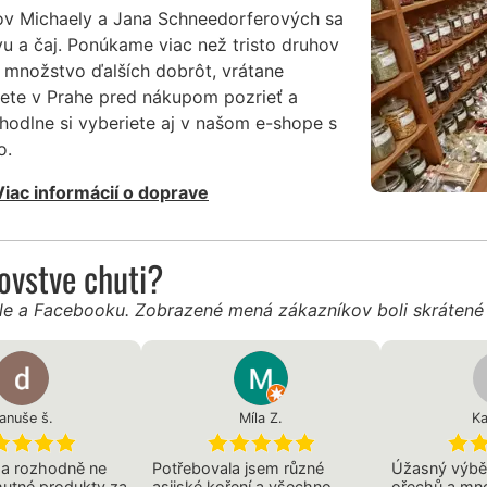
ov Michaely a Jana Schneedorferových sa
vu a čaj. Ponúkame viac než tristo druhov
 množstvo ďalších dobrôt, vrátane
žete v Prahe pred nákupom pozrieť a
hodlne si vyberiete aj v našom e-shope s
o.
Viac informácií o doprave
ľovstve chuti?
gle a Facebooku. Zobrazené mená zákazníkov boli skráten
anuše š.
Míla Z.
Ka
 a rozhodně ne
Potřebovala jsem různé
Úžasný výběr
hutné produkty za
asijské koření a všechno
ořechů a mno