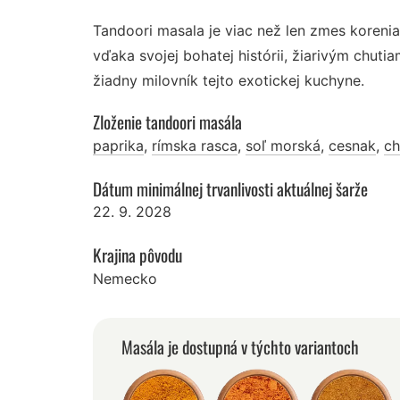
Tandoori masala je viac než len zmes korenia;
vďaka svojej bohatej histórii, žiarivým chu
žiadny milovník tejto exotickej kuchyne.
Zloženie tandoori masála
paprika
,
rímska rasca
,
soľ morská
,
cesnak
,
chi
Dátum minimálnej trvanlivosti aktuálnej šarže
22. 9. 2028
Krajina pôvodu
Nemecko
Masála je dostupná v týchto variantoch