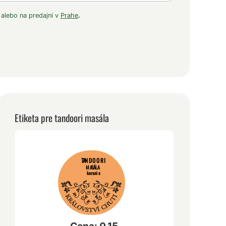
 alebo na predajni v
Prahe
.
Etiketa pre tandoori masála
TANDOORI
MASÁLA
korenie