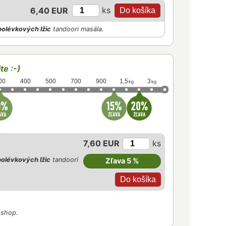
ks
6,40 EUR
polévkových lžic
tandoori masála.
te :-)
00
400
500
700
900
1,5
3
kg
kg
7,60 EUR
ks
olévkových lžic
tandoori
Zľava 5 %
-shop.