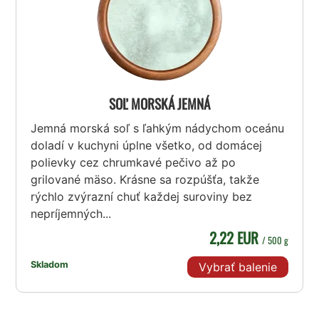
SOĽ MORSKÁ JEMNÁ
Jemná morská soľ s ľahkým nádychom oceánu
doladí v kuchyni úplne všetko, od domácej
polievky cez chrumkavé pečivo až po
grilované mäso. Krásne sa rozpúšťa, takže
rýchlo zvýrazní chuť každej suroviny bez
nepríjemných...
2,22 EUR
/ 500 g
Skladom
Vybrať balenie