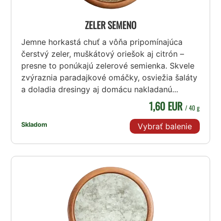
ZELER SEMENO
Jemne horkastá chuť a vôňa pripomínajúca
čerstvý zeler, muškátový oriešok aj citrón –
presne to ponúkajú zelerové semienka. Skvele
zvýraznia paradajkové omáčky, osviežia šaláty
a doladia dresingy aj domácu nakladanú...
1,60 EUR
/ 40 g
Skladom
Vybrať balenie