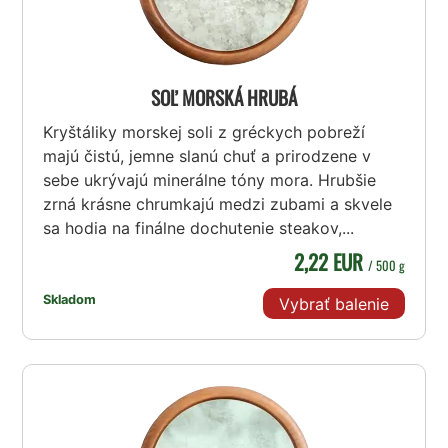
SOĽ MORSKÁ HRUBÁ
Kryštáliky morskej soli z gréckych pobreží
majú čistú, jemne slanú chuť a prirodzene v
sebe ukrývajú minerálne tóny mora. Hrubšie
zrná krásne chrumkajú medzi zubami a skvele
sa hodia na finálne dochutenie steakov,...
2,22 EUR
/ 500 g
Skladom
Vybrať balenie