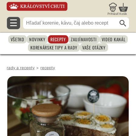
Prihlásiť
Košík
☰
VŠETKO
NOVINKY
RECEPTY
ZAUJÍMAVOSTI
VIDEO KANÁL
KORENÁRSKE TIPY A RADY
VAŠE OTÁZKY
rady a recepty
>
recepty