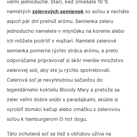
veľmi jednoduché. Stačí, keď zmiešate 10 %
namletých
zelerových semienok
so soľou a necháte
aspoň pár dní prelnúť arómu. Semienka zeleru
jednoducho namelete v mlynčeku na korenie alebo
ich môžete podrtiť v mažiari. Namleté zelerové
semienka pomerne rýchlo stráca arómu, a preto
odporúčame pripravovať si skôr menšie množstvo
zelerovej soli, aby ste ju rýchlo spotrebovali.
Celerová soľ je nevyhnutnou súčasťou do
legendárneho kokteilu Bloody Mary a pretože sa
zeler veľmi dobre snúbi s paradajkami, skúste si
vyrobiť domáci kečup alebo omáčku s zelerovou
soľou k hamburgerom či hot dogu.
Táto ochutená soľ sa tiež s obľubou užíva na