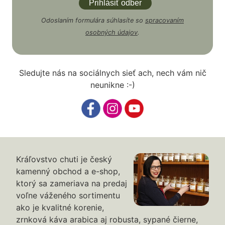
Odoslaním formulára súhlasíte so
spracovaním
osobných údajov
.
Sledujte nás na sociálnych sieť ach, nech vám nič
neunikne :-)
Kráľovstvo chuti je český
kamenný obchod a e-shop,
ktorý sa zameriava na predaj
voľne váženého sortimentu
ako je kvalitné korenie,
zrnková káva arabica aj robusta, sypané čierne,