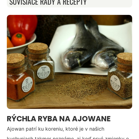
SÚVISIACE RADY A RECEPTY
RÝCHLA RYBA NA AJOWANE
Ajowan patrí ku koreniu, ktoré je v našich
kuchyniach takmer neznáme, aj keď prvé zmienky o