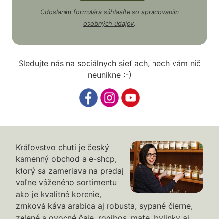
Odoslaním formulára súhlasíte so
spracovaním
osobných údajov
.
Sledujte nás na sociálnych sieť ach, nech vám nič
neunikne :-)
Kráľovstvo chuti je český
kamenný obchod a e-shop,
ktorý sa zameriava na predaj
voľne váženého sortimentu
ako je kvalitné korenie,
zrnková káva arabica aj robusta, sypané čierne,
zelené a ovocné čaje, rooibos, mate, bylinky aj