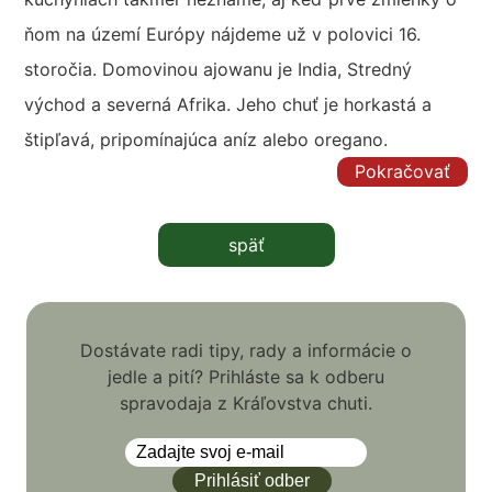
ňom na území Európy nájdeme už v polovici 16.
storočia. Domovinou ajowanu je India, Stredný
východ a severná Afrika. Jeho chuť je horkastá a
štipľavá, pripomínajúca aníz alebo oregano.
Pokračovať
späť
Dostávate radi tipy, rady a informácie o
jedle a pití? Prihláste sa k odberu
spravodaja z Kráľovstva chuti.