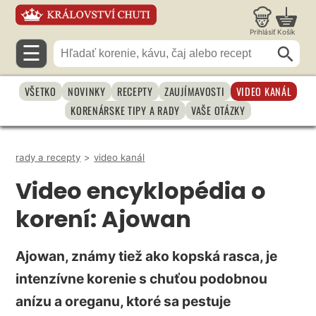
Prihlásiť
Košík
☰
VŠETKO
NOVINKY
RECEPTY
ZAUJÍMAVOSTI
VIDEO KANÁL
KORENÁRSKE TIPY A RADY
VAŠE OTÁZKY
rady a recepty
>
video kanál
Video encyklopédia o
korení: Ajowan
Ajowan, známy tiež ako kopská rasca, je
intenzívne korenie s chuťou podobnou
anízu a oreganu, ktoré sa pestuje