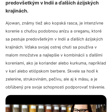
predovšetkým v Indii a ďalších ázijských
krajinách.
Ajowan, známy tiež ako kopská rasca, je intenzívne
korenie s chuťou podobnou anízu a oreganu, ktoré
sa pestuje predovšetkým v Indii a ďalších ázijských
krajinách. Vďaka svojej ostrej chuti sa používa v
malom množstve a najlepšie v kombinácii s ďalšími
koreniami, ako je koriander alebo kurkuma, napríklad
v karí alebo etiópskom berbere. Skvele sa hodí k
zelenine, strukovinám, pečivu, ale aj k mäsu, a je
obľúbený pre svoje schopnosti podporovať trávenie.