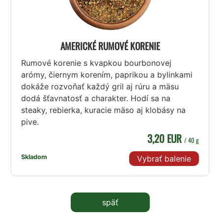
AMERICKÉ RUMOVÉ KORENIE
Rumové korenie s kvapkou bourbonovej
arómy, čiernym korením, paprikou a bylinkami
dokáže rozvoňať každý gril aj rúru a mäsu
dodá šťavnatosť a charakter. Hodí sa na
steaky, rebierka, kuracie mäso aj klobásy na
pive.
3,20 EUR
/ 40 g
Skladom
Vybrať balenie
späť