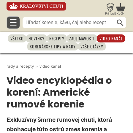
Prihlásiť
Košík
☰
VŠETKO
NOVINKY
RECEPTY
ZAUJÍMAVOSTI
VIDEO KANÁL
KORENÁRSKE TIPY A RADY
VAŠE OTÁZKY
rady a recepty
>
video kanál
Video encyklopédia o
korení: Americké
rumové korenie
Exkluzívny šmrnc rumovej chuti, ktorá
obohacuje túto ostrú zmes korenia a