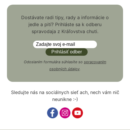
Dostávate radi tipy, rady a informácie o
jedle a pití? Prihláste sa k odberu
spravodaja z Kráľovstva chuti.
Odoslaním formulára súhlasíte so
spracovaním
osobných údajov
.
Sledujte nás na sociálnych sieť ach, nech vám nič
neunikne :-)