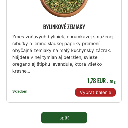
BYLINKOVÉ ZEMIAKY
Zmes voňavých byliniek, chrumkavej smaženej
cibuľky a jemne sladkej papriky premení
obyčajné zemiaky na malý kuchynský zázrak.
Nájdete v nej tymian aj petržlen, svieže
oregano aj štipku levandule, ktorá všetko
krásne...
1,78 EUR
/ 40 g
Skladom
Vybrať balenie
späť