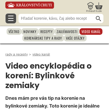
Prihlásiť
Košík
☰
VŠETKO
NOVINKY
RECEPTY
ZAUJÍMAVOSTI
VIDEO KANÁL
KORENÁRSKE TIPY A RADY
VAŠE OTÁZKY
rady a recepty
>
video kanál
Video encyklopédia o
korení: Bylinkové
zemiaky
Dnes mám pre vás tip na korenie na
bylinkové zemiaky. Toto korenie je ideálne