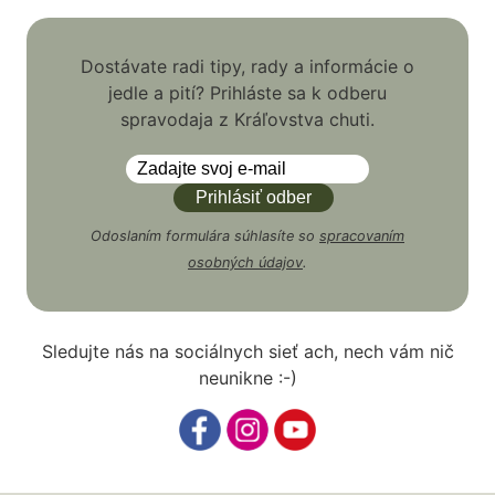
Dostávate radi tipy, rady a informácie o
jedle a pití? Prihláste sa k odberu
spravodaja z Kráľovstva chuti.
Odoslaním formulára súhlasíte so
spracovaním
osobných údajov
.
Sledujte nás na sociálnych sieť ach, nech vám nič
neunikne :-)