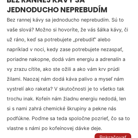
JEDNODUCHO NEPREBUDÍM
Bez rannej kávy sa jednoducho neprebudím. Sú to
vaše slová? Možno si hovoríte, že vás šálka kávy, či
už ráno, keď sa potrebujete „prebudiť“ alebo
napríklad v noci, kedy zase potrebujete nezaspať,
poriadne nakopne, dodá vám energiu a adrenalín a
vy zrazu cítite, ako ste ožili a ako vám krv prúdi
žilami. Naozaj nám dodá káva palivo a myseľ nám
vystrelí ako raketa? V skutočnosti je to všetko tak
trochu inak. Kofeín nám žiadnu energiu nedodá, len
si s nami zahrá chemické škrupiny a pekne nás
podfúkne. Poďme sa teda spoločne pozrieť, čo sa to
vlastne s námi po kofeínovej dávke deje.
Pokračovať