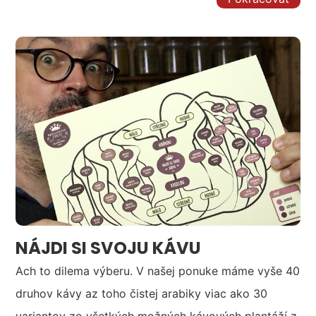
NÁJDI SI SVOJU KÁVU
Ach to dilema výberu. V našej ponuke máme vyše 40
druhov kávy az toho čistej arabiky viac ako 30