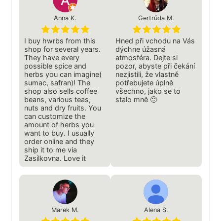
Anna K.
Gertrůda M.
I buy hwrbs from this
Hned při vchodu na Vás
shop for several years.
dýchne úžasná
They have every
atmosféra. Dejte si
possible spice and
pozor, abyste při čekání
herbs you can imagine(
nezjistili, že vlastně
sumac, safran)! The
potřebujete úplně
shop also sells coffee
všechno, jako se to
beans, various teas,
stalo mně 🙂
nuts and dry fruits. You
can customize the
amount of herbs you
want to buy. I usually
order online and they
ship it to me via
Zasilkovna. Love it
Marek M.
Alena S.