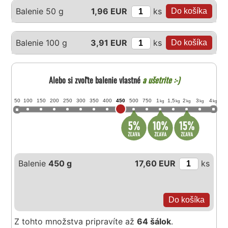
ks
Balenie 50 g
1,96 EUR
ks
Balenie 100 g
3,91 EUR
Alebo si zvoľte balenie vlastné
a ušetrite :-)
50
100
150
200
250
300
350
400
450
500
750
1
1,5
2
3
4
kg
kg
kg
kg
kg
Balenie
450 g
17,60 EUR
ks
Z tohto množstva pripravíte až
64 šálok
.