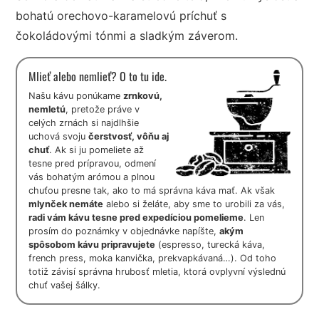
bohatú orechovo-karamelovú príchuť s
čokoládovými tónmi a sladkým záverom.
Mlieť alebo nemlieť? O to tu ide.
Našu kávu ponúkame
zrnkovú,
nemletú
, pretože práve v
celých zrnách si najdlhšie
uchová svoju
čerstvosť, vôňu aj
chuť
. Ak si ju pomeliete až
tesne pred prípravou, odmení
vás bohatým arómou a plnou
chuťou presne tak, ako to má správna káva mať. Ak však
mlynček nemáte
alebo si želáte, aby sme to urobili za vás,
radi vám kávu tesne pred expedíciou pomelieme
. Len
prosím do poznámky v objednávke napíšte,
akým
spôsobom kávu pripravujete
(espresso, turecká káva,
french press, moka kanvička, prekvapkávaná…). Od toho
totiž závisí správna hrubosť mletia, ktorá ovplyvní výslednú
chuť vašej šálky.