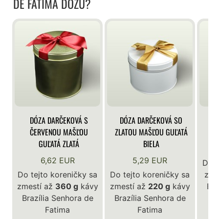
DE FATIMA DÓZU?
DÓZA DARČEKOVÁ S
DÓZA DARČEKOVÁ SO
DÓ
ČERVENOU MAŠĽOU
ZLATOU MAŠĽOU GUĽATÁ
GUĽATÁ ZLATÁ
BIELA
6,62 EUR
5,29 EUR
Do t
Do tejto koreničky sa
Do tejto koreničky sa
zme
zmestí až
360 g
kávy
zmestí až
220 g
kávy
Bra
Brazília Senhora de
Brazília Senhora de
Fatima
Fatima