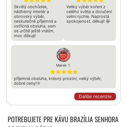
Skvělý obchůdek,
Veliký výběr koření z
nádherný interiér a
celého světa a doručení
obrovský výběr,
velmi rychle. Naprostá
neskutečně příjemná a
spokojenost, děkuji! 🤩
vstřícná obsluha, sem
se určitě ještě vrátím,
moc děkuji!
Marek T.
příjemná obsluha, krásný prostor, velký výběr,
dobré ceny!🌞
Dalšie recenzie
POTREBUJETE PRE KÁVU BRAZÍLIA SENHORA