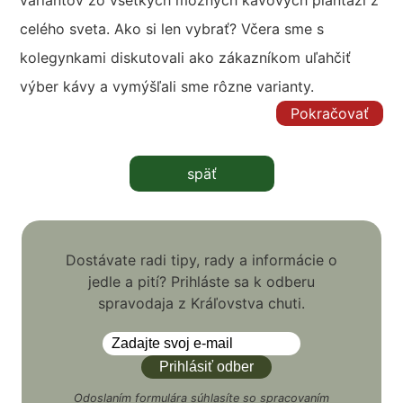
variantov zo všetkých možných kávových plantáží z
celého sveta. Ako si len vybrať? Včera sme s
kolegynkami diskutovali ako zákazníkom uľahčiť
výber kávy a vymýšľali sme rôzne varianty.
Pokračovať
späť
Dostávate radi tipy, rady a informácie o
jedle a pití? Prihláste sa k odberu
spravodaja z Kráľovstva chuti.
Odoslaním formulára súhlasíte so
spracovaním