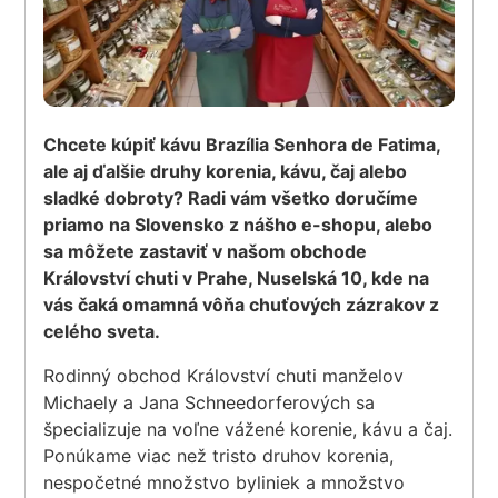
Chcete kúpiť kávu Brazília Senhora de Fatima,
ale aj ďalšie druhy korenia, kávu, čaj alebo
sladké dobroty? Radi vám všetko doručíme
priamo na Slovensko z nášho e-shopu, alebo
sa môžete zastaviť v našom obchode
Království chuti v Prahe, Nuselská 10, kde na
vás čaká omamná vôňa chuťových zázrakov z
celého sveta.
Rodinný obchod Království chuti manželov
Michaely a Jana Schneedorferových sa
špecializuje na voľne vážené korenie, kávu a čaj.
Ponúkame viac než tristo druhov korenia,
nespočetné množstvo byliniek a množstvo