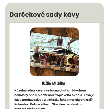
Darčekové sady kávy
JUŽNÁ AMERIKA 1
Kúzelná vôňa kávy a výborná chuť s nádychom
čokolády spolu s ozvenou tropického ovocia. Taká je
káva pochádzajúca z trojlístka juhoamerických krajín
Kolumbie, Bolívie a Peru. Stačí len pár dúškov,
privreté viečka a ako...