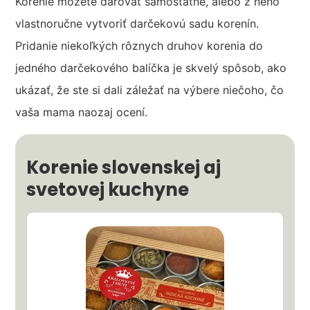
Korenie môžete darovať samostatne, alebo z neho
vlastnoručne vytvoriť darčekovú sadu korenín.
Pridanie niekoľkých rôznych druhov korenia do
jedného darčekového balíčka je skvelý spôsob, ako
ukázať, že ste si dali záležať na výbere niečoho, čo
vaša mama naozaj ocení.
Korenie slovenskej aj
svetovej kuchyne