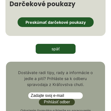
Darčekové poukazy
Preskúmať darčekové poukazy
späť
Dostávate radi tipy, rady a informácie o
jedle a pití? Prihláste sa k odberu
spravodaja z Kráľovstva chuti.
Odoslaním formulára súhlasíte so
spracovaním