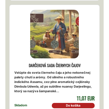
DARČEKOVÁ SADA ČIERNYCH ČAJOV
Vstúpte do sveta čierneho čaju a jeho nekonečnej
palety chutí a arómy. Od silného a robustného
indického Assamu, cez plne aromatický cejlónsky
Dimbula Udwela, až po subtílne nuansy Darjeelingu,
ktorý sa nazýva šampanské...
11,07 EUR
Skladom
Do košíka