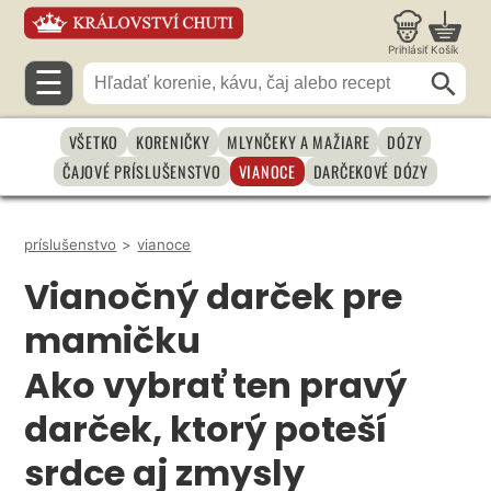
Prihlásiť
Košík
☰
VŠETKO
KORENIČKY
MLYNČEKY A MAŽIARE
DÓZY
ČAJOVÉ PRÍSLUŠENSTVO
VIANOCE
DARČEKOVÉ DÓZY
príslušenstvo
>
vianoce
Vianočný darček pre
mamičku
Ako vybrať ten pravý
darček, ktorý poteší
srdce aj zmysly