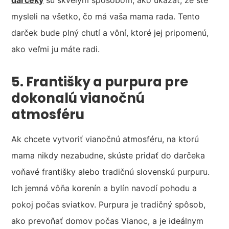
darčeky
sú skvelým spôsobom, ako ukázať, že ste
mysleli na všetko, čo má vaša mama rada. Tento
darček bude plný chutí a vôní, ktoré jej pripomenú,
ako veľmi ju máte radi.
5. Františky a purpura pre
dokonalú vianočnú
atmosféru
Ak chcete vytvoriť vianočnú atmosféru, na ktorú
mama nikdy nezabudne, skúste pridať do darčeka
voňavé františky alebo tradičnú slovenskú purpuru.
Ich jemná vôňa korenín a bylín navodí pohodu a
pokoj počas sviatkov. Purpura je tradičný spôsob,
ako prevoňať domov počas Vianoc, a je ideálnym