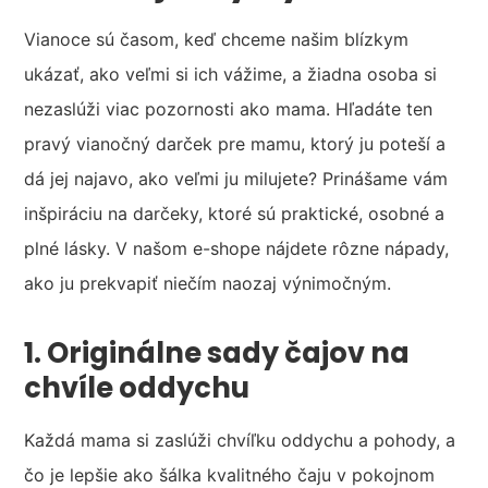
Vianoce sú časom, keď chceme našim blízkym
ukázať, ako veľmi si ich vážime, a žiadna osoba si
nezaslúži viac pozornosti ako mama. Hľadáte ten
pravý vianočný darček pre mamu, ktorý ju poteší a
dá jej najavo, ako veľmi ju milujete? Prinášame vám
inšpiráciu na darčeky, ktoré sú praktické, osobné a
plné lásky. V našom e-shope nájdete rôzne nápady,
ako ju prekvapiť niečím naozaj výnimočným.
1. Originálne sady čajov na
chvíle oddychu
Každá mama si zaslúži chvíľku oddychu a pohody, a
čo je lepšie ako šálka kvalitného čaju v pokojnom