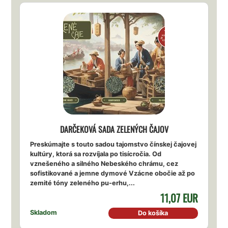
DARČEKOVÁ SADA ZELENÝCH ČAJOV
Preskúmajte s touto sadou tajomstvo čínskej čajovej
kultúry, ktorá sa rozvíjala po tisícročia. Od
vznešeného a silného Nebeského chrámu, cez
sofistikované a jemne dymové Vzácne obočie až po
zemité tóny zeleného pu-erhu,...
11,07 EUR
Skladom
Do košíka