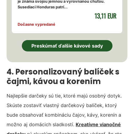
je známa svojou jemnou a vyrovnanou chuťou.
Susediaci Honduras patrí...
13,11 EUR
Dočasne vypredané
Preskúmať ďalšie kávové sady
4. Personalizovaný balíček s
čajmi, kávou a korením
Najlepšie darčeky sú tie, ktoré majú osobný dotyk.
Skúste zostaviť vlastný darčekový balíček, ktorý
bude obsahovať kombináciu čajov, kávy, korenín a
možno aj domácich sladkostí.
Kreatívne vianočné