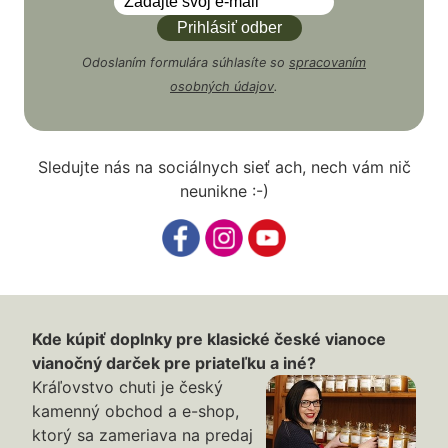
Odoslaním formulára súhlasíte so
spracovaním
osobných údajov
.
Sledujte nás na sociálnych sieť ach, nech vám nič
neunikne :-)
Kde kúpiť doplnky pre klasické české vianoce
vianočný darček pre priateľku a iné?
Kráľovstvo chuti je český
kamenný obchod a e-shop,
ktorý sa zameriava na predaj