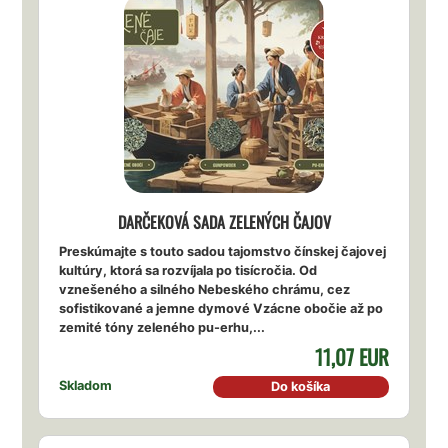
DARČEKOVÁ SADA ZELENÝCH ČAJOV
Preskúmajte s touto sadou tajomstvo čínskej čajovej
kultúry, ktorá sa rozvíjala po tisícročia. Od
vznešeného a silného Nebeského chrámu, cez
sofistikované a jemne dymové Vzácne obočie až po
zemité tóny zeleného pu-erhu,...
11,07 EUR
Skladom
Do košíka