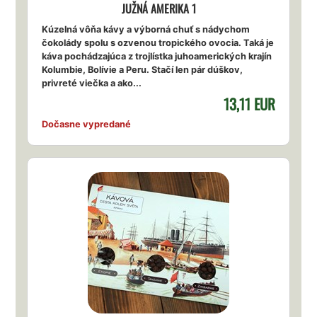
JUŽNÁ AMERIKA 1
Kúzelná vôňa kávy a výborná chuť s nádychom
čokolády spolu s ozvenou tropického ovocia. Taká je
káva pochádzajúca z trojlístka juhoamerických krajín
Kolumbie, Bolívie a Peru. Stačí len pár dúškov,
privreté viečka a ako...
13,11 EUR
Dočasne vypredané