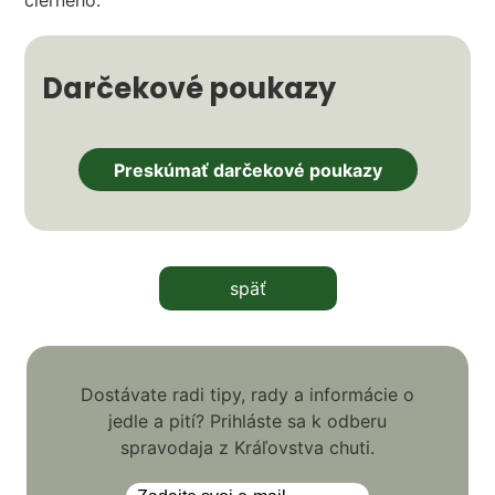
čierneho.
Darčekové poukazy
Preskúmať darčekové poukazy
späť
Dostávate radi tipy, rady a informácie o
jedle a pití? Prihláste sa k odberu
spravodaja z Kráľovstva chuti.