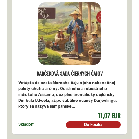
DARČEKOVÁ SADA ČIERNYCH ČAJOV
Vstúpte do sveta čierneho čaju a jeho nekonečnej
palety chutí a arómy. Od silného a robustného
indického Assamu, cez plne aromatický cejlónsky
Dimbula Udwela, až po subtílne nuansy Darjeelingu,
ktorý sa nazýva šampanské...
11,07 EUR
Skladom
Do košíka