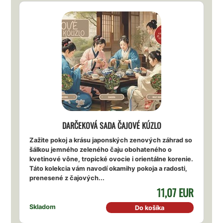
DARČEKOVÁ SADA ČAJOVÉ KÚZLO
Zažite pokoj a krásu japonských zenových záhrad so
šálkou jemného zeleného čaju obohateného o
kvetinové vône, tropické ovocie i orientálne korenie.
Táto kolekcia vám navodí okamihy pokoja a radosti,
prenesené z čajových...
11,07 EUR
Skladom
Do košíka