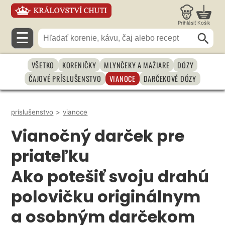
Prihlásiť
Košík
☰
VŠETKO
KORENIČKY
MLYNČEKY A MAŽIARE
DÓZY
ČAJOVÉ PRÍSLUŠENSTVO
VIANOCE
DARČEKOVÉ DÓZY
príslušenstvo
>
vianoce
Vianočný darček pre
priateľku
Ako potešiť svoju drahú
polovičku originálnym
a osobným darčekom