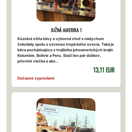
JUŽNÁ AMERIKA 1
Kúzelná vôňa kávy a výborná chuť s nádychom
čokolády spolu s ozvenou tropického ovocia. Taká je
káva pochádzajúca z trojlístka juhoamerických krajín
Kolumbie, Bolívie a Peru. Stačí len pár dúškov,
privreté viečka a ako...
13,11 EUR
Dočasne vypredané