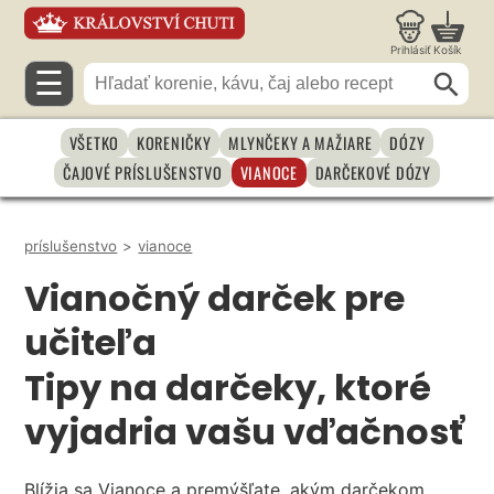
Prihlásiť
Košík
☰
VŠETKO
KORENIČKY
MLYNČEKY A MAŽIARE
DÓZY
ČAJOVÉ PRÍSLUŠENSTVO
VIANOCE
DARČEKOVÉ DÓZY
príslušenstvo
>
vianoce
Vianočný darček pre
učiteľa
Tipy na darčeky, ktoré
vyjadria vašu vďačnosť
Blížia sa Vianoce a premýšľate, akým darčekom