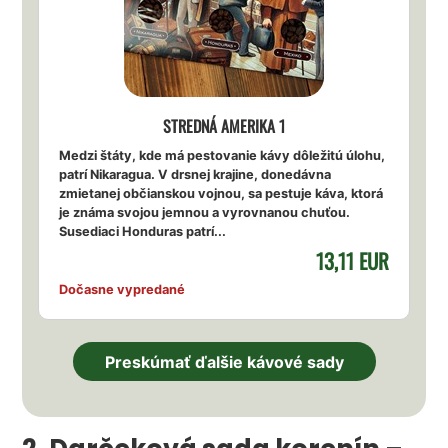
STREDNÁ AMERIKA 1
Medzi štáty, kde má pestovanie kávy dôležitú úlohu,
patrí Nikaragua. V drsnej krajine, donedávna
zmietanej občianskou vojnou, sa pestuje káva, ktorá
je známa svojou jemnou a vyrovnanou chuťou.
Susediaci Honduras patrí...
13,11 EUR
Dočasne vypredané
Preskúmať ďalšie kávové sady