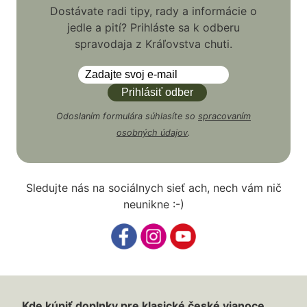
Dostávate radi tipy, rady a informácie o
jedle a pití? Prihláste sa k odberu
spravodaja z Kráľovstva chuti.
Odoslaním formulára súhlasíte so
spracovaním
osobných údajov
.
Sledujte nás na sociálnych sieť ach, nech vám nič
neunikne :-)
Kde kúpiť doplnky pre klasické české vianoce