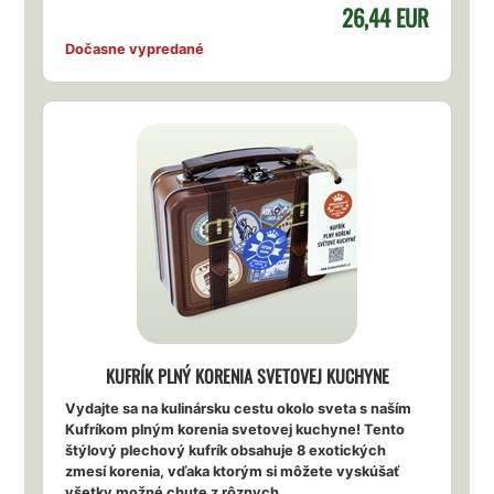
26,44 EUR
Dočasne vypredané
KUFRÍK PLNÝ KORENIA SVETOVEJ KUCHYNE
Vydajte sa na kulinársku cestu okolo sveta s naším
Kufríkom plným korenia svetovej kuchyne! Tento
štýlový plechový kufrík obsahuje 8 exotických
zmesí korenia, vďaka ktorým si môžete vyskúšať
všetky možné chute z rôznych...