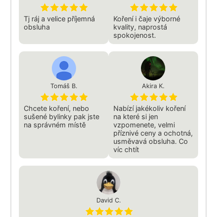
Tj ráj a velice příjemná
Koření i čaje výborné
obsluha
kvality, naprostá
spokojenost.
Tomáš B.
Akira K.
Chcete koření, nebo
Nabízí jakékoliv koření
sušené bylinky pak jste
na které si jen
na správném místě
vzpomenete, velmi
příznivé ceny a ochotná,
usměvavá obsluha. Co
víc chtít
David C.