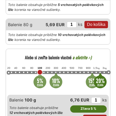
Toto balenie obsahuje približne
5 vrchovatých polévkových
lžic
korenia na vianočné sušienky.
ks
Balenie 80 g
5,69 EUR
Toto balenie obsahuje približne
10 vrchovatých polévkových
lžic
korenia na vianočné sušienky.
Alebo si zvoľte balenie vlastné
a ušetrite :-)
20
40
60
80
100
200
300
400
500
700
900
1,5
3
kg
kg
Balenie
100 g
6,76 EUR
ks
Toto balenie obsahuje približne
Zľava 5 %
12 vrchovatých polévkových lžic