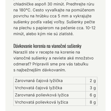
chladničke aspoň 30 minút. Predhrejte rúru
na 180°C. Cesto vyvaľkajte na pomúčenom
povrchu na hrúbku cca 5 mm a vykrajujte
sušienky podľa vašej voľby. Sušienky pečte
na plechu s papierom na pečenie cca. 10-12
minút, alebo kým nie sú zlatisté.
Dávkovanie korenia na vianočné sušienky
Narazili ste v recepte na korenie na
vianočné sušienky a neviete aké množstvo
odmerať? Pripravili sme pre vás tabuľku
s najbežnejším dávkovaním.
Zarovnaná čajová lyžička
2 g
Vrchovatá čajová lyžička
3 g
Zarovnaná polievková lyžica
6 g
Vrchovatá polievková lyžica
8 g