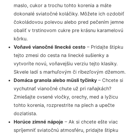
maslo, cukor a trochu tohto korenia a máte
dokonalé sviatočné koláčiky. Môžete ich ozdobiť
čokoládovou polevou alebo pred pečením jemne
obaliť v trstinovom cukre pre krásnu karamelovú
kôrku.
Voňavé vianočné linecké cesto
– Pridajte štipku
tejto zmesi do cesta na linecké sušienky a
vytvoríte novú, voňavejšiu verziu tejto klasiky.
Skvele ladí s marhuľovým či ríbezľovým džemom.
Domáca granola alebo müsli tyčinky
– Chcete si
vychutnať vianočné chute už pri raňajkách?
Zmiešajte ovsené vločky, orechy, med a lyžicu
tohto korenia, rozprestrite na plech a upečte
dozlatista.
Horúce zimné nápoje
– Ak si chcete ešte viac
spríjemniť sviatočnú atmosféru, pridajte štipku