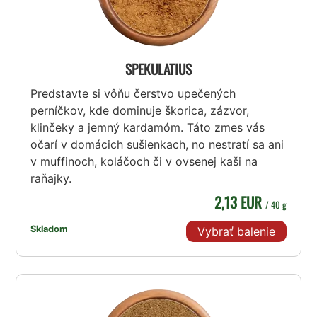
SPEKULATIUS
Predstavte si vôňu čerstvo upečených
perníčkov, kde dominuje škorica, zázvor,
klinčeky a jemný kardamóm. Táto zmes vás
očarí v domácich sušienkach, no nestratí sa ani
v muffinoch, koláčoch či v ovsenej kaši na
raňajky.
2,13 EUR
/ 40 g
Skladom
Vybrať balenie