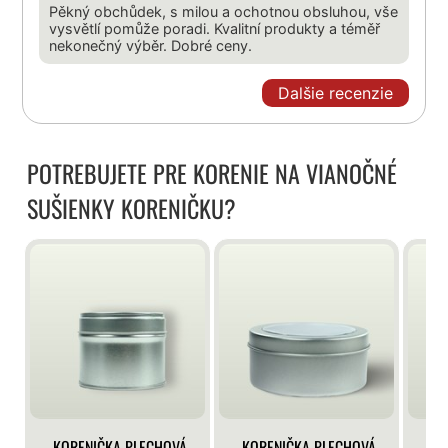
Pěkný obchůdek, s milou a ochotnou obsluhou, vše
vysvětlí pomůže poradi. Kvalitní produkty a téměř
nekonečný výběr. Dobré ceny.
Dalšie recenzie
POTREBUJETE PRE KORENIE NA VIANOČNÉ
SUŠIENKY KORENIČKU?
KORENIČKA PLECHOVÁ
KORENIČKA PLECHOVÁ
KO