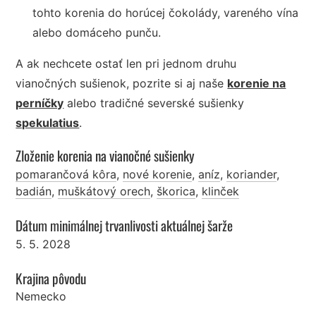
tohto korenia do horúcej čokolády, vareného vína
alebo domáceho punču.
A ak nechcete ostať len pri jednom druhu
vianočných sušienok, pozrite si aj naše
korenie na
perníčky
alebo tradičné severské sušienky
spekulatius
.
Zloženie korenia na vianočné sušienky
pomarančová kôra
,
nové korenie
,
aníz
,
koriander
,
badián
,
muškátový orech
,
škorica
,
klinček
Dátum minimálnej trvanlivosti aktuálnej šarže
5. 5. 2028
Krajina pôvodu
Nemecko