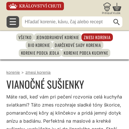
Prihlásiť
Košík
☰
VŠETKO
JEDNODRUHOVÉ KORENIE
ZMESI KORENIA
BIO KORENIE
DARČEKOVÉ SADY KORENIA
KORENIE PODĽA JEDLA
KORENIE PODĽA KUCHYNE
korenie
>
zmesi korenia
VIANOČNÉ SUŠIENKY
Máte radi, keď vám pri pečení rozvonia celá kuchyňa
sviatkami? Táto zmes rozohraje sladké tóny škorice,
pomarančovej kôry aj klinčekov a pridá jemný dotyk
anízu a badiánu. Perfektná na maslové a krehké
sušienky, vyskúšajte ju aj do lineckého cesta. Stačí