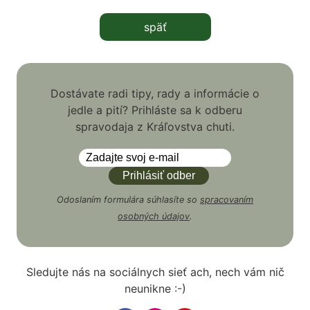
späť
Dostávate radi tipy, rady a informácie o
jedle a pití? Prihláste sa k odberu
spravodaja z Kráľovstva chuti.
Odoslaním formulára súhlasíte so
spracovaním
osobných údajov
.
Sledujte nás na sociálnych sieť ach, nech vám nič
neunikne :-)