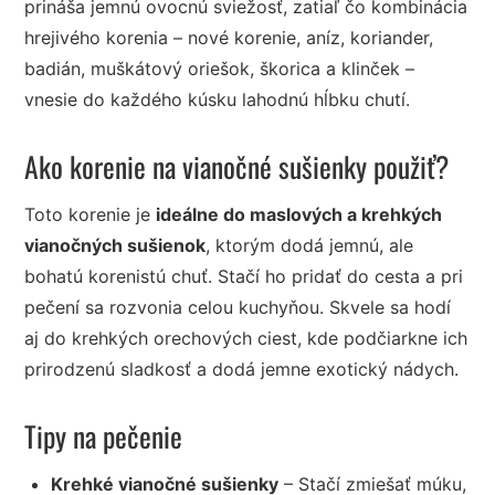
prináša jemnú ovocnú sviežosť, zatiaľ čo kombinácia
hrejivého korenia – nové korenie, aníz, koriander,
badián, muškátový oriešok, škorica a klinček –
vnesie do každého kúsku lahodnú hĺbku chutí.
Ako korenie na vianočné sušienky použiť?
Toto korenie je
ideálne do maslových a krehkých
vianočných sušienok
, ktorým dodá jemnú, ale
bohatú korenistú chuť. Stačí ho pridať do cesta a pri
pečení sa rozvonia celou kuchyňou. Skvele sa hodí
aj do krehkých orechových ciest, kde podčiarkne ich
prirodzenú sladkosť a dodá jemne exotický nádych.
Tipy na pečenie
Krehké vianočné sušienky
– Stačí zmiešať múku,