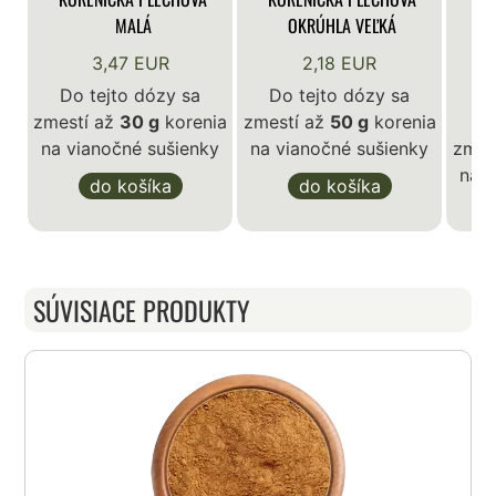
MALÁ
OKRÚHLA VEĽKÁ
3,47 EUR
2,18 EUR
Do tejto dózy sa
Do tejto dózy sa
zmestí až
30 g
korenia
zmestí až
50 g
korenia
D
na vianočné sušienky
na vianočné sušienky
zmes
na v
do košíka
do košíka
SÚVISIACE PRODUKTY