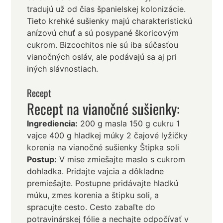
tradujú už od čias španielskej kolonizácie.
Tieto krehké sušienky majú charakteristickú
anízovú chuť a sú posypané škoricovým
cukrom. Bizcochitos nie sú iba súčasťou
vianočných osláv, ale podávajú sa aj pri
iných slávnostiach.
Recept
Recept na vianočné sušienky:
Ingrediencia:
200 g masla 150 g cukru 1
vajce 400 g hladkej múky 2 čajové lyžičky
korenia na vianočné sušienky Štipka soli
Postup:
V mise zmiešajte maslo s cukrom
dohladka. Pridajte vajcia a dôkladne
premiešajte. Postupne pridávajte hladkú
múku, zmes korenia a štipku soli, a
spracujte cesto. Cesto zabaľte do
potravinárskej fólie a nechajte odpočívať v