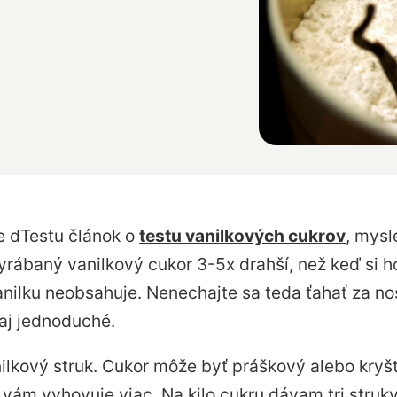
be dTestu článok o
testu vanilkových cukrov
, mysle
vyrábaný vanilkový cukor 3-5x drahší, než keď si h
nilku neobsahuje. Nenechajte sa teda ťahať za nos
zaj jednoduché.
nilkový struk. Cukor môže byť práškový alebo kryšt
ý vám vyhovuje viac. Na kilo cukru dávam tri struky