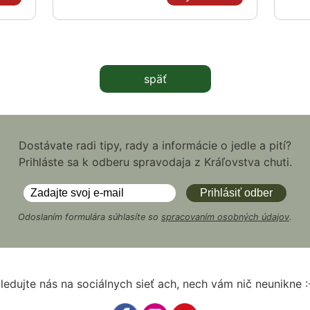
späť
Dostávate radi tipy, rady a informácie o jedle a pití?
Prihláste sa k odberu spravodaja z Kráľovstva chuti.
Odoslaním formulára súhlasíte so
spracovaním osobných údajov
.
ledujte nás na sociálnych sieť ach, nech vám nič neunikne :