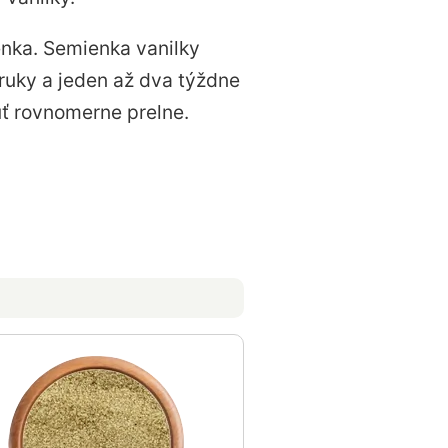
enka. Semienka vanilky
truky a jeden až dva týždne
uť rovnomerne prelne.