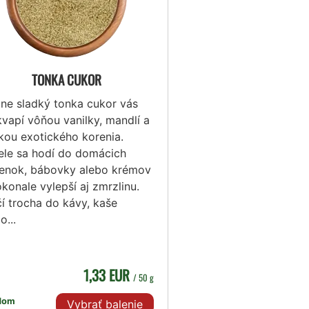
TONKA CUKOR
ne sladký tonka cukor vás
vapí vôňou vanilky, mandlí a
pkou exotického korenia.
ele sa hodí do domácich
ienok, bábovky alebo krémov
konale vylepší aj zmrzlinu.
í trocha do kávy, kaše
o...
1,33 EUR
/ 50 g
dom
Vybrať balenie