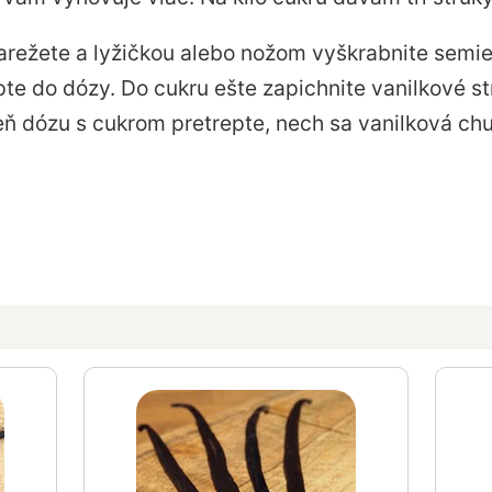
narežete a lyžičkou alebo nožom vyškrabnite semi
te do dózy. Do cukru ešte zapichnite vanilkové s
eň dózu s cukrom pretrepte, nech sa vanilková ch