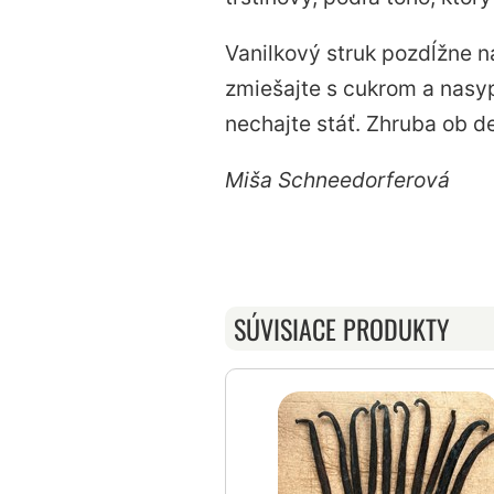
Vanilkový struk pozdĺžne 
zmiešajte s cukrom a nasyp
nechajte stáť. Zhruba ob d
Miša Schneedorferová
SÚVISIACE PRODUKTY