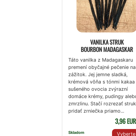
VANILKA STRUK
BOURBON MADAGASKAR
Táto vanilka z Madagaskaru
premení obyčajné pečenie na
zážitok. Jej jemne sladká,
krémová vôňa s tónmi kakaa
sušeného ovocia zvýrazní
domáce krémy, pudingy aleb
zmrzlinu. Stačí rozrezať struk
pridať zrniečka priamo...
3,96 EU
Skladom
Vyberte 