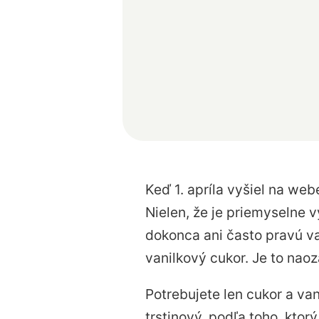
Keď 1. apríla vyšiel na we
Nielen, že je priemyselne 
dokonca ani často pravú va
vanilkový cukor. Je to nao
Potrebujete len cukor a va
trstinový, podľa toho, ktor