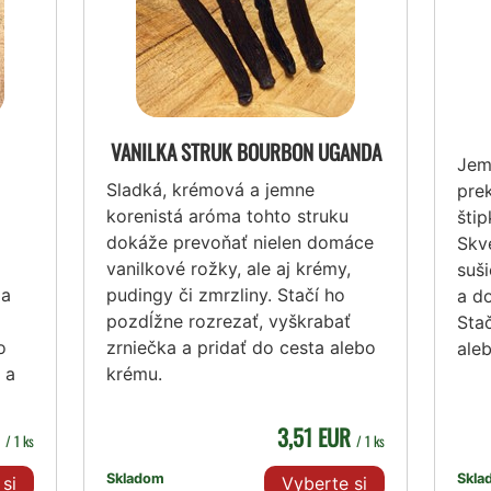
VANILKA STRUK BOURBON UGANDA
Jem
Sladká, krémová a jemne
prek
korenistá aróma tohto struku
šti
dokáže prevoňať nielen domáce
Skv
vanilkové rožky, ale aj krémy,
suš
 a
pudingy či zmrzliny. Stačí ho
a do
pozdĺžne rozrezať, vyškrabať
Stač
o
zrniečka a pridať do cesta alebo
aleb
 a
krému.
R
3,51 EUR
/ 1 ks
/ 1 ks
Skladom
Skla
si
Vyberte si