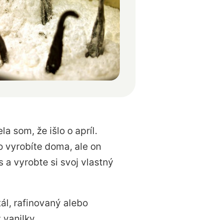
la som, že išlo o apríl.
o vyrobíte doma, ale on
 a vyrobte si svoj vlastný
ál, rafinovaný alebo
 vanilky.