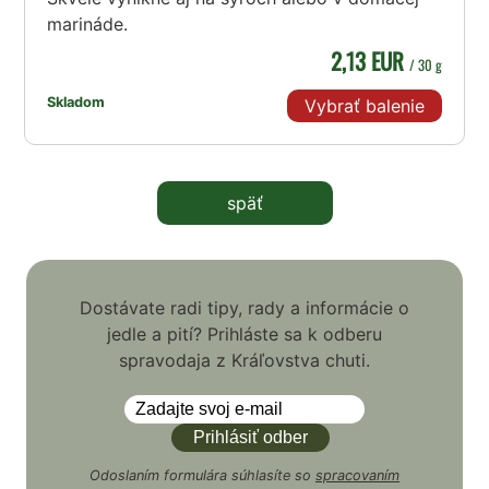
marináde.
2,13 EUR
/ 30 g
Skladom
Vybrať balenie
späť
Dostávate radi tipy, rady a informácie o
jedle a pití? Prihláste sa k odberu
spravodaja z Kráľovstva chuti.
Odoslaním formulára súhlasíte so
spracovaním