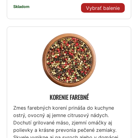
Skladom
Vybrať balenie
KORENIE FAREBNÉ
Zmes farebných korení prináša do kuchyne
ostrý, ovocný aj jemne citrusový nádych.
Dochutí grilované mäso, zjemní omáčky aj
polievky a krásne prevonia pečené zemiaky.
Skvele vynikne aj na syroch alebo v domácej