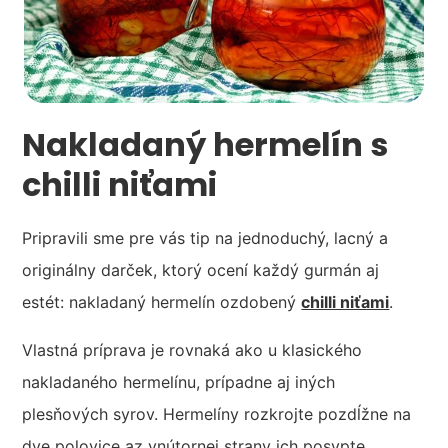
Nakladaný hermelín s
chilli niťami
Pripravili sme pre vás tip na jednoduchý, lacný a
originálny darček, ktorý ocení každý gurmán aj
estét: nakladaný hermelín ozdobený
chilli niťami
.
Vlastná príprava je rovnaká ako u klasického
nakladaného hermelínu, prípadne aj iných
plesňových syrov. Hermelíny rozkrojte pozdĺžne na
dve polovice az vnútornej strany ich posypte