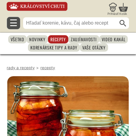
Prihlásiť
Košík
☰
VŠETKO
NOVINKY
RECEPTY
ZAUJÍMAVOSTI
VIDEO KANÁL
KORENÁRSKE TIPY A RADY
VAŠE OTÁZKY
rady a recepty
>
recepty