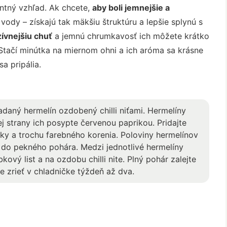
ntný vzhľad. Ak chcete,
aby boli jemnejšie a
 vody – získajú tak mäkšiu štruktúru a lepšie splynú s
zívnejšiu chuť
a jemnú chrumkavosť ich môžete krátko
 Stačí minútka na miernom ohni a ich aróma sa krásne
a pripália.
adaný hermelín ozdobený chilli niťami. Hermelíny
j strany ich posypte červenou paprikou. Pridajte
ky a trochu farebného korenia. Poloviny hermelínov
e do pekného pohára. Medzi jednotlivé hermelíny
kový list a na ozdobu chilli nite. Plný pohár zalejte
e zrieť v chladničke týždeň až dva.