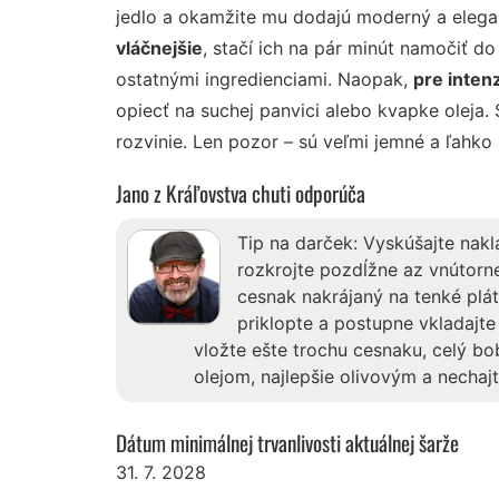
jedlo a okamžite mu dodajú moderný a elega
vláčnejšie
, stačí ich na pár minút namočiť do
ostatnými ingredienciami. Naopak,
pre inten
opiecť na suchej panvici alebo kvapke oleja.
rozvinie. Len pozor – sú veľmi jemné a ľahko s
Jano z Kráľovstva chuti odporúča
Tip na darček: Vyskúšajte nakl
rozkrojte pozdĺžne az vnútorne
cesnak nakrájaný na tenké plát
priklopte a postupne vkladajt
vložte ešte trochu cesnaku, celý bob
olejom, najlepšie olivovým a nechajt
Dátum minimálnej trvanlivosti aktuálnej šarže
31. 7. 2028