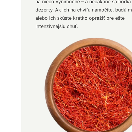
na niečo výnimočné – a nečakane sa hodia 
dezerty. Ak ich na chvíľu namočíte, budú m
alebo ich skúste krátko opražiť pre ešte
intenzívnejšiu chuť.