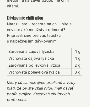
medom a na záver ozdobíme chilli
niťami.
Dávkovanie chilli niťou
Narazili ste v recepte na chilli nite a
neviete aké množstvo odmerať?
Pripravili sme pre vás tabuľku
s najbežnejším dávkovaním.
Zarovnaná čajová lyžička
1 g
Vrchovatá čajová lyžička
1 g
Zarovnaná polievková lyžica
2 g
Vrchovatá polievková lyžica
3 g
Miery sú samozrejme približné a vždy
platí, že by ste chilli niťou mali dávať
podľa svojich vlastných chuťových
preferencií.