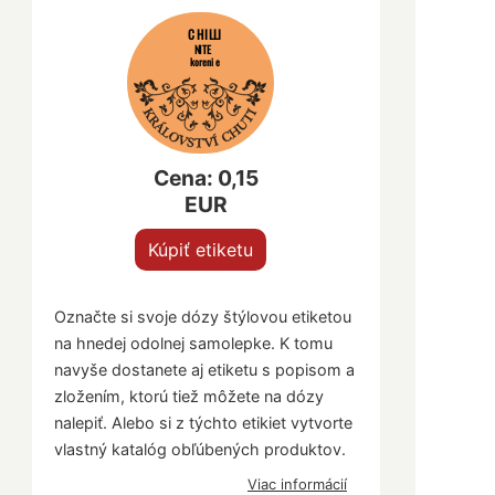
CHILLI
NITE
korenie
Cena: 0,15
EUR
Kúpiť etiketu
Označte si svoje dózy štýlovou etiketou
na hnedej odolnej samolepke. K tomu
navyše dostanete aj etiketu s popisom a
zložením, ktorú tiež môžete na dózy
nalepiť. Alebo si z týchto etikiet vytvorte
vlastný katalóg obľúbených produktov.
Viac informácií