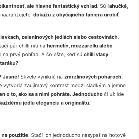
pikantnosť, ale hlavne fantastický vzhľad
. Sú
ľahučké,
 naaranžujete,
dokážu z obyčajného taniera urobiť
olievkach, zeleninových jedlách alebo cestovinách
.
čí pár chilli nití na
hermelín, mozzarellu alebo
e na prvý pohľad. A čo ešte, keď sú
chilli vlasy
ataráku?
? Jasné!
Skvele vyniknú na
zmrzlinových pohároch,
de vytvoria zaujímavý kontrast medzi sladkým a jemne
len o to, ako sa s nimi pohráte. Jednoducho
či už ide
ú každému jedlu eleganciu a originalitu
.
 na použitie
. Stačí ich jednoducho nasypať na hotové