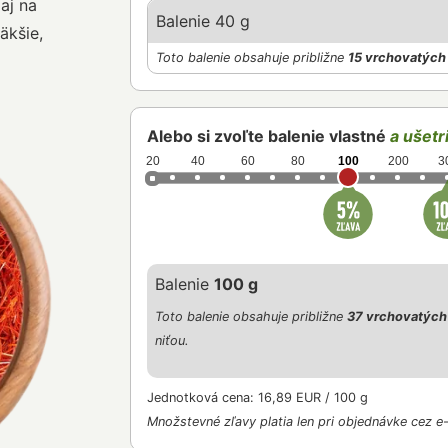
aj na
Balenie 40 g
äkšie,
Toto balenie obsahuje približne
15 vrchovatých 
Alebo si zvoľte balenie vlastné
a ušetri
20
40
60
80
100
200
3
Balenie
100 g
Toto balenie obsahuje približne
37 vrchovatých 
niťou.
Jednotková cena: 16,89 EUR / 100 g
Množstevné zľavy platia len pri objednávke cez e