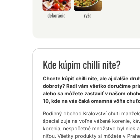
dekorácia
ryža
Kde kúpim chilli nite?
Chcete kúpiť chilli nite, ale aj ďalšie dr
dobroty? Radi vám všetko doručíme pr
alebo sa môžete zastaviť v našom obcho
10, kde na vás čaká omamná vôňa chuťo
Rodinný obchod Království chuti manžel
špecializuje na voľne vážené korenie, ká
korenia, nespočetné množstvo byliniek a 
niťou. Všetky produkty si môžete v Prah