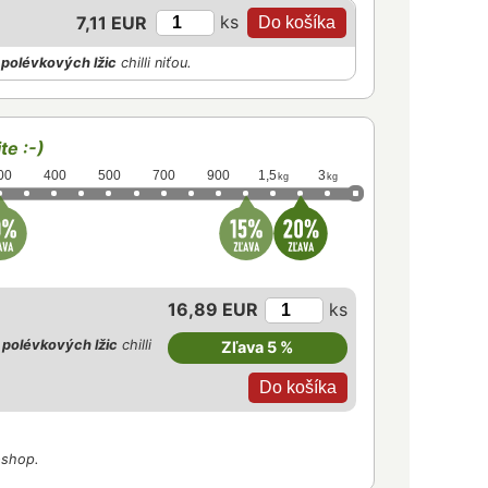
ks
7,11 EUR
polévkových lžic
chilli niťou.
te :-)
00
400
500
700
900
1,5
3
kg
kg
16,89 EUR
ks
polévkových lžic
chilli
Zľava 5 %
-shop.