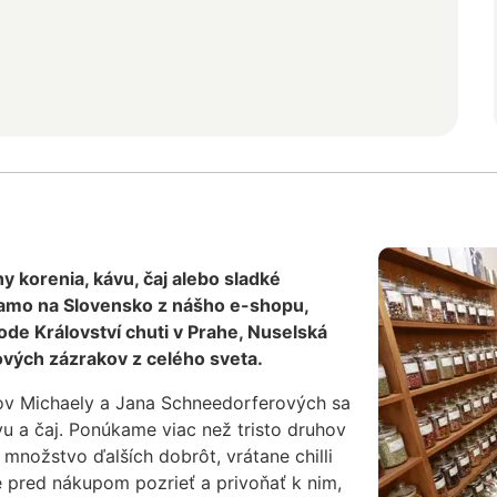
uhy korenia, kávu, čaj alebo sladké
iamo na Slovensko z nášho e-shopu,
de Království chuti v Prahe, Nuselská
vých zázrakov z celého sveta.
ov Michaely a Jana Schneedorferových sa
vu a čaj. Ponúkame viac než tristo druhov
množstvo ďalších dobrôt, vrátane chilli
e pred nákupom pozrieť a privoňať k nim,