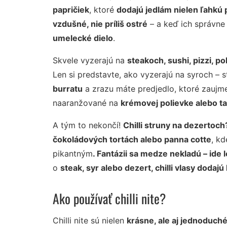
papričiek
, ktoré
dodajú jedlám nielen ľahkú 
vzdušné, nie príliš ostré
– a keď ich správne
umelecké dielo
.
Skvele vyzerajú na
steakoch, sushi, pizzi, p
Len si predstavte, ako vyzerajú na syroch – sta
burratu
a zrazu máte predjedlo, ktoré zaujm
naaranžované na
krémovej polievke alebo t
A tým to nekončí!
Chilli struny na dezertoch
čokoládových tortách alebo panna cotte
, k
pikantným
.
Fantázii sa medze nekladú – ide 
o
steak, syr alebo dezert
, chilli vlasy dodaj
Ako používať chilli nite?
Chilli nite sú nielen
krásne, ale aj jednoduché