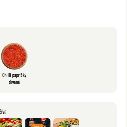
Chilli papričky
drvené
žíva