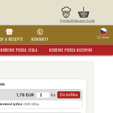
Prihlásiť
Nákupný košík
CZ verze
DY A RECEPTY
KONTAKTY
KORENIE PODĽA JEDLA
KORENIE PODĽA KUCHYNE
nia
ks
1,78 EUR
ievkové lyžice
chilli niťou.