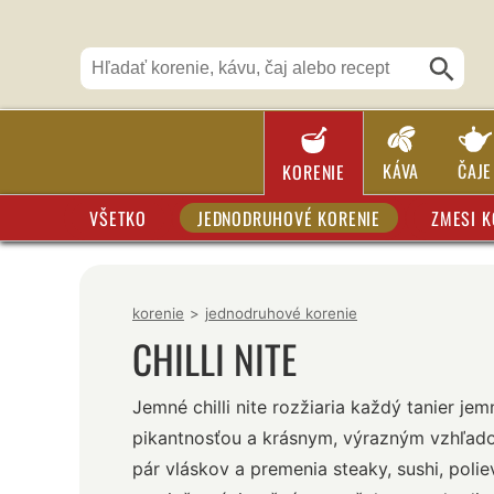
KÁVA
ČAJE
KORENIE
VŠETKO
JEDNODRUHOVÉ KORENIE
ZMESI K
korenie
>
jednodruhové korenie
CHILLI NITE
Jemné chilli nite rozžiaria každý tanier je
pikantnosťou a krásnym, výrazným vzhľado
pár vláskov a premenia steaky, sushi, polie