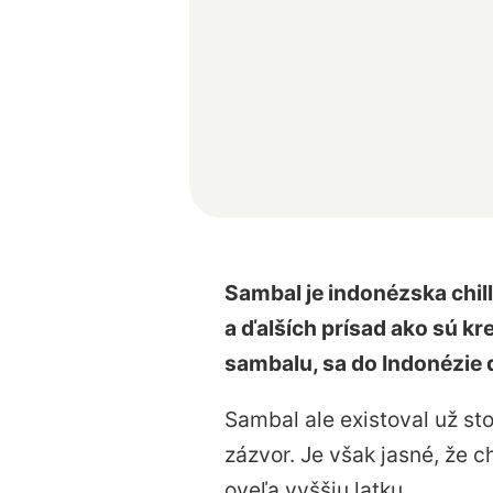
Sambal je indonézska chill
a ďalších prísad ako sú kr
sambalu, sa do Indonézie d
Sambal ale existoval už st
zázvor. Je však jasné, že c
oveľa vyššiu latku.