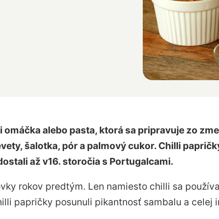
i omáčka alebo pasta, ktorá sa pripravuje zo zmesi
evety, šalotka, pór a palmový cukor. Chilli paprič
ostali až v16. storočia s Portugalcami.
ovky rokov predtým. Len namiesto chilli sa používa
hilli papričky posunuli pikantnosť sambalu a cele