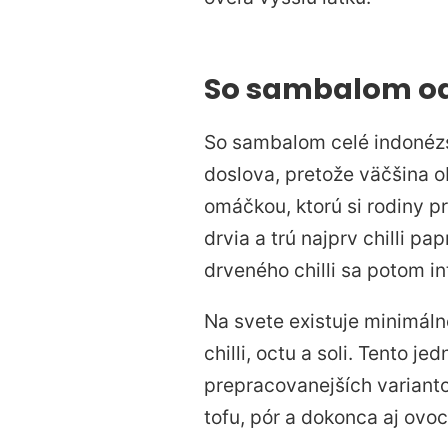
So sambalom od
So sambalom celé indonézsk
doslova, pretože väčšina o
omáčkou, ktorú si rodiny p
drvia a trú najprv chilli p
drveného chilli sa potom in
Na svete existuje minimál
chilli, octu a soli. Tento j
prepracovanejších varianto
tofu, pór a dokonca aj ovoc