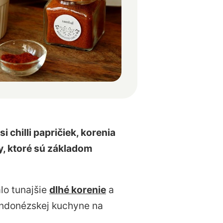
 chilli papričiek, korenia
ky, ktoré sú základom
lo tunajšie
dlhé korenie
a
j indonézskej kuchyne na