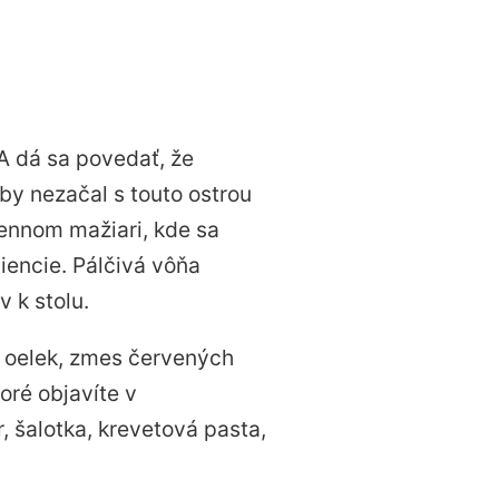
 A dá sa povedať, že
by nezačal s touto ostrou
mennom mažiari, kde sa
diencie. Pálčivá vôňa
 k stolu.
l oelek, zmes červených
toré objavíte v
 šalotka, krevetová pasta,