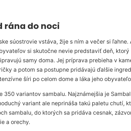
 rána do noci
e súostrovie vstáva, žije s ním a večer si ľahne.
byvateľov si skutočne nevie predstaviť deň, ktorý 
ripravujú samy doma. Jej príprava prebieha v ka
apričky a potom sa postupne pridávajú ďalšie ingre
tenzívne šíri po celom dome a láka jeho obyvateľov
ne 350 variantov sambalu. Najznámejšia je Samba
ednoduchý variant ale neprináša takú paletu chutí, k
ch sambalu, do ktorých sa pridáva cesnak, zázvor,
ie a orechy.