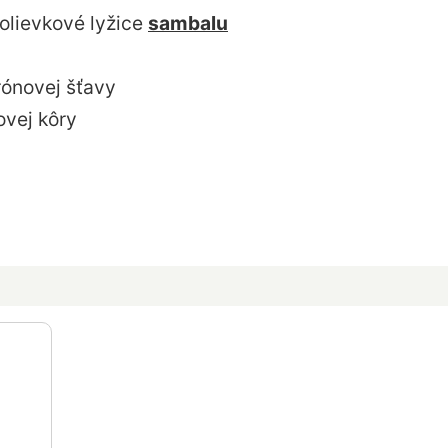
olievkové lyžice
sambalu
trónovej šťavy
ovej kôry