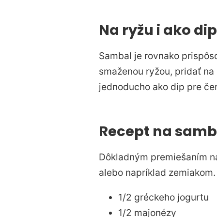
Na ryžu i ako dip
Sambal je rovnako prispôso
smaženou ryžou, pridať na 
jednoducho ako dip pre čer
Recept na samb
Dôkladným premiešaním nas
alebo napríklad zemiakom.
1/2 gréckeho jogurtu
1/2 majonézy