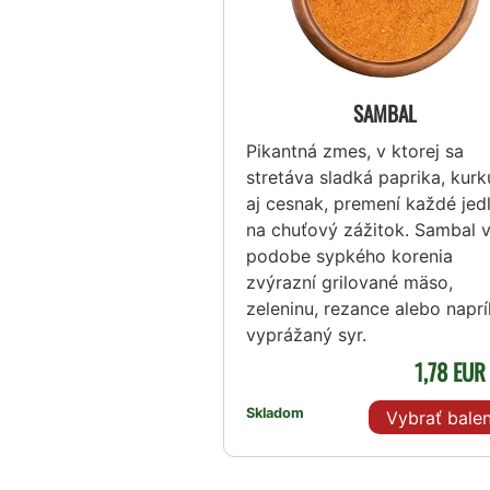
SAMBAL
Pikantná zmes, v ktorej sa
stretáva sladká paprika, kur
aj cesnak, premení každé jed
na chuťový zážitok. Sambal 
podobe sypkého korenia
zvýrazní grilované mäso,
zeleninu, rezance alebo naprí
vyprážaný syr.
1,78 EU
Skladom
Vybrať balen