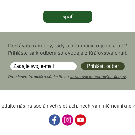
späť
Dostávate radi tipy, rady a informácie o jedle a pití?
Prihláste sa k odberu spravodaja z Kráľovstva chuti.
Odoslaním formulára súhlasíte so
spracovaním osobných údajov
.
ledujte nás na sociálnych sieť ach, nech vám nič neunikne :