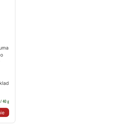
kuma
lo
v
klad
R
/ 40 g
ie