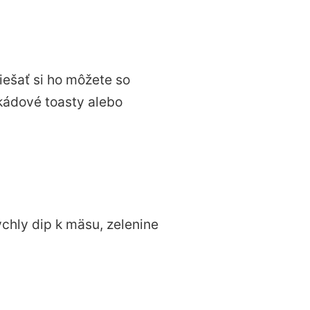
iešať si ho môžete so
kádové toasty alebo
chly dip k mäsu, zelenine