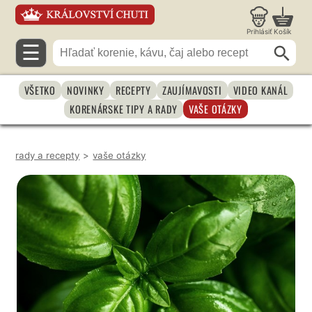
Prihlásiť
Košík
☰
VŠETKO
NOVINKY
RECEPTY
ZAUJÍMAVOSTI
VIDEO KANÁL
KORENÁRSKE TIPY A RADY
VAŠE OTÁZKY
rady a recepty
>
vaše otázky