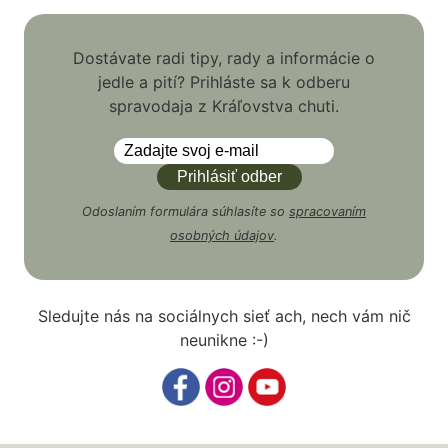
Dostávate radi tipy, rady a informácie o
jedle a pití? Prihláste sa k odberu
spravodaja z Kráľovstva chuti.
Odoslaním formulára súhlasíte so
spracovaním
osobných údajov
.
Sledujte nás na sociálnych sieť ach, nech vám nič
neunikne :-)