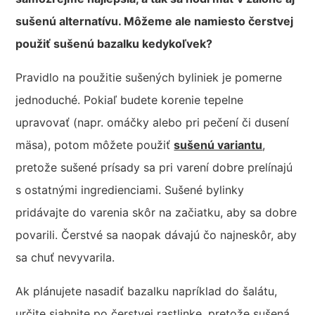
sušenú alternatívu. Môžeme ale namiesto čerstvej
použiť sušenú bazalku kedykoľvek?
Pravidlo na použitie sušených byliniek je pomerne
jednoduché. Pokiaľ budete korenie tepelne
upravovať (napr. omáčky alebo pri pečení či dusení
mäsa), potom môžete použiť
sušenú variantu
,
pretože sušené prísady sa pri varení dobre prelínajú
s ostatnými ingredienciami. Sušené bylinky
pridávajte do varenia skôr na začiatku, aby sa dobre
povarili. Čerstvé sa naopak dávajú čo najneskôr, aby
sa chuť nevyvarila.
Ak plánujete nasadiť bazalku napríklad do šalátu,
určite siahnite po čerstvej rastlinke, pretože sušená