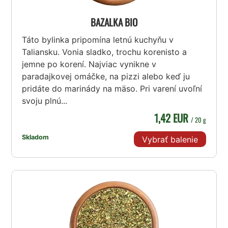
BAZALKA BIO
Táto bylinka pripomína letnú kuchyňu v
Taliansku. Vonia sladko, trochu korenisto a
jemne po korení. Najviac vynikne v
paradajkovej omáčke, na pizzi alebo keď ju
pridáte do marinády na mäso. Pri varení uvoľní
svoju plnú...
1,42 EUR
/ 20 g
Skladom
Vybrať balenie