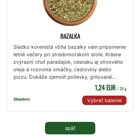
BAZALKA
Sladko korenistá vôňa bazalky vám pripomenie
letné večery pri stredomorskom stole. Krásne
zvýrazní chuť paradajok, cesnaku aj olivového
oleja a rozvonia omáčky, cestoviny alebo
pizzu. Dokáže zjemniť polievky, grilované...
1,24 EUR
/ 20 g
Skladom
Vybrať balenie
späť