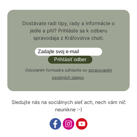
Dostávate radi tipy, rady a informácie o
jedle a pití? Prihláste sa k odberu
spravodaja z Kráľovstva chuti.
Odoslaním formulára súhlasíte so
spracovaním
osobných údajov
.
Sledujte nás na sociálnych sieť ach, nech vám nič
neunikne :-)