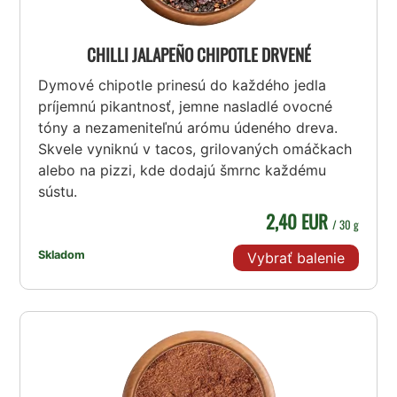
CHILLI JALAPEÑO CHIPOTLE DRVENÉ
Dymové chipotle prinesú do každého jedla
príjemnú pikantnosť, jemne nasladlé ovocné
tóny a nezameniteľnú arómu údeného dreva.
Skvele vyniknú v tacos, grilovaných omáčkach
alebo na pizzi, kde dodajú šmrnc každému
sústu.
2,40 EUR
/ 30 g
Skladom
Vybrať balenie