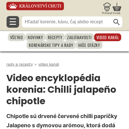
Prihlásiť
Košík
☰
VŠETKO
NOVINKY
RECEPTY
ZAUJÍMAVOSTI
VIDEO KANÁL
KORENÁRSKE TIPY A RADY
VAŠE OTÁZKY
rady a recepty
>
video kanál
Video encyklopédia
korenia: Chilli jalapeño
chipotle
Chipotle sú drvené červené chilli papričky
Jalapeno s dymovou arómou, ktorá dodá