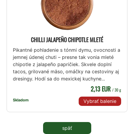
CHILLI JALAPEÑO CHIPOTLE MLETÉ
Pikantné pohladenie s tónmi dymu, ovocnosti a
jemnej údenej chuti – presne tak vonia mleté
chipotle z jalapeño papričiek. Skvele doplní
tacos, grilované mäso, omáčky na cestoviny aj
dresingy. Hodí sa do mexickej kuchyne...
2,13 EUR
/ 30 g
Skladom
Vybrať balenie
späť