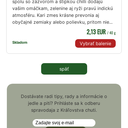
spolu so zázvorom a štipkou chilli dodajú
vašim omáčkam, zelenine aj ryži pravú indickú
atmosféru. Kari zmes krásne prevonia aj
obyčajné zemiaky alebo polievku, pritom nie...
2,13 EUR
/ 40 g
Skladom
Vybrať balenie
späť
Dostávate radi tipy, rady a informácie o
jedle a pití? Prihláste sa k odberu
spravodaja z Kráľovstva chuti.