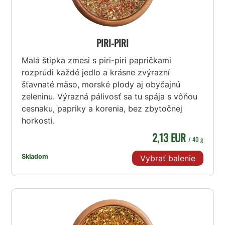
PIRI-PIRI
Malá štipka zmesi s piri-piri papričkami
rozprúdi každé jedlo a krásne zvýrazní
šťavnaté mäso, morské plody aj obyčajnú
zeleninu. Výrazná pálivosť sa tu spája s vôňou
cesnaku, papriky a korenia, bez zbytočnej
horkosti.
2,13 EUR
/ 40 g
Skladom
Vybrať balenie