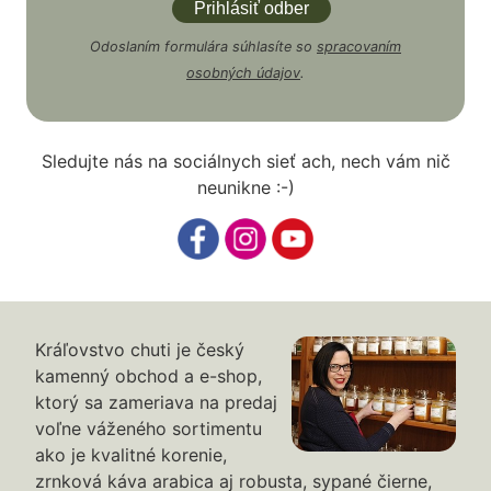
Odoslaním formulára súhlasíte so
spracovaním
osobných údajov
.
Sledujte nás na sociálnych sieť ach, nech vám nič
neunikne :-)
Kráľovstvo chuti je český
kamenný obchod a e-shop,
ktorý sa zameriava na predaj
voľne váženého sortimentu
ako je kvalitné korenie,
zrnková káva arabica aj robusta, sypané čierne,