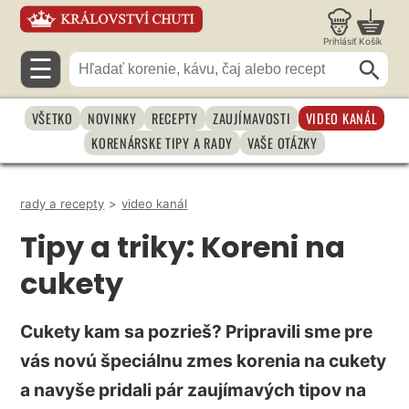
Prihlásiť
Košík
☰
VŠETKO
NOVINKY
RECEPTY
ZAUJÍMAVOSTI
VIDEO KANÁL
KORENÁRSKE TIPY A RADY
VAŠE OTÁZKY
rady a recepty
>
video kanál
Tipy a triky: Koreni na
cukety
Cukety kam sa pozrieš? Pripravili sme pre
vás novú špeciálnu zmes korenia na cukety
a navyše pridali pár zaujímavých tipov na