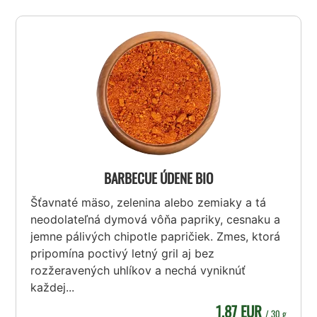
BARBECUE ÚDENE BIO
Šťavnaté mäso, zelenina alebo zemiaky a tá
neodolateľná dymová vôňa papriky, cesnaku a
jemne pálivých chipotle papričiek. Zmes, ktorá
pripomína poctivý letný gril aj bez
rozžeravených uhlíkov a nechá vyniknúť
každej...
1,87 EUR
/ 30 g