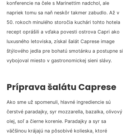
konferencie na čele s Marinettim nadchol, ale
napriek tomu sa naň neskôr takmer zabudlo. Až v
50. rokoch minulého storočia kuchári tohto hotela
recept oprášili a vďaka povesti ostrova Capri ako
luxusného letoviska, získal šalát Caprese image
štýlového jedla pre bohatú smotánku a postupne si
vybojoval miesto v gastronomickej sieni slávy.
Príprava šalátu Caprese
Ako sme už spomenuli, hlavné ingrediencie sú
čerstvé paradajky, syr mozzarella, bazalka, olivový
olej, soľ a čierne korenie. Paradajky a syr sa
väčšinou krájajú na pôsobivé kolieska, ktoré