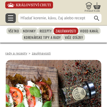
Prihlásiť
Košík
☰
VŠETKO
NOVINKY
RECEPTY
ZAUJÍMAVOSTI
VIDEO KANÁL
KORENÁRSKE TIPY A RADY
VAŠE OTÁZKY
rady a recepty
>
zaujímavosti