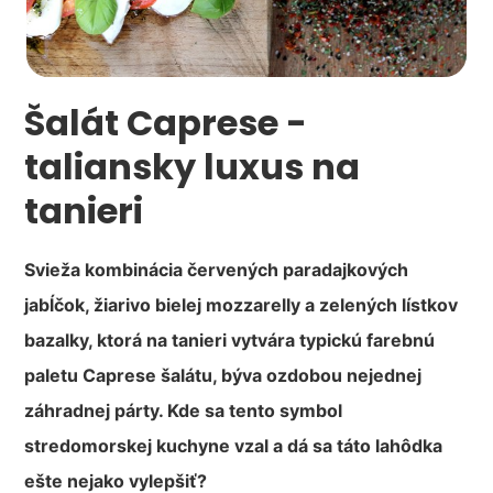
Šalát Caprese -
taliansky luxus na
tanieri
Svieža kombinácia červených paradajkových
jabĺčok, žiarivo bielej mozzarelly a zelených lístkov
bazalky, ktorá na tanieri vytvára typickú farebnú
paletu Caprese šalátu, býva ozdobou nejednej
záhradnej párty. Kde sa tento symbol
stredomorskej kuchyne vzal a dá sa táto lahôdka
ešte nejako vylepšiť?