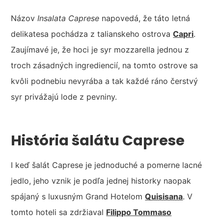
Názov
Insalata Caprese
napovedá, že táto letná
delikatesa pochádza z talianskeho ostrova
Capri
.
Zaujímavé je, že hoci je syr mozzarella jednou z
troch zásadných ingrediencií, na tomto ostrove sa
kvôli podnebiu nevyrába a tak každé ráno čerstvý
syr privážajú lode z pevniny.
História šalátu Caprese
I keď šalát Caprese je jednoduché a pomerne lacné
jedlo, jeho vznik je podľa jednej historky naopak
spájaný s luxusným Grand Hotelom
Quisisana
. V
tomto hoteli sa zdržiaval
Filippo Tommaso