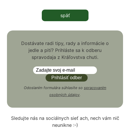
späť
Dostávate radi tipy, rady a informácie o
jedle a pití? Prihláste sa k odberu
spravodaja z Kráľovstva chuti.
Odoslaním formulára súhlasíte so
spracovaním
osobných údajov
.
Sledujte nás na sociálnych sieť ach, nech vám nič
neunikne :-)