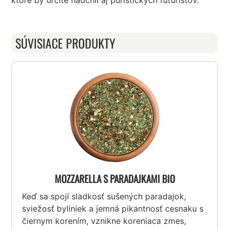
ktoré by určite nadchli aj puristických futuristov.
SÚVISIACE PRODUKTY
MOZZARELLA S PARADAJKAMI BIO
Keď sa spojí sladkosť sušených paradajok,
sviežosť byliniek a jemná pikantnosť cesnaku s
čiernym korením, vznikne koreniaca zmes,