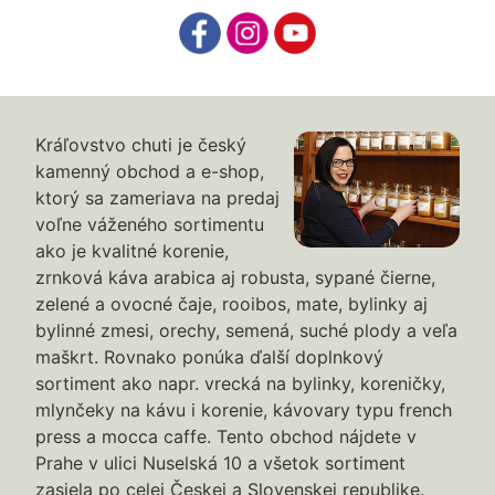
Kráľovstvo chuti je český
kamenný obchod a e-shop,
ktorý sa zameriava na predaj
voľne váženého sortimentu
ako je kvalitné korenie,
zrnková káva arabica aj robusta, sypané čierne,
zelené a ovocné čaje, rooibos, mate, bylinky aj
bylinné zmesi, orechy, semená, suché plody a veľa
maškrt. Rovnako ponúka ďalší doplnkový
sortiment ako napr. vrecká na bylinky, koreničky,
mlynčeky na kávu i korenie, kávovary typu french
press a mocca caffe. Tento obchod nájdete v
Prahe v ulici Nuselská 10 a všetok sortiment
zasiela po celej Českej a Slovenskej republike.