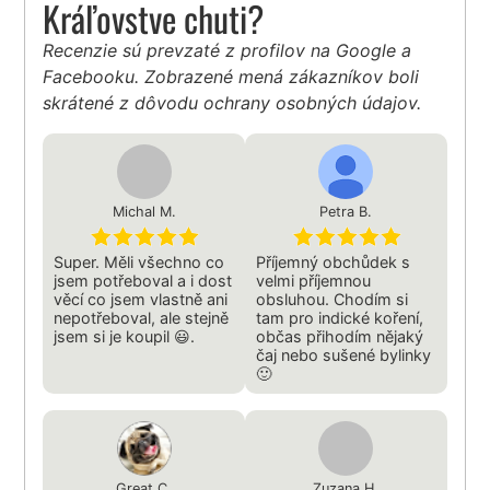
Kráľovstve chuti?
Recenzie sú prevzaté z profilov na Google a
Facebooku. Zobrazené mená zákazníkov boli
skrátené z dôvodu ochrany osobných údajov.
Michal M.
Petra B.
Super. Měli všechno co
Příjemný obchůdek s
jsem potřeboval a i dost
velmi příjemnou
věcí co jsem vlastně ani
obsluhou. Chodím si
nepotřeboval, ale stejně
tam pro indické koření,
jsem si je koupil 😃.
občas přihodím nějaký
čaj nebo sušené bylinky
🙂
Great C.
Zuzana H.