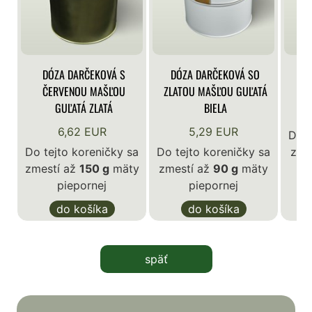
DÓZA DARČEKOVÁ S
DÓZA DARČEKOVÁ SO
DÓ
ČERVENOU MAŠĽOU
ZLATOU MAŠĽOU GUĽATÁ
GUĽATÁ ZLATÁ
BIELA
6,62 EUR
5,29 EUR
Do t
Do tejto koreničky sa
Do tejto koreničky sa
zme
zmestí až
150 g
mäty
zmestí až
90 g
mäty
piepornej
piepornej
do košíka
do košíka
späť