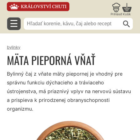
Prihlásiť
Košík
☰
bylinky
MÄTA PIEPORNÁ VŇAŤ
Bylinný čaj z vňate mäty piepornej je vhodný pre
správnu funkciu dýchacieho a tráviaceho
ústrojenstva, má priaznivý vplyv na nervovú sústavu
a prispieva k prirodzenej obranyschopnosti
organizmu.