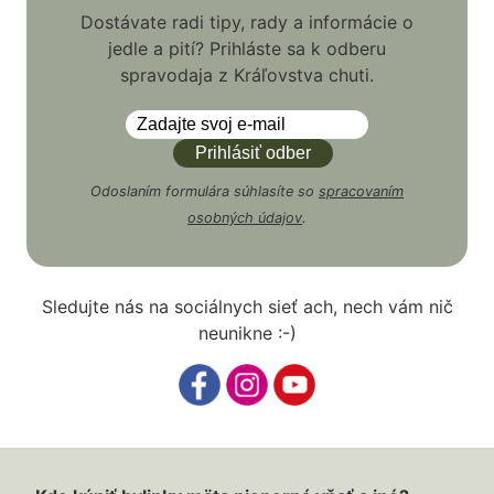
Dostávate radi tipy, rady a informácie o
jedle a pití? Prihláste sa k odberu
spravodaja z Kráľovstva chuti.
Odoslaním formulára súhlasíte so
spracovaním
osobných údajov
.
Sledujte nás na sociálnych sieť ach, nech vám nič
neunikne :-)