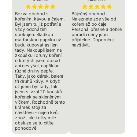
Bezva obchod s
Báječný obchod.
kořením, kávou a čajem.
Naleznete zde vše od
Byl jsem tu již potřetí a
koření až po čaje.
vždy odcházím
Personál přesně a dobře
spokojen. Sladkou
pořadí i ceny jsou
maďarskou papriku už
přijatelné. Doporučuji
budu kupovat asi jen
navštívit.
tady. Nakoupil jsem na
zkoušku i druhy koření,
o kterých jsem dosud
ani neslyšel, například
různé druhy pepře.
Taky, jako dárek, balení
tří druhů kávy. A když
už jsem byl tady, tak
jsem si vzal 20 kousků
kořenek se skleněným
víčkem. Rozhodně tento
krámek stojí za
návštěvu - nejen kvůli
zboží, ale i díky milé
obsluze se tu cítíte
pohodově.