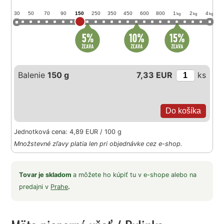
30
50
70
90
150
250
350
450
600
800
1
2
4
kg
kg
kg
Balenie
150 g
7,33 EUR
ks
Jednotková cena: 4,89 EUR / 100 g
Množstevné zľavy platia len pri objednávke cez e-shop.
Tovar je skladom
a môžete ho kúpiť tu v e-shope alebo na
predajni v
Prahe
.