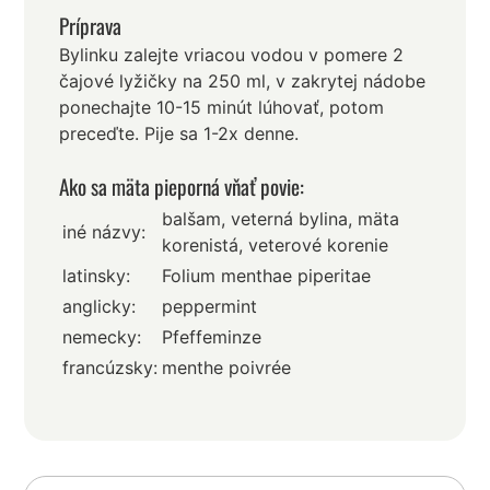
Príprava
Bylinku zalejte vriacou vodou v pomere 2
čajové lyžičky na 250 ml, v zakrytej nádobe
ponechajte 10-15 minút lúhovať, potom
preceďte. Pije sa 1-2x denne.
Ako sa mäta pieporná vňať povie:
balšam, veterná bylina, mäta
iné názvy:
korenistá, veterové korenie
latinsky:
Folium menthae piperitae
anglicky:
peppermint
nemecky:
Pfeffeminze
francúzsky:
menthe poivrée