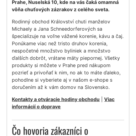
Prahe, Nuselská 10, kde na vás čaká omamná
vôňa chuťových zázrakov z celého sveta.
Rodinný obchod Království chuti manželov
Michaely a Jana Schneedorferových sa
špecializuje na voľne vážené korenie, kávu a čaj.
Ponúkame viac než tristo druhov korenia,
nespočetné množstvo byliniek a množstvo
ďalších dobrôt, vrátane mäty piepornej. Všetky
produkty si môžete v Prahe pred nákupom
pozrieť a privoňať k nim, no ak to máte ďaleko,
pohodlne si vyberiete aj v našom e-shope s
doručením až k vám domov na Slovensko.
Kontakty a otváracie hodiny obchodu
|
Viac
informácií o doprave
Čo hovoria zákazníci o