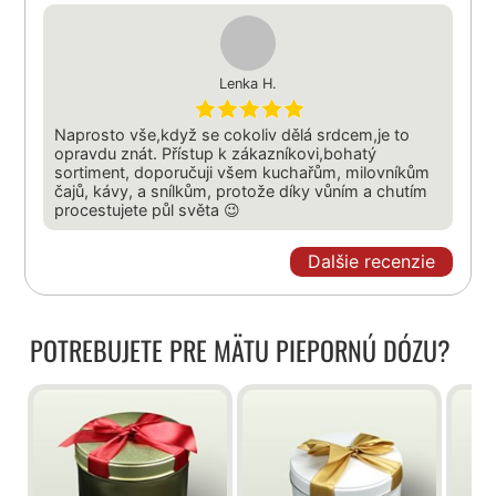
Lenka H.
Naprosto vše,když se cokoliv dělá srdcem,je to
opravdu znát. Přístup k zákazníkovi,bohatý
sortiment, doporučuji všem kuchařům, milovníkům
čajů, kávy, a snílkům, protože díky vůním a chutím
procestujete půl světa 😉
Dalšie recenzie
POTREBUJETE PRE MÄTU PIEPORNÚ DÓZU?