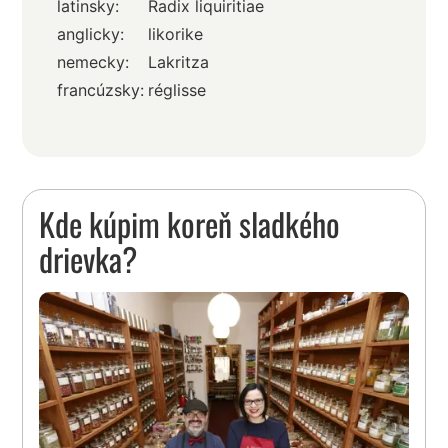
latinsky:
Radix liquiritiae
anglicky:
likorike
nemecky:
Lakritza
francúzsky:
réglisse
Kde kúpim koreň sladkého
drievka?