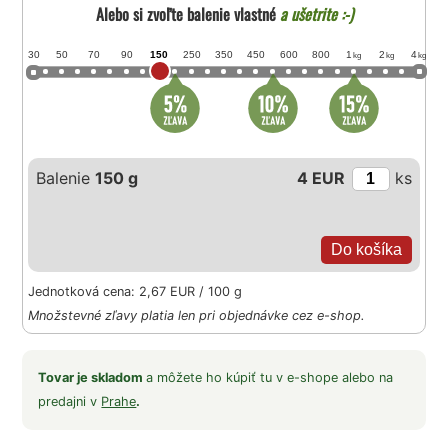
Alebo si zvoľte balenie vlastné
a ušetrite :-)
30
50
70
90
150
250
350
450
600
800
1
2
4
kg
kg
kg
Balenie
150 g
4 EUR
ks
Jednotková cena: 2,67 EUR / 100 g
Množstevné zľavy platia len pri objednávke cez e-shop.
Tovar je skladom
a môžete ho kúpiť tu v e-shope alebo na
predajni v
Prahe
.