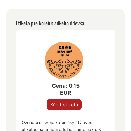
Etiketa pre koreň sladkého drievka
SLADKÉHO
DRIEVKA KOREŇ
bylinka
Cena: 0,15
EUR
Kúpiť etiketu
Označte si svoje koreničky štýlovou
etiketou na hnedej odolnej samolepke. K