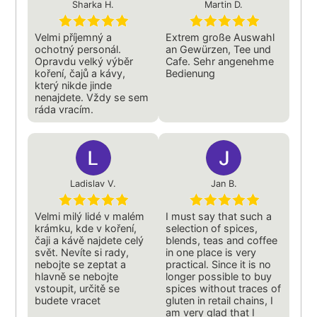
Sharka H.
Martin D.
Velmi příjemný a
Extrem große Auswahl
ochotný personál.
an Gewürzen, Tee und
Opravdu velký výběr
Cafe. Sehr angenehme
koření, čajů a kávy,
Bedienung
který nikde jinde
nenajdete. Vždy se sem
ráda vracím.
Ladislav V.
Jan B.
Velmi milý lidé v malém
I must say that such a
krámku, kde v koření,
selection of spices,
čaji a kávě najdete celý
blends, teas and coffee
svět. Nevíte si rady,
in one place is very
nebojte se zeptat a
practical. Since it is no
hlavně se nebojte
longer possible to buy
vstoupit, určitě se
spices without traces of
budete vracet
gluten in retail chains, I
am very glad that I