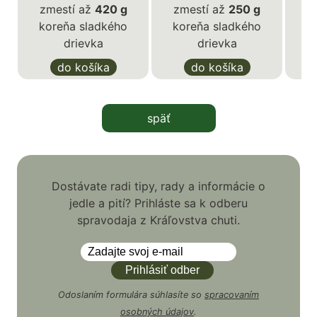
zmestí až
420 g
zmestí až
250 g
k
koreňa sladkého
koreňa sladkého
drievka
drievka
do košíka
do košíka
späť
Dostávate radi tipy, rady a informácie o
jedle a pití? Prihláste sa k odberu
spravodaja z Kráľovstva chuti.
Odoslaním formulára súhlasíte so
spracovaním
osobných údajov
.