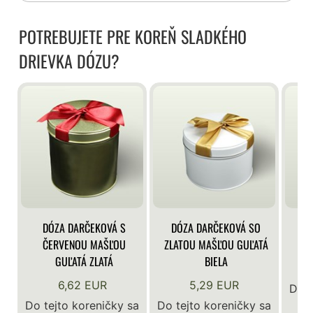
POTREBUJETE PRE KOREŇ SLADKÉHO
DRIEVKA DÓZU?
DÓZA DARČEKOVÁ S
DÓZA DARČEKOVÁ SO
DÓ
ČERVENOU MAŠĽOU
ZLATOU MAŠĽOU GUĽATÁ
GUĽATÁ ZLATÁ
BIELA
6,62 EUR
5,29 EUR
Do t
Do tejto koreničky sa
Do tejto koreničky sa
z