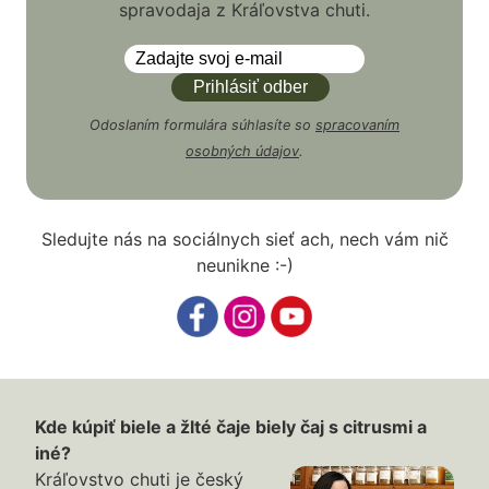
spravodaja z Kráľovstva chuti.
Odoslaním formulára súhlasíte so
spracovaním
osobných údajov
.
Sledujte nás na sociálnych sieť ach, nech vám nič
neunikne :-)
Kde kúpiť biele a žlté čaje biely čaj s citrusmi a
iné?
Kráľovstvo chuti je český