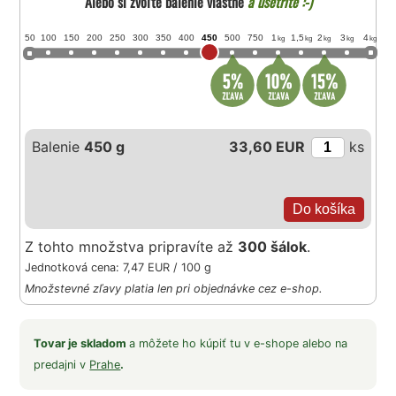
Alebo si zvoľte balenie vlastné
a ušetrite :-)
50
100
150
200
250
300
350
400
450
500
750
1
1,5
2
3
4
kg
kg
kg
kg
kg
Balenie
450 g
33,60 EUR
ks
Z tohto množstva pripravíte až
300 šálok
.
Jednotková cena: 7,47 EUR / 100 g
Množstevné zľavy platia len pri objednávke cez e-shop.
Tovar je skladom
a môžete ho kúpiť tu v e-shope alebo na
predajni v
Prahe
.