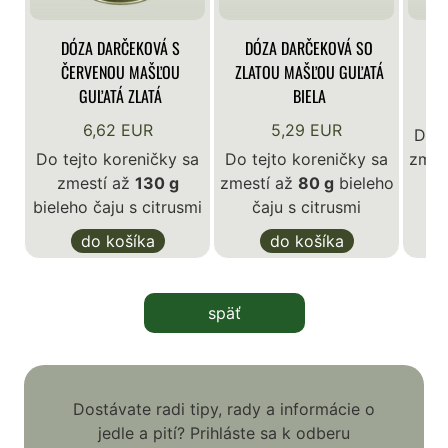
DÓZA DARČEKOVÁ S
DÓZA DARČEKOVÁ SO
DÓ
ČERVENOU MAŠĽOU
ZLATOU MAŠĽOU GUĽATÁ
GUĽATÁ ZLATÁ
BIELA
6,62 EUR
5,29 EUR
Do t
Do tejto koreničky sa
Do tejto koreničky sa
zmes
zmestí až
130 g
zmestí až
80 g
bieleho
bieleho čaju s citrusmi
čaju s citrusmi
do košíka
do košíka
späť
Dostávate radi tipy, rady a informácie o
jedle a pití? Prihláste sa k odberu