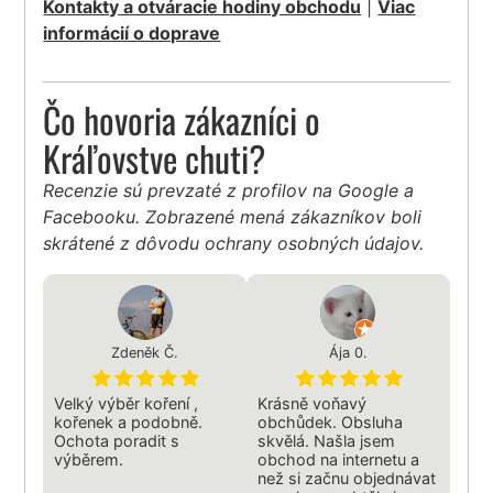
Kontakty a otváracie hodiny obchodu
|
Viac
informácií o doprave
Čo hovoria zákazníci o
Kráľovstve chuti?
Recenzie sú prevzaté z profilov na Google a
Facebooku. Zobrazené mená zákazníkov boli
skrátené z dôvodu ochrany osobných údajov.
Zdeněk Č.
Ája 0.
Velký výběr koření ,
Krásně voňavý
kořenek a podobně.
obchůdek. Obsluha
Ochota poradit s
skvělá. Našla jsem
výběrem.
obchod na internetu a
než si začnu objednávat