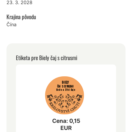
23. 3. 2028
Krajina pôvodu
Čína
Etiketa pre Biely čaj s citrusmi
BIELY
ČAJ S CITRUSMI
biele a žlté čaje
Cena: 0,15
EUR