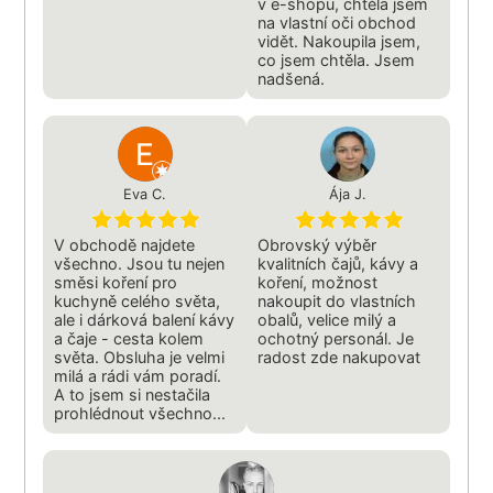
v e-shopu, chtěla jsem
na vlastní oči obchod
vidět. Nakoupila jsem,
co jsem chtěla. Jsem
nadšená.
Eva C.
Ája J.
V obchodě najdete
Obrovský výběr
všechno. Jsou tu nejen
kvalitních čajů, kávy a
směsi koření pro
koření, možnost
kuchyně celého světa,
nakoupit do vlastních
ale i dárková balení kávy
obalů, velice milý a
a čaje - cesta kolem
ochotný personál. Je
světa. Obsluha je velmi
radost zde nakupovat
milá a rádi vám poradí.
A to jsem si nestačila
prohlédnout všechno...