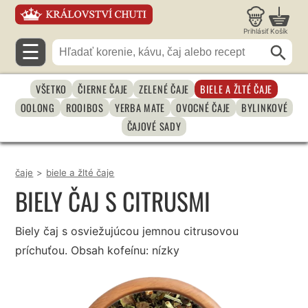
Prihlásiť
Košík
☰
VŠETKO
ČIERNE ČAJE
ZELENÉ ČAJE
BIELE A ŽLTÉ ČAJE
OOLONG
ROOIBOS
YERBA MATE
OVOCNÉ ČAJE
BYLINKOVÉ
ČAJOVÉ SADY
čaje
>
biele a žlté čaje
BIELY ČAJ S CITRUSMI
Biely čaj s osviežujúcou jemnou citrusovou
príchuťou. Obsah kofeínu: nízky