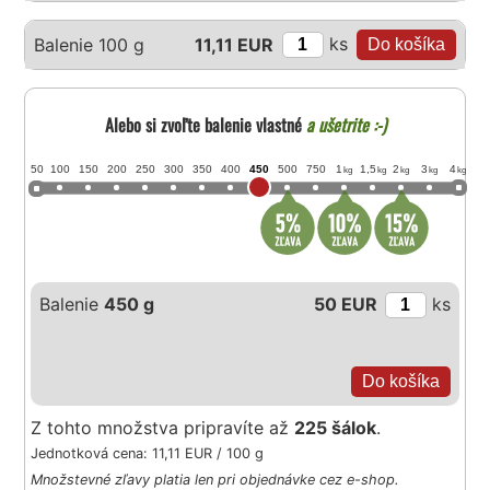
ks
Balenie 100 g
11,11 EUR
Alebo si zvoľte balenie vlastné
a ušetrite :-)
50
100
150
200
250
300
350
400
450
500
750
1
1,5
2
3
4
kg
kg
kg
kg
kg
Balenie
450 g
50 EUR
ks
Z tohto množstva pripravíte až
225 šálok
.
Jednotková cena: 11,11 EUR / 100 g
Množstevné zľavy platia len pri objednávke cez e-shop.