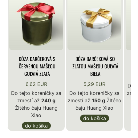
DÓZA DARČEKOVÁ S
DÓZA DARČEKOVÁ SO
DÓ
ČERVENOU MAŠĽOU
ZLATOU MAŠĽOU GUĽATÁ
GUĽATÁ ZLATÁ
BIELA
6,62 EUR
5,29 EUR
Do t
Do tejto koreničky sa
Do tejto koreničky sa
zmes
zmestí až
240 g
zmestí až
150 g
Žltého
č
Žltého čaju Huang
čaju Huang Xiao
Xiao
do košíka
do košíka