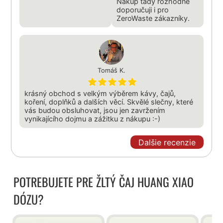
Nákup tady rozhodně
doporučuji i pro
ZeroWaste zákazníky.
Tomáš K.
krásný obchod s velkým výběrem kávy, čajů,
koření, doplňků a dalších věcí. Skvělé slečny, které
vás budou obsluhovat, jsou jen zavržením
vynikajícího dojmu a zážitku z nákupu :-)
Dalšie recenzie
POTREBUJETE PRE ŽLTÝ ČAJ HUANG XIAO
DÓZU?