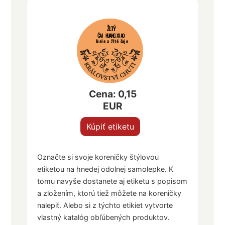
ŽLTÝ
ČAJ HUANG XIAO
biele a žlté čaje
Cena: 0,15
EUR
Kúpiť etiketu
Označte si svoje koreničky štýlovou
etiketou na hnedej odolnej samolepke. K
tomu navyše dostanete aj etiketu s popisom
a zložením, ktorú tiež môžete na koreničky
nalepiť. Alebo si z týchto etikiet vytvorte
vlastný katalóg obľúbených produktov.