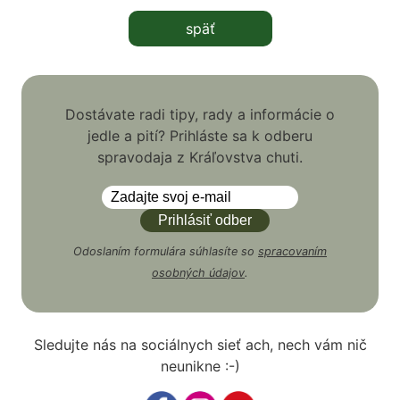
späť
Dostávate radi tipy, rady a informácie o
jedle a pití? Prihláste sa k odberu
spravodaja z Kráľovstva chuti.
Odoslaním formulára súhlasíte so
spracovaním
osobných údajov
.
Sledujte nás na sociálnych sieť ach, nech vám nič
neunikne :-)