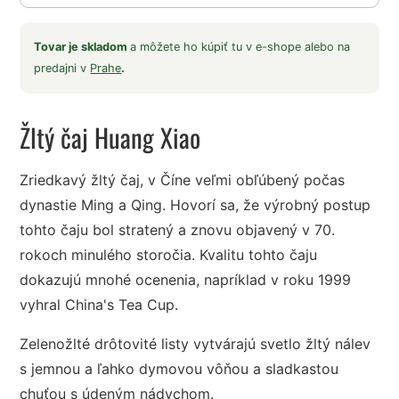
Tovar je skladom
a môžete ho kúpiť tu v e-shope alebo na
predajni v
Prahe
.
Žltý čaj Huang Xiao
Zriedkavý žltý čaj, v Číne veľmi obľúbený počas
dynastie Ming a Qing. Hovorí sa, že výrobný postup
tohto čaju bol stratený a znovu objavený v 70.
rokoch minulého storočia. Kvalitu tohto čaju
dokazujú mnohé ocenenia, napríklad v roku 1999
vyhral China's Tea Cup.
Zelenožlté drôtovité listy vytvárajú svetlo žltý nálev
s jemnou a ľahko dymovou vôňou a sladkastou
chuťou s údeným nádychom.