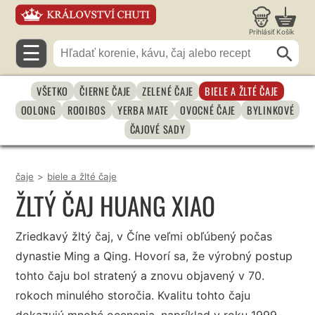
Prihlásiť
Košík
☰
VŠETKO
ČIERNE ČAJE
ZELENÉ ČAJE
BIELE A ŽLTÉ ČAJE
OOLONG
ROOIBOS
YERBA MATE
OVOCNÉ ČAJE
BYLINKOVÉ
ČAJOVÉ SADY
čaje
>
biele a žlté čaje
ŽLTÝ ČAJ HUANG XIAO
Zriedkavý žltý čaj, v Číne veľmi obľúbený počas
dynastie Ming a Qing. Hovorí sa, že výrobný postup
tohto čaju bol stratený a znovu objavený v 70.
rokoch minulého storočia. Kvalitu tohto čaju
dokazujú mnohé ocenenia, napríklad v roku 1999