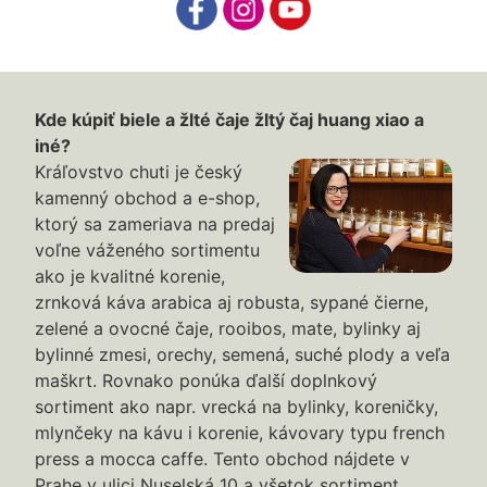
Kde kúpiť biele a žlté čaje žltý čaj huang xiao a
iné?
Kráľovstvo chuti je český
kamenný obchod a e-shop,
ktorý sa zameriava na predaj
voľne váženého sortimentu
ako je kvalitné korenie,
zrnková káva arabica aj robusta, sypané čierne,
zelené a ovocné čaje, rooibos, mate, bylinky aj
bylinné zmesi, orechy, semená, suché plody a veľa
maškrt. Rovnako ponúka ďalší doplnkový
sortiment ako napr. vrecká na bylinky, koreničky,
mlynčeky na kávu i korenie, kávovary typu french
press a mocca caffe. Tento obchod nájdete v
Prahe v ulici Nuselská 10 a všetok sortiment