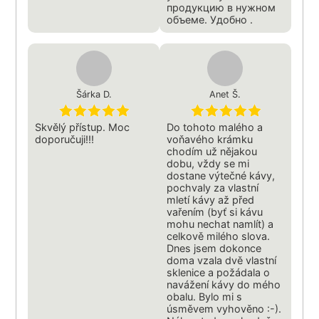
продукцию в нужном
объеме. Удобно .
Šárka D.
Anet Š.
Skvělý přístup. Moc
Do tohoto malého a
doporučuji!!!
voňavého krámku
chodím už nějakou
dobu, vždy se mi
dostane výtečné kávy,
pochvaly za vlastní
mletí kávy až před
vařením (byť si kávu
mohu nechat namlít) a
celkově milého slova.
Dnes jsem dokonce
doma vzala dvě vlastní
sklenice a požádala o
navážení kávy do mého
obalu. Bylo mi s
úsměvem vyhověno :-).