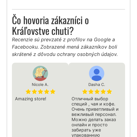
Čo hovoria zákazníci o
Kráľovstve chuti?
Recenzie sú prevzaté z profilov na Google a
Facebooku. Zobrazené mená zákazníkov boli
skrátené z dôvodu ochrany osobných údajov.
Nicole A.
Dasha C.
Amazing store!
Отличный выбор
специй , чая и кофе.
Очень приветливый и
вежливый персонал.
Можно делать заказ
онлайн и просто
забирать уже
упакованную