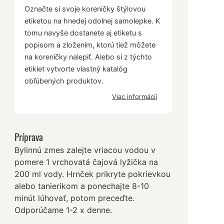
Označte si svoje koreničky štýlovou
etiketou na hnedej odolnej samolepke. K
tomu navyše dostanete aj etiketu s
popisom a zložením, ktorú tiež môžete
na koreničky nalepiť. Alebo si z týchto
etikiet vytvorte vlastný katalóg
obľúbených produktov.
Viac informácií
Príprava
Bylinnú zmes zalejte vriacou vodou v
pomere 1 vrchovatá čajová lyžička na
200 ml vody. Hrnček prikryte pokrievkou
alebo tanierikom a ponechajte 8-10
minút lúhovať, potom preceďte.
Odporúčame 1-2 x denne.