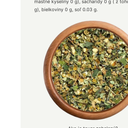
mastné kyseliny 0 g), sacharidy 0 g ( z toh
g), bielkoviny 0 g, soľ 0.03 g.