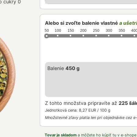
o cukry 0
Alebo si zvoľte balenie vlastné
a ušetri
50
100
150
200
250
300
350
40
Balenie
450 g
Z tohto množstva pripravíte až
225 šál
Jednotková cena: 8,27 EUR / 100 g
Množstevné zľavy platia len pri objednávke cez e
Tovar je skladom
a môžete ho kúpiť tu v e-shope