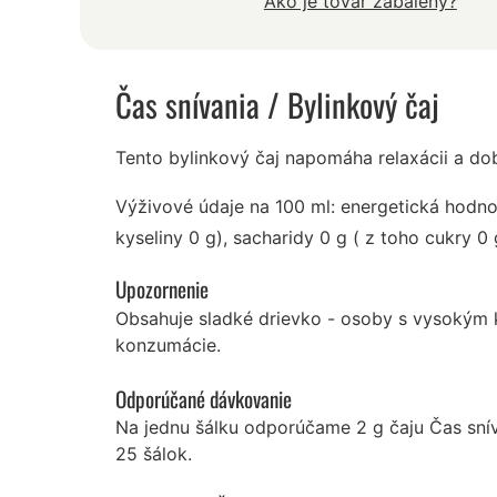
Ako je tovar zabalený?
Čas snívania
/ Bylinkový čaj
Tento bylinkový čaj napomáha relaxácii a d
Výživové údaje na 100 ml: energetická hodno
kyseliny 0 g), sacharidy 0 g ( z toho cukry 0 g
Upozornenie
Obsahuje sladké drievko - osoby s vysokým 
konzumácie.
Odporúčané dávkovanie
Na jednu šálku odporúčame 2 g čaju Čas snív
25 šálok.