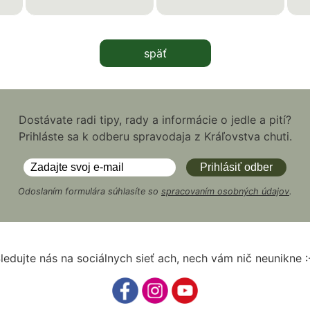
späť
Dostávate radi tipy, rady a informácie o jedle a pití?
Prihláste sa k odberu spravodaja z Kráľovstva chuti.
Odoslaním formulára súhlasíte so
spracovaním osobných údajov
.
ledujte nás na sociálnych sieť ach, nech vám nič neunikne :