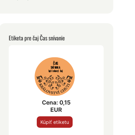
Etiketa pre čaj Čas snívanie
ČAS
SNÍVANIA
bylinkový čaj
Cena: 0,15
EUR
Kúpiť etiketu