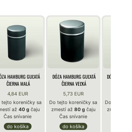
ÓZA HAMBURG GUĽATÁ
DÓZA HAMBURG GUĽATÁ
DÓZA KLASIK
ČIERNA MALÁ
ČIERNA VEĽKÁ
BIE
4,84 EUR
5,73 EUR
4,84 
 tejto koreničky sa
Do tejto koreničky sa
Do tejto ko
mestí až
40 g
čaju
zmestí až
80 g
čaju
zmestí až
Čas snívanie
Čas snívanie
Čas sní
do košíka
do košíka
do ko