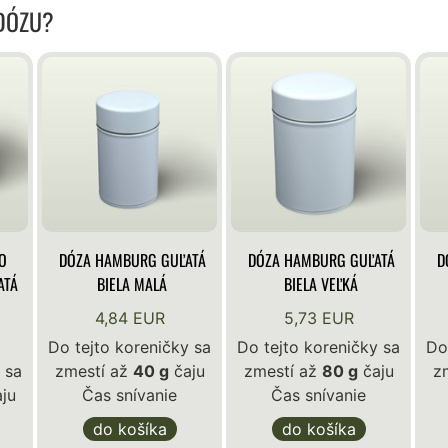
 DÓZU?
O
DÓZA HAMBURG GUĽATÁ
DÓZA HAMBURG GUĽATÁ
D
ATÁ
BIELA MALÁ
BIELA VEĽKÁ
4,84 EUR
5,73 EUR
Do tejto koreničky sa
Do tejto koreničky sa
Do
 sa
zmestí až
40 g
čaju
zmestí až
80 g
čaju
z
ju
Čas snívanie
Čas snívanie
do košíka
do košíka