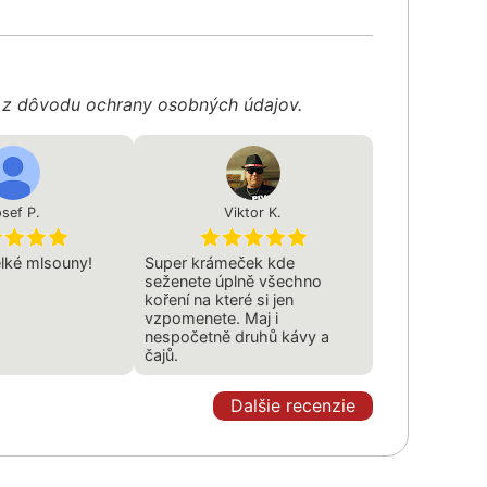
é z dôvodu ochrany osobných údajov.
sef P.
Viktor K.
lké mlsouny!
Super krámeček kde
seženete úplně všechno
koření na které si jen
vzpomenete. Maj i
nespočetně druhů kávy a
čajů.
Dalšie recenzie