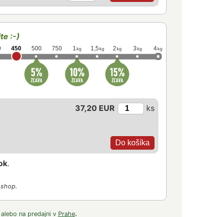
te :-)
0
450
500
750
1
1,5
2
3
4
kg
kg
kg
kg
kg
37,20 EUR
ks
ok
.
-shop.
 alebo na predajni v
Prahe
.