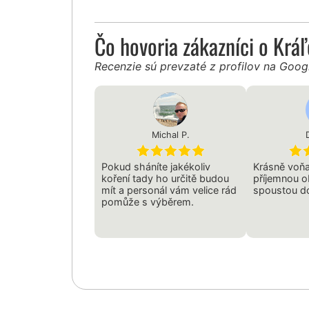
Čo hovoria zákazníci o Krá
Recenzie sú prevzaté z profilov na Goo
Michal P.
Pokud sháníte jakékoliv
Krásně voň
koření tady ho určitě budou
příjemnou o
mít a personál vám velice rád
spoustou d
pomůže s výběrem.