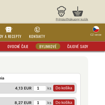
Prihlásiť
Nákupný košík
CZ verze
DY A RECEPTY
KONTAKTY
OVOCNÉ ČAJE
BYLINKOVÉ
ČAJOVÉ SADY
nia
ks
4,13 EUR
ks
8,27 EUR