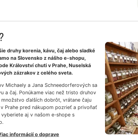
e?
šie druhy korenia, kávu, čaj alebo sladké
iamo na Slovensko z nášho e-shopu,
de Království chuti v Prahe, Nuselská
vých zázrakov z celého sveta.
ov Michaely a Jana Schneedorferových sa
vu a čaj. Ponúkame viac než tristo druhov
 množstvo ďalších dobrôt, vrátane čaju
 v Prahe pred nákupom pozrieť a privoňať
i vyberiete aj v našom e-shope s
o.
Viac informácií o doprave