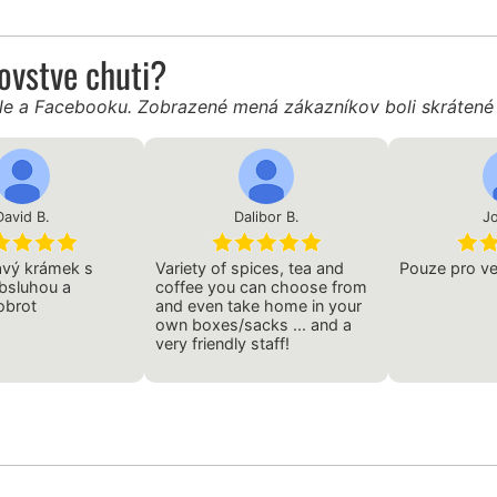
ľovstve chuti?
gle a Facebooku. Zobrazené mená zákazníkov boli skráten
David B.
Dalibor B.
Jo
avý krámek s
Variety of spices, tea and
Pouze pro ve
bsluhou a
coffee you can choose from
obrot
and even take home in your
own boxes/sacks ... and a
very friendly staff!