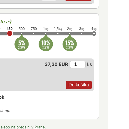
te :-)
0
450
500
750
1
1,5
2
3
4
kg
kg
kg
kg
kg
37,20 EUR
ks
ok
.
-shop.
 alebo na predajni v
Prahe
.