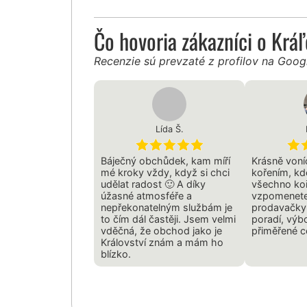
Čo hovoria zákazníci o Krá
Recenzie sú prevzaté z profilov na Goo
Lída Š.
Báječný obchůdek, kam míří
Krásně voní
mé kroky vždy, když si chci
kořením, kd
udělat radost 🙂 A díky
všechno koř
úžasné atmosféře a
vzpomenete
nepřekonatelným službám je
prodavačky,
to čím dál častěji. Jsem velmi
poradí, výb
vděčná, že obchod jako je
přiměřené 
Království znám a mám ho
blízko.