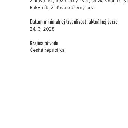
žihľava list, bez čierny kvet, šalvia vňať, rak
Rakytník, žihľava a čierny bez
Dátum minimálnej trvanlivosti aktuálnej šarže
24. 3. 2028
Krajina pôvodu
Česká republika