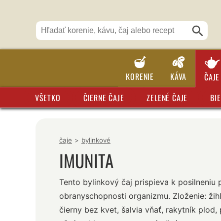
KORENIE
KÁVA
ČAJE
VŠETKO
ČIERNE ČAJE
ZELENÉ ČAJE
BIE
čaje
>
bylinkové
IMUNITA
Tento bylinkový čaj prispieva k posilneniu 
obranyschopnosti organizmu. Zloženie: žihľa
čierny bez kvet, šalvia vňať, rakytník plod, 