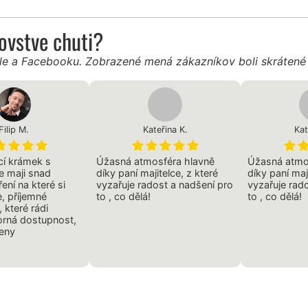
ľovstve chuti?
gle a Facebooku. Zobrazené mená zákazníkov boli skráten
Filip M.
Kateřina K.
Kat
cí krámek s
Úžasná atmosféra hlavně
Úžasná atmo
e maji snad
díky paní majitelce, z které
díky paní maj
ení na které si
vyzařuje radost a nadšení pro
vyzařuje rad
, příjemné
to , co dělá!
to , co dělá!
 které rádi
orná dostupnost,
ceny