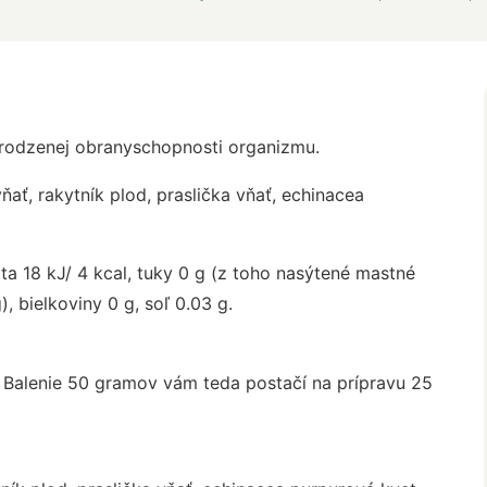
rirodzenej obranyschopnosti organizmu.
 vňať, rakytník plod, praslička vňať, echinacea
a 18 kJ/ 4 kcal, tuky 0 g (z toho nasýtené mastné
), bielkoviny 0 g, soľ 0.03 g.
 Balenie 50 gramov vám teda postačí na prípravu 25