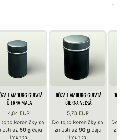
ÓZA HAMBURG GUĽATÁ
DÓZA HAMBURG GUĽATÁ
DÓZA KLASIK
ČIERNA MALÁ
ČIERNA VEĽKÁ
BIE
4,84 EUR
5,73 EUR
4,84 
 tejto koreničky sa
Do tejto koreničky sa
Do tejto ko
mestí až
50 g
čaju
zmestí až
90 g
čaju
zmestí až
Imunita
Imunita
Imun