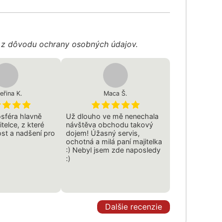
é z dôvodu ochrany osobných údajov.
eřina K.
Maca Š.
sféra hlavně
Už dlouho ve mě nenechala
itelce, z které
návštěva obchodu takový
ost a nadšení pro
dojem! Úžasný servis,
ochotná a milá paní majitelka
:) Nebyl jsem zde naposledy
:)
Dalšie recenzie