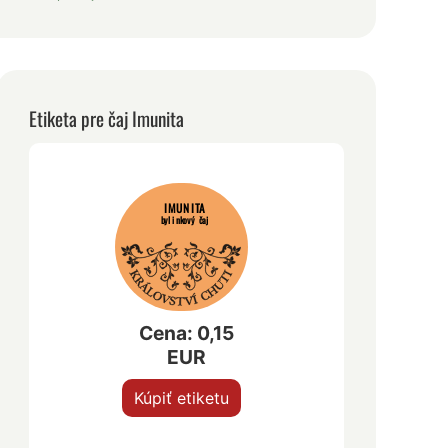
Etiketa pre čaj Imunita
IMUNITA
bylinkový čaj
Cena: 0,15
EUR
Kúpiť etiketu