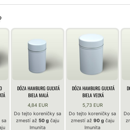
?
O
DÓZA HAMBURG GUĽATÁ
DÓZA HAMBURG GUĽATÁ
D
ATÁ
BIELA MALÁ
BIELA VEĽKÁ
4,84 EUR
5,73 EUR
Do tejto koreničky sa
Do tejto koreničky sa
Do
 sa
zmestí až
50 g
čaju
zmestí až
90 g
čaju
z
ju
Imunita
Imunita