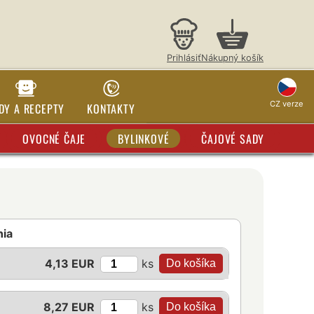
Prihlásiť
Nákupný košík
CZ verze
DY A RECEPTY
KONTAKTY
OVOCNÉ ČAJE
BYLINKOVÉ
ČAJOVÉ SADY
nia
ks
4,13 EUR
ks
8,27 EUR