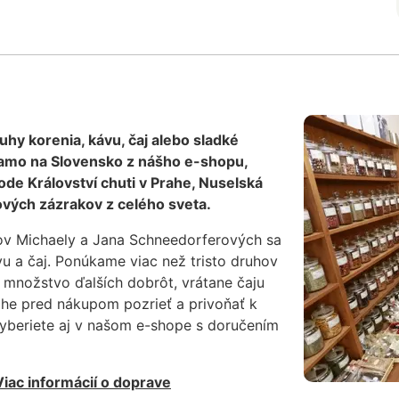
ruhy korenia, kávu, čaj alebo sladké
iamo na Slovensko z nášho e-shopu,
de Království chuti v Prahe, Nuselská
vých zázrakov z celého sveta.
ov Michaely a Jana Schneedorferových sa
vu a čaj. Ponúkame viac než tristo druhov
 množstvo ďalších dobrôt, vrátane čaju
ahe pred nákupom pozrieť a privoňať k
vyberiete aj v našom e-shope s doručením
Viac informácií o doprave