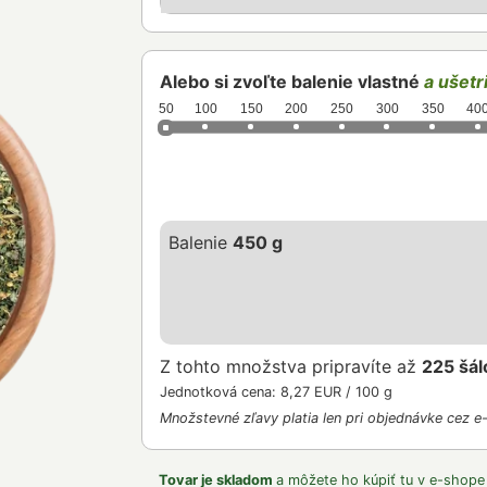
Alebo si zvoľte balenie vlastné
a ušetri
50
100
150
200
250
300
350
40
Balenie
450 g
Z tohto množstva pripravíte až
225 šál
Jednotková cena: 8,27 EUR / 100 g
Množstevné zľavy platia len pri objednávke cez e
Tovar je skladom
a môžete ho kúpiť tu v e-shope