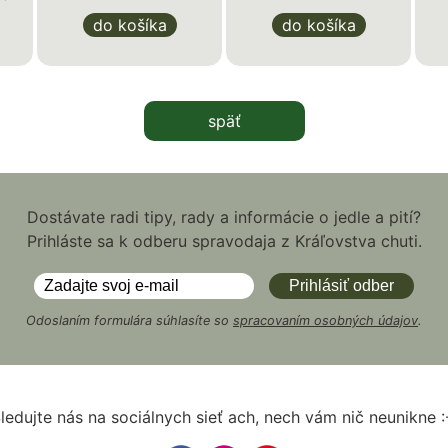
do košíka
do košíka
späť
Dostávate radi tipy, rady a informácie o jedle a pití?
Prihláste sa k odberu spravodaja z Kráľovstva chuti.
Odoslaním formulára súhlasíte so
spracovaním osobných údajov
.
ledujte nás na sociálnych sieť ach, nech vám nič neunikne :